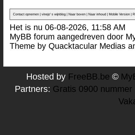
Contact opnemen
|
vinejo' s wijnblog
|
Naar boven
|
Naar inhoud
|
Mobile Version
|
R
Het is nu 06-08-2026, 11:58 AM
MyBB forum
aangedreven door
M
Theme by
Quacktacular Medias
an
Hosted by
FreeBB.be
©
MyB
Partners:
Gratis 0900 nummer
Vak