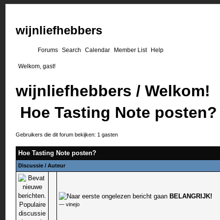
wijnliefhebbers
Forums
Search
Calendar
Member List
Help
Welkom, gast!
wijnliefhebbers
/
Welkom!
Hoe Tasting Note posten?
Gebruikers die dit forum bekijken: 1 gasten
Hoe Tasting Note posten?
Discussie
/
Auteur
BELANGRIJK!
0 stem - 0 van 5 gemiddeld
—
vinejo