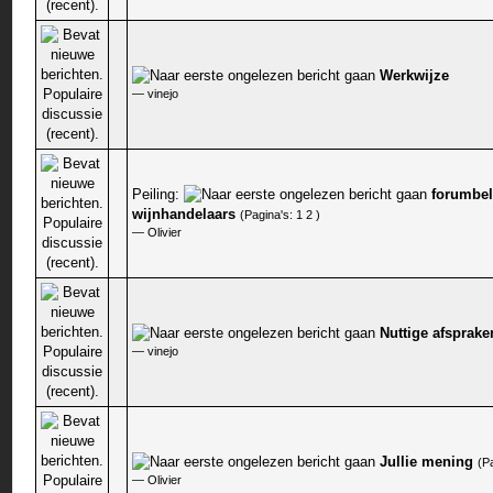
Werkwijze
0 stem - 0 van 5 gemiddeld
—
vinejo
Peiling:
forumbel
0 stem - 0 van 5 gemiddeld
wijnhandelaars
(Pagina's:
1
2
)
—
Olivier
Nuttige afsprake
0 stem - 0 van 5 gemiddeld
—
vinejo
Jullie mening
(P
0 stem - 0 van 5 gemiddeld
—
Olivier