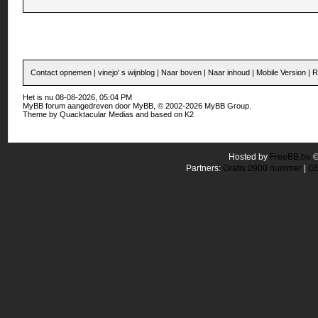
Contact opnemen
|
vinejo' s wijnblog
|
Naar boven
|
Naar inhoud
|
Mobile Version
|
R
Het is nu 08-08-2026, 05:04 PM
MyBB forum
aangedreven door
MyBB
, © 2002-2026
MyBB Group
.
Theme by
Quacktacular Medias
and based on
K2
Hosted by
FreeBB.be
Partners:
Gratis 0900 nummer
|
GS