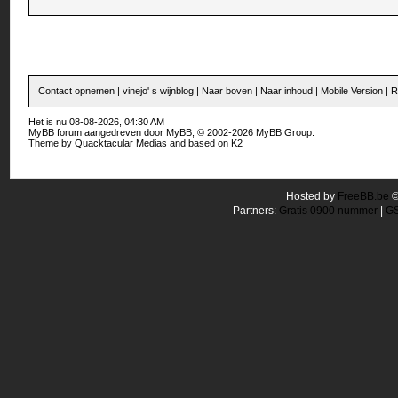
Contact opnemen
|
vinejo' s wijnblog
|
Naar boven
|
Naar inhoud
|
Mobile Version
|
R
Het is nu 08-08-2026, 04:30 AM
MyBB forum
aangedreven door
MyBB
, © 2002-2026
MyBB Group
.
Theme by
Quacktacular Medias
and based on
K2
Hosted by
FreeBB.be
Partners:
Gratis 0900 nummer
|
GS