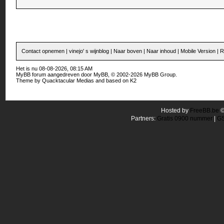
Contact opnemen
|
vinejo' s wijnblog
|
Naar boven
|
Naar inhoud
|
Mobile Version
|
R
Het is nu 08-08-2026, 08:15 AM
MyBB forum
aangedreven door
MyBB
, © 2002-2026
MyBB Group
.
Theme by
Quacktacular Medias
and based on
K2
Hosted by
FreeBB.be
Partners:
Gratis 0900 nummer
|
GS