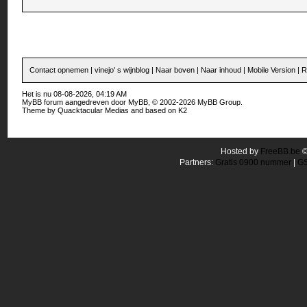
Contact opnemen
|
vinejo' s wijnblog
|
Naar boven
|
Naar inhoud
|
Mobile Version
|
R
Het is nu 08-08-2026, 04:19 AM
MyBB forum
aangedreven door
MyBB
, © 2002-2026
MyBB Group
.
Theme by
Quacktacular Medias
and based on
K2
Hosted by
FreeBB.be
Partners:
Gratis 0900 nummer
|
GS