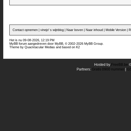
Contact opnemen
|
vinejo' s wijnblog
|
Naar boven
|
Naar inhoud
|
Mobile Version
|
R
Het is nu 09-08-2026, 12:19 PM
MyBB forum
aangedreven door
MyBB
, © 2002-2026
MyBB Group
.
Theme by
Quacktacular Medias
and based on
K2
Hosted by
FreeBB.be
Partners:
Gratis 0900 nummer
|
GS