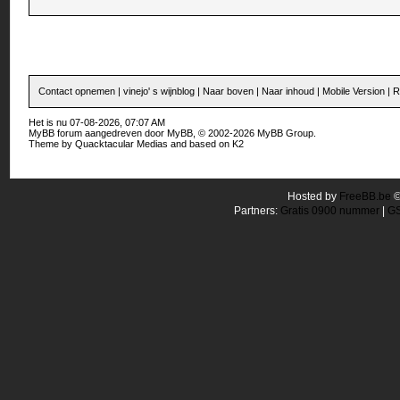
Contact opnemen
|
vinejo' s wijnblog
|
Naar boven
|
Naar inhoud
|
Mobile Version
|
R
Het is nu 07-08-2026, 07:07 AM
MyBB forum
aangedreven door
MyBB
, © 2002-2026
MyBB Group
.
Theme by
Quacktacular Medias
and based on
K2
Hosted by
FreeBB.be
Partners:
Gratis 0900 nummer
|
GS