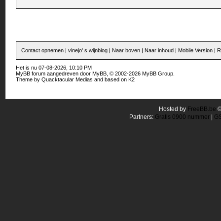
Contact opnemen
|
vinejo' s wijnblog
|
Naar boven
|
Naar inhoud
|
Mobile Version
|
R
Het is nu 07-08-2026, 10:10 PM
MyBB forum
aangedreven door
MyBB
, © 2002-2026
MyBB Group
.
Theme by
Quacktacular Medias
and based on
K2
Hosted by
FreeBB.be
Partners:
Gratis 0900 nummer
|
GS