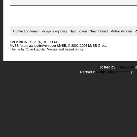
Contact opnemen
|
vinejo' s wijnblog
|
Naar boven
|
Naar inhoud
|
Mobile Version
|
R
Het is nu 07-08-2026, 04:22 PM
MyBB forum
aangedreven door
MyBB
, © 2002-2026
MyBB Group
.
Theme by
Quacktacular Medias
and based on
K2
Hosted by
FreeBB.be
Partners:
Gratis 0900 nummer
|
GS