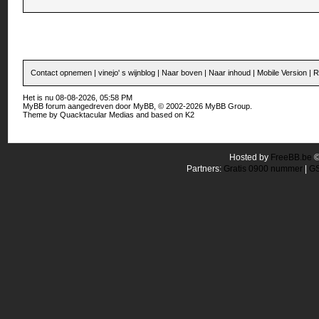
Contact opnemen
|
vinejo' s wijnblog
|
Naar boven
|
Naar inhoud
|
Mobile Version
|
R
Het is nu 08-08-2026, 05:58 PM
MyBB forum
aangedreven door
MyBB
, © 2002-2026
MyBB Group
.
Theme by
Quacktacular Medias
and based on
K2
Hosted by
FreeBB.be
Partners:
Gratis 0900 nummer
|
GS