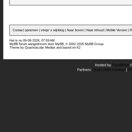
Contact opnemen
|
vinejo' s wijnblog
|
Naar boven
|
Naar inhoud
|
Mobile Version
|
R
Het is nu 09-08-2026, 07:59 AM
MyBB forum
aangedreven door
MyBB
, © 2002-2026
MyBB Group
.
Theme by
Quacktacular Medias
and based on
K2
Hosted by
FreeBB.be
Partners:
Gratis 0900 nummer
|
GS