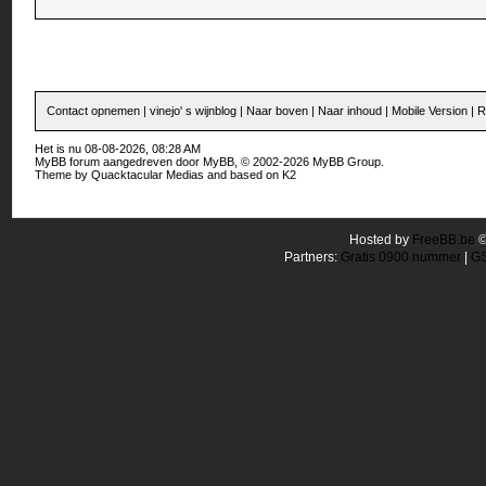
Contact opnemen
|
vinejo' s wijnblog
|
Naar boven
|
Naar inhoud
|
Mobile Version
|
R
Het is nu 08-08-2026, 08:28 AM
MyBB forum
aangedreven door
MyBB
, © 2002-2026
MyBB Group
.
Theme by
Quacktacular Medias
and based on
K2
Hosted by
FreeBB.be
Partners:
Gratis 0900 nummer
|
GS