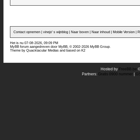
Contact opnemen
|
vinejo' s wijnblog
|
Naar boven
|
Naar inhoud
|
Mobile Version
|
R
Het is nu 07-08-2026, 09:09 PM
MyBB forum
aangedreven door
MyBB
, © 2002-2026
MyBB Group
.
Theme by
Quacktacular Medias
and based on
K2
Hosted by
FreeBB.be
Partners:
Gratis 0900 nummer
|
GS