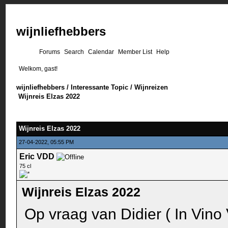
wijnliefhebbers
Forums
Search
Calendar
Member List
Help
Welkom, gast!
wijnliefhebbers
/
Interessante Topic
/
Wijnreizen
Wijnreis Elzas 2022
Wijnreis Elzas 2022
27-04-2022, 05:55 PM
Eric VDD
75 cl
Wijnreis Elzas 2022
Op vraag van Didier ( In Vino