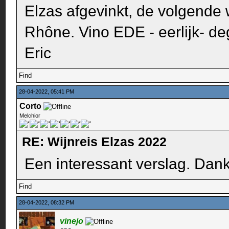
Elzas afgevinkt, de volgende w
Rhône. Vino EDE - eerlijk- deg
Eric
Find
28-04-2022, 05:41 PM
Corto
Melchior
RE: Wijnreis Elzas 2022
Een interessant verslag. Dank
Find
28-04-2022, 08:32 PM
vinejo