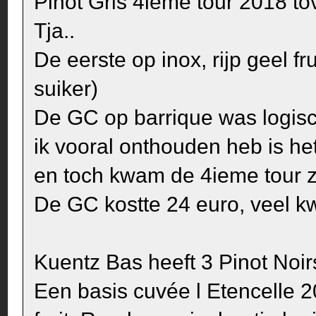
Pinot Gris 4ième tour 2018 t
Tja..
De eerste op inox, rijp geel fr
suiker)
De GC op barrique was logisc
ik vooral onthouden heb is he
en toch kwam de 4ieme tour z
De GC kostte 24 euro, veel kwa
Kuentz Bas heeft 3 Pinot Noir
Een basis cuvée l Etencelle 20