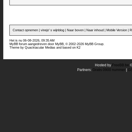
Contact opnemen
|
vinejo' s wijnblog
|
Naar boven
|
Naar inhoud
|
Mobile Version
|
R
Het is nu 06-08-2026, 09:35 AM
MyBB forum
aangedreven door
MyBB
, © 2002-2026
MyBB Group
.
Theme by
Quacktacular Medias
and based on
K2
Hosted by
FreeBB.be
Partners:
Gratis 0900 nummer
|
GS