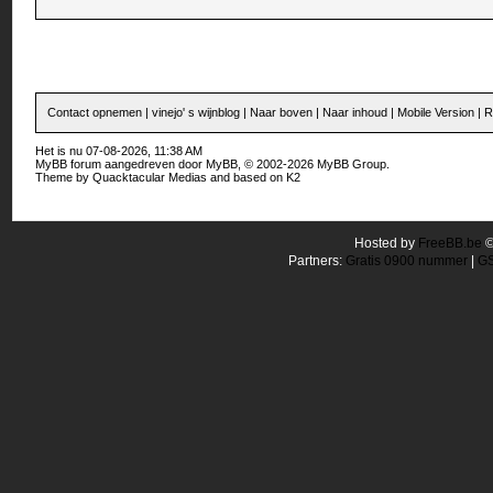
Contact opnemen
|
vinejo' s wijnblog
|
Naar boven
|
Naar inhoud
|
Mobile Version
|
R
Het is nu 07-08-2026, 11:38 AM
MyBB forum
aangedreven door
MyBB
, © 2002-2026
MyBB Group
.
Theme by
Quacktacular Medias
and based on
K2
Hosted by
FreeBB.be
Partners:
Gratis 0900 nummer
|
GS