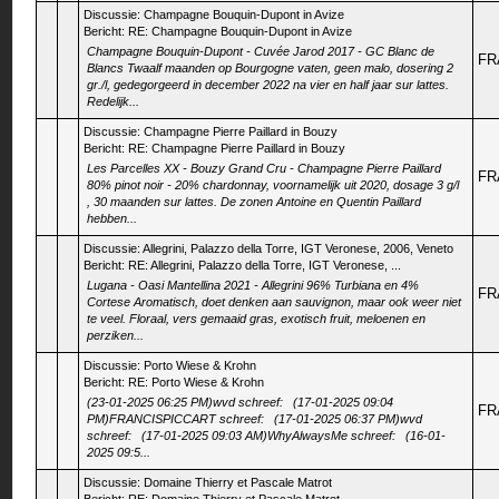
Discussie:
Champagne Bouquin-Dupont in Avize
Bericht:
RE: Champagne Bouquin-Dupont in Avize
Champagne Bouquin-Dupont - Cuvée Jarod 2017 - GC Blanc de
FR
Blancs Twaalf maanden op Bourgogne vaten, geen malo, dosering 2
gr./l, gedegorgeerd in december 2022 na vier en half jaar sur lattes.
Redelijk...
Discussie:
Champagne Pierre Paillard in Bouzy
Bericht:
RE: Champagne Pierre Paillard in Bouzy
Les Parcelles XX - Bouzy Grand Cru - Champagne Pierre Paillard
FR
80% pinot noir - 20% chardonnay, voornamelijk uit 2020, dosage 3 g/l
, 30 maanden sur lattes. De zonen Antoine en Quentin Paillard
hebben...
Discussie:
Allegrini, Palazzo della Torre, IGT Veronese, 2006, Veneto
Bericht:
RE: Allegrini, Palazzo della Torre, IGT Veronese, ...
Lugana - Oasi Mantellina 2021 - Allegrini 96% Turbiana en 4%
FR
Cortese Aromatisch, doet denken aan sauvignon, maar ook weer niet
te veel. Floraal, vers gemaaid gras, exotisch fruit, meloenen en
perziken...
Discussie:
Porto Wiese & Krohn
Bericht:
RE: Porto Wiese & Krohn
(23-01-2025 06:25 PM)wvd schreef: (17-01-2025 09:04
FR
PM)FRANCISPICCART schreef: (17-01-2025 06:37 PM)wvd
schreef: (17-01-2025 09:03 AM)WhyAlwaysMe schreef: (16-01-
2025 09:5...
Discussie:
Domaine Thierry et Pascale Matrot