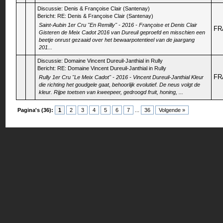
Discussie:
Denis & Françoise Clair (Santenay)
Bericht:
RE: Denis & Françoise Clair (Santenay)
Saint-Aubin 1er Cru "En Remilly" - 2016 - Françoise et Denis Clair
FR
Gisteren de Meix Cadot 2016 van Dureuil geproefd en misschien een
beetje onrust gezaaid over het bewaarpotentieel van de jaargang
201...
Discussie:
Domaine Vincent Dureuil-Janthial in Rully
Bericht:
RE: Domaine Vincent Dureuil-Janthial in Rully
FR
Rully 1er Cru "Le Meix Cadot" - 2016 - Vincent Dureuil-Janthial Kleur
die richting het goudgele gaat, behoorlijk evolutief. De neus volgt de
kleur. Rijpe toetsen van kweepeer, gedroogd fruit, honing, ...
Pagina's (36):
1
2
3
4
5
6
7
...
36
Volgende »
Contact opnemen
|
vinejo' s wijnblog
|
Naar boven
|
Naar inhoud
|
Mobile Version
|
R
Het is nu 06-08-2026, 06:53 PM
MyBB forum
aangedreven door
MyBB
, © 2002-2026
MyBB Group
.
Theme by
Quacktacular Medias
and based on
K2
Hosted by
FreeBB.be