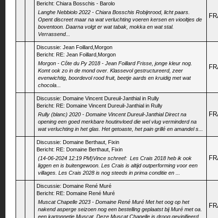
Bericht:
Chiara Bosschis - Barolo
Langhe Nebbiolo 2022 - Chiara Bosschis Robijnrood, licht paars.
FR
Opent discreet maar na wat verluchting voeren kersen en viooltjes de
boventoon. Daarna volgt er wat tabak, mokka en wat stal.
Verrassend...
Discussie:
Jean Foillard,Morgon
Bericht:
RE: Jean Foillard,Morgon
Morgon - Côte du Py 2018 - Jean Foillard Frisse, jonge kleur nog.
FR
Komt ook zo in de mond over. Klassevol gestructureerd, zeer
evenwichtig, boordevol rood fruit, beetje aards en kruidig met wat
chocola...
Discussie:
Domaine Vincent Dureuil-Janthial in Rully
Bericht:
RE: Domaine Vincent Dureuil-Janthial in Rully
FR
Rully (blanc) 2020 - Domaine Vincent Dureuil-Janthial Direct na
opening een goed merkbare houtinvloed die wel vlug verminderd na
wat verluchting in het glas. Het getoaste, het pain grillé en amandel s...
Discussie:
Domaine Berthaut, Fixin
Bericht:
RE: Domaine Berthaut, Fixin
FR
(14-06-2024 12:19 PM)Vince schreef: Les Crais 2018 heb ik ook
liggen en is buitengewoon. Les Crais is altijd outperforming voor een
villages. Les Crais 2028 is nog steeds in prima conditie en ...
Discussie:
Domaine René Muré
Bericht:
RE: Domaine René Muré
Muscat Chapelle 2023 - Domaine René Muré Met het oog op het
FR
nakend asperge seizoen nog een bestelling geplaatst bij Muré met oa.
een kartonnetje Muscat. Deze Muscat Chapelle is droog gevinifieerd