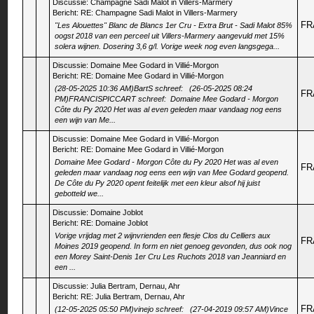
Discussie:
Champagne Sadi Malot in Villers-Marmery
Bericht:
RE: Champagne Sadi Malot in Villers-Marmery
FR
"Les Alouettes" Blanc de Blancs 1er Cru - Extra Brut - Sadi Malot 85%
oogst 2018 van een perceel uit Villers-Marmery aangevuld met 15%
solera wijnen. Dosering 3,6 g/l. Vorige week nog even langsgega...
Discussie:
Domaine Mee Godard in Villié-Morgon
Bericht:
RE: Domaine Mee Godard in Villié-Morgon
(28-05-2025 10:36 AM)BartS schreef: (26-05-2025 08:24
FR
PM)FRANCISPICCART schreef: Domaine Mee Godard - Morgon
Côte du Py 2020 Het was al even geleden maar vandaag nog eens
een wijn van Me...
Discussie:
Domaine Mee Godard in Villié-Morgon
Bericht:
RE: Domaine Mee Godard in Villié-Morgon
Domaine Mee Godard - Morgon Côte du Py 2020 Het was al even
FR
geleden maar vandaag nog eens een wijn van Mee Godard geopend.
De Côte du Py 2020 opent feitelijk met een kleur alsof hij juist
gebotteld we...
Discussie:
Domaine Joblot
Bericht:
RE: Domaine Joblot
Vorige vrijdag met 2 wijnvrienden een flesje Clos du Celliers aux
FR
Moines 2019 geopend. In form en niet genoeg gevonden, dus ook nog
een Morey Saint-Denis 1er Cru Les Ruchots 2018 van Jeanniard en
een ...
Discussie:
Julia Bertram, Dernau, Ahr
Bericht:
RE: Julia Bertram, Dernau, Ahr
FR
(12-05-2025 05:50 PM)vinejo schreef: (27-04-2019 09:57 AM)Vince