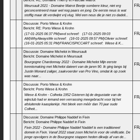
Bericht:
RE: Domaine Thierry et Pascale Matrot
FR
Meursault 2021 - Domaine Matrot Beetje sombere kleur, niet erg
geconcentreerd maar wel nog paars en jong. De eerste neus is wat
stoffig maar dit verdwijnt vrij vlug. Wel een neus die je niet zo dadeli...
Discussie:
Porto Wiese & Krohn
Bericht:
RE: Porto Wiese & Krohn
FR
(17-01-2025 06:37 PM)wvd schreef: (17-01-2025 09:03
AM)WhyAlwaysMe schreef: (16-01-2025 09:57 PM)Olivier schreef:
(16-01-2025 05:31 PM)FRANCISPICCART schreef: Wiese & K...
Discussie:
Domaine Michelot in Meursault
Bericht:
Domaine Michelot in Meursault
Bourgogne Chardonnay 2022 - Domaine Michelot Mijn eerste
FR
kennismaking met Michelot dateert van de jaren 90. Ik ging langs bij
Justin Monard zaliger, zaakvoerder van Pro Vino, omdat ik op zoek
was naar...
Discussie:
Porto Wiese & Krohn
Bericht:
Porto Wiese & Krohn
Wiese & Krohn - Colheita 1952 Gisteren bij de degustatie van de
FR
wijnclub had er iemand een verrassing meegebracht voor bij het
afsluitende kaasplankje. Het bleek een méér dan 70 jaar oude
Colheit...
Discussie:
Domaine Philippe Naddef in Fixin
Bericht:
Domaine Philippe Naddef in Fixin
FR
Fixin 2022 - Domaine Philippe Naddef Naddef is een traditioneel
domein in Fixin. Vanaf 2022 staat zoon Michel in voor de vinificatie. De
jonge opvolgers in de Bourgogne stappen heden dikwijs af van de...