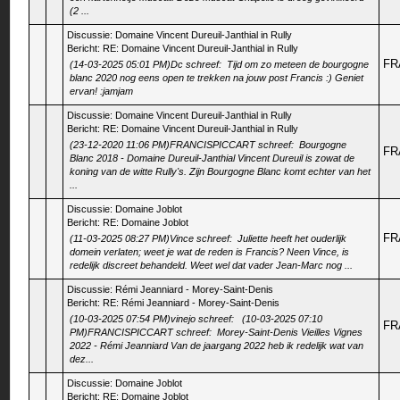
(2 ...
Discussie:
Domaine Vincent Dureuil-Janthial in Rully
Bericht:
RE: Domaine Vincent Dureuil-Janthial in Rully
FR
(14-03-2025 05:01 PM)Dc schreef: Tijd om zo meteen de bourgogne
blanc 2020 nog eens open te trekken na jouw post Francis :) Geniet
ervan! :jamjam
Discussie:
Domaine Vincent Dureuil-Janthial in Rully
Bericht:
RE: Domaine Vincent Dureuil-Janthial in Rully
(23-12-2020 11:06 PM)FRANCISPICCART schreef: Bourgogne
FR
Blanc 2018 - Domaine Dureuil-Janthial Vincent Dureuil is zowat de
koning van de witte Rully's. Zijn Bourgogne Blanc komt echter van het
...
Discussie:
Domaine Joblot
Bericht:
RE: Domaine Joblot
FR
(11-03-2025 08:27 PM)Vince schreef: Juliette heeft het ouderlijk
domein verlaten; weet je wat de reden is Francis? Neen Vince, is
redelijk discreet behandeld. Weet wel dat vader Jean-Marc nog ...
Discussie:
Rémi Jeanniard - Morey-Saint-Denis
Bericht:
RE: Rémi Jeanniard - Morey-Saint-Denis
(10-03-2025 07:54 PM)vinejo schreef: (10-03-2025 07:10
FR
PM)FRANCISPICCART schreef: Morey-Saint-Denis Vieilles Vignes
2022 - Rémi Jeanniard Van de jaargang 2022 heb ik redelijk wat van
dez...
Discussie:
Domaine Joblot
Bericht:
RE: Domaine Joblot