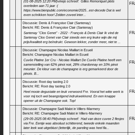
(01-08-2025 12:20 PM)vinejo schreef: Gilles Remoriquet plots
FR
overleden aan 71 jaar :(
https://www.bienpublic.com/economie/2025...est-decede Dat is wel
even schrikken hoor! Zelden zoveel inter...
Discussie:
Denis & Françoise Clair (Santenay)
Bericht:
RE: Denis & Françoise Clair (Santenay)
FR
Santenay "Clos Genet" - 2022 - François & Denis Clair Ik vind de
Santenay Clos Genet van Clair steeds een erg leuke wijn die mij
prijs/kwaliteit erg beïndrukt. Gewoon lekker, zonder meer, niet te ...
Discussie:
Champagne Nicolas Maillart in Ecueil
Bericht:
Champagne Nicolas Maillart in Ecueil
Cuvée Platine 1er Cru - Nicolas Maillart De Cuvée Platine heeft een
FR
samenstelling van 62% pinot noir, 28% chardonnay en 10% pinot
meunier. De kleur van de champagne is erg gemarkeerd door de
pinots. B...
Discussie:
Root day tasting 2.0
Bericht:
RE: Root day tasting 2.0
FR
Heel mooie degustatie en leuk verwoord Fre. Vooral het witte werk is
voor mij toch wel beangstigend indrukwekkend. En een knappe
opener uit de Champagne ook. Top!
Discussie:
Champagne Sadi Malot in Villers-Marmery
Bericht:
RE: Champagne Sadi Malot in Villers-Marmery
FR
(29-05-2025 08:40 PM)vinejo schreef: Had van deze cuvee 2 flesjes
via Fre. Eentje was absoluut schitterend, tweede enkele maanden
later leek wat uitgeblust (letterlijk, de pareling was heel fla...