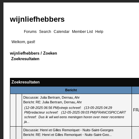
wijnliefhebbers
Forums
Search
Calendar
Member List
Help
Welkom, gast!
wijnliefhebbers
/
Zoeken
Zoekresultaten
Zoekresultaten
Bericht
Discussie:
Julia Bertram, Dernau, Ahr
Bericht:
RE: Julia Bertram, Dernau, Ahr
(12-08-2025 06:56 PM)vinejo schreef: (13-05-2025 04:29
FR
PM)redacteur schreef: (12-05-2025 09:03 PM)FRANCISPICCART
schreef: Dus ik wil wel eens meningen horen over meer recentere
ja...
Discussie:
Henri et Gilles Remoriquet - Nuits-Saint-Georges
Bericht:
RE: Henri et Gilles Remoriquet - Nuits-Saint-Geo...