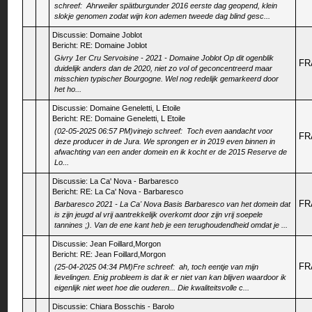
schreef: Ahrweiler spätburgunder 2016 eerste dag geopend, klein
slokje genomen zodat wijn kon ademen tweede dag blind gesc...
Discussie:
Domaine Joblot
Bericht:
RE: Domaine Joblot
Givry 1er Cru Servoisine - 2021 - Domaine Joblot Op dit ogenblik
FR
duidelijk anders dan de 2020, niet zo vol of geconcentreerd maar
misschien typischer Bourgogne. Wel nog redelijk gemarkeerd door
het ho...
Discussie:
Domaine Geneletti, L Etoile
Bericht:
RE: Domaine Geneletti, L Etoile
(02-05-2025 06:57 PM)vinejo schreef: Toch even aandacht voor
FR
deze producer in de Jura. We sprongen er in 2019 even binnen in
afwachting van een ander domein en ik kocht er de 2015 Reserve de
Lo...
Discussie:
La Ca' Nova - Barbaresco
Bericht:
RE: La Ca' Nova - Barbaresco
FR
Barbaresco 2021 - La Ca' Nova Basis Barbaresco van het domein dat
is zijn jeugd al vrij aantrekkelijk overkomt door zijn vrij soepele
tannines ;). Van de ene kant heb je een terughoudendheid omdat je ...
Discussie:
Jean Foillard,Morgon
Bericht:
RE: Jean Foillard,Morgon
FR
(25-04-2025 04:34 PM)Fre schreef: ah, toch eentje van mijn
lievelingen. Enig probleem is dat ik er niet van kan blijven waardoor ik
eigenlijk niet weet hoe die ouderen... Die kwaliteitsvolle c...
Discussie:
Chiara Bosschis - Barolo