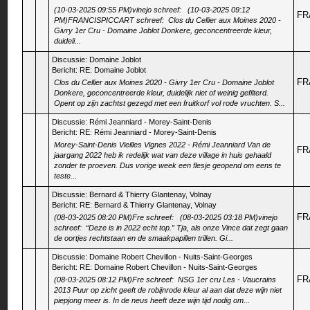
(10-03-2025 09:55 PM)vinejo schreef: (10-03-2025 09:12
FR
PM)FRANCISPICCART schreef: Clos du Cellier aux Moines 2020 -
Givry 1er Cru - Domaine Joblot Donkere, geconcentreerde kleur,
duideli...
Discussie:
Domaine Joblot
Bericht:
RE: Domaine Joblot
FR
Clos du Cellier aux Moines 2020 - Givry 1er Cru - Domaine Joblot
Donkere, geconcentreerde kleur, duidelijk niet of weinig gefilterd.
Opent op zijn zachtst gezegd met een fruitkorf vol rode vruchten. S...
Discussie:
Rémi Jeanniard - Morey-Saint-Denis
Bericht:
RE: Rémi Jeanniard - Morey-Saint-Denis
Morey-Saint-Denis Vieilles Vignes 2022 - Rémi Jeanniard Van de
FR
jaargang 2022 heb ik redelijk wat van deze village in huis gehaald
zonder te proeven. Dus vorige week een flesje geopend om eens te
teste...
Discussie:
Bernard & Thierry Glantenay, Volnay
Bericht:
RE: Bernard & Thierry Glantenay, Volnay
FR
(08-03-2025 08:20 PM)Fre schreef: (08-03-2025 03:18 PM)vinejo
schreef: “Deze is in 2022 echt top.” Tja, als onze Vince dat zegt gaan
de oortjes rechtstaan en de smaakpapillen trillen. Gi...
Discussie:
Domaine Robert Chevillon - Nuits-Saint-Georges
Bericht:
RE: Domaine Robert Chevillon - Nuits-Saint-Georges
FR
(08-03-2025 08:12 PM)Fre schreef: NSG 1er cru Les - Vaucrains
2013 Puur op zicht geeft de robijnrode kleur al aan dat deze wijn niet
piepjong meer is. In de neus heeft deze wijn tijd nodig om...