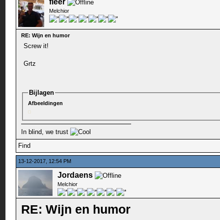
fleer
Melchior
RE: Wijn en humor
Screw it!
Grtz
Bijlagen
Afbeeldingen
In blind, we trust
Find
13-12-2017, 12:54 PM
Jordaens
Melchior
RE: Wijn en humor