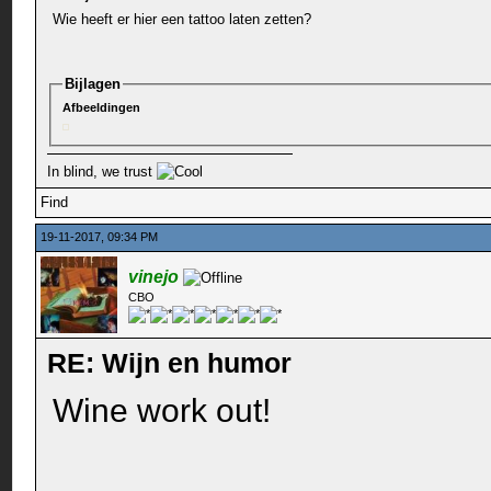
Wie heeft er hier een tattoo laten zetten?
Bijlagen
Afbeeldingen
In blind, we trust
Find
19-11-2017, 09:34 PM
vinejo
CBO
RE: Wijn en humor
Wine work out!