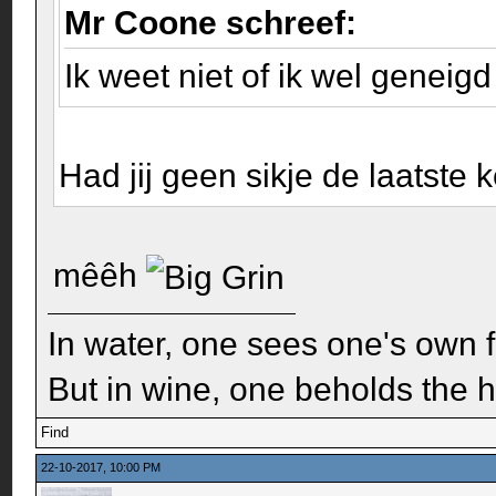
Mr Coone schreef:
Ik weet niet of ik wel genei
Had jij geen sikje de laatste 
mêêh
In water, one sees one's own 
But in wine, one beholds the h
Find
22-10-2017, 10:00 PM