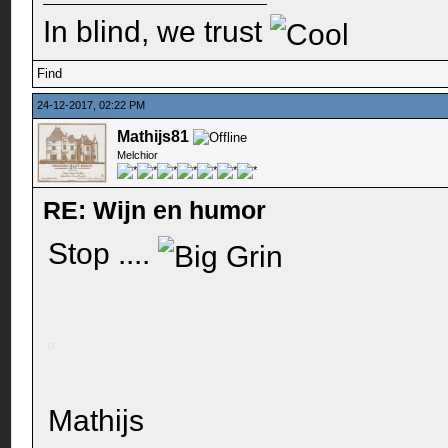
In blind, we trust
Find
24-12-2017, 02:22 PM
Mathijs81
Melchior
RE: Wijn en humor
Stop ....
Mathijs