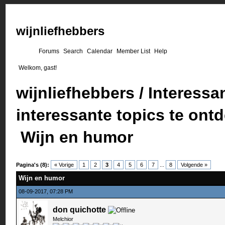
wijnliefhebbers
Forums
Search
Calendar
Member List
Help
Welkom, gast!
wijnliefhebbers
/
Interessa
interessante topics te ont
Wijn en humor
Pagina's (8):
« Vorige
1
2
3
4
5
6
7
...
8
Volgende »
Wijn en humor
08-09-2017, 07:28 PM
don quichotte
Melchior