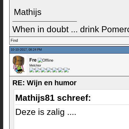
Mathijs
When in doubt ... drink Pomero
Find
10-10-2017, 08:24 PM
Fre
Melchior
RE: Wijn en humor
Mathijs81 schreef:
Deze is zalig ....