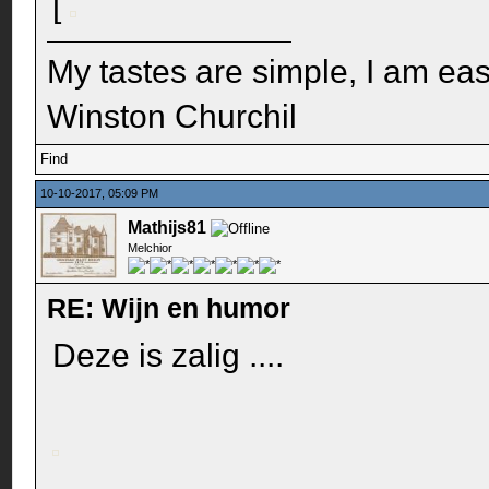
[
My tastes are simple, I am easi
Winston Churchil
Find
10-10-2017, 05:09 PM
Mathijs81
Melchior
RE: Wijn en humor
Deze is zalig ....