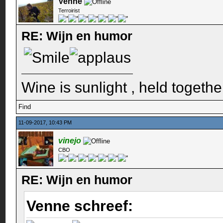
Venne
Terroirist
RE: Wijn en humor
Wine is sunlight , held togethe
Find
11-09-2017, 10:43 PM
vinejo
CBO
RE: Wijn en humor
Venne schreef: