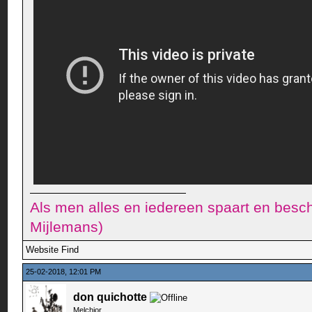
Als men alles en iedereen spaart en besch
Mijlemans)
Website
Find
25-02-2018, 12:01 PM
don quichotte
Melchior