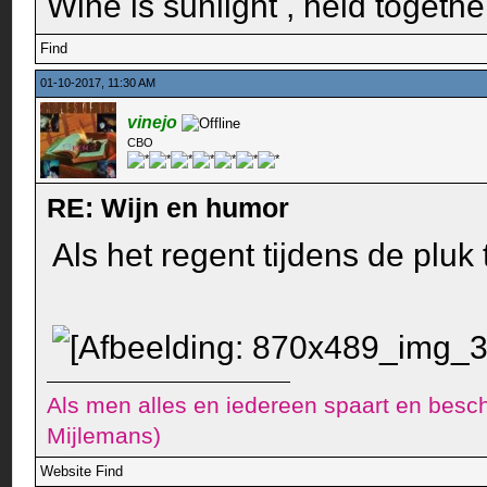
Wine is sunlight , held togethe
Find
01-10-2017, 11:30 AM
vinejo
CBO
RE: Wijn en humor
Als het regent tijdens de pluk 
Als men alles en iedereen spaart en besch
Mijlemans)
Website
Find