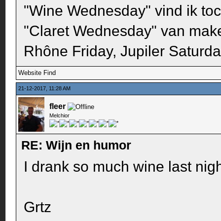
"Wine Wednesday" vind ik toc
"Claret Wednesday" van mak
Rhône Friday, Jupiler Saturd
Website
Find
21-12-2017, 11:28 AM
fleer
Melchior
RE: Wijn en humor
I drank so much wine last nigh
Grtz