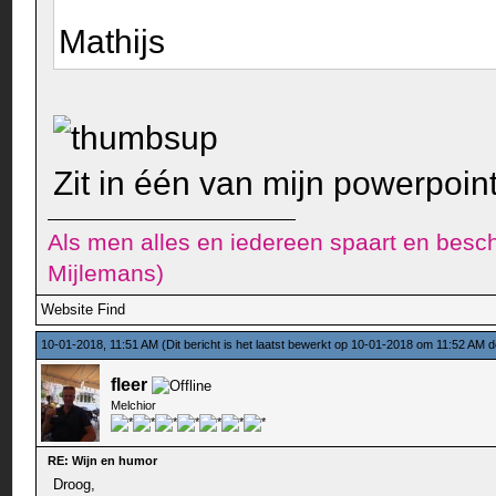
Mathijs
Zit in één van mijn powerpoint
Als men alles en iedereen spaart en besch
Mijlemans)
Website
Find
10-01-2018, 11:51 AM
(Dit bericht is het laatst bewerkt op 10-01-2018 om 11:52 AM 
fleer
Melchior
RE: Wijn en humor
Droog,