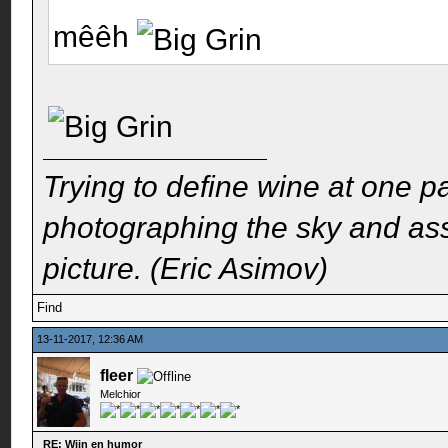
mêêh
Trying to define wine at one pa
photographing the sky and assu
picture. (Eric Asimov)
Find
13-11-2017, 12:36 AM
fleer
Melchior
RE: Wijn en humor