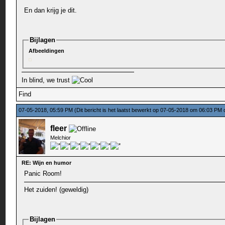
En dan krijg je dit.
Bijlagen
Afbeeldingen
In blind, we trust
Find
07-05-2018, 05:59 PM
(Dit bericht is het laatst bewerkt op 07-05-2018 om 06:03 PM
fleer
Melchior
RE: Wijn en humor
Panic Room!
Het zuiden! (geweldig)
Bijlagen