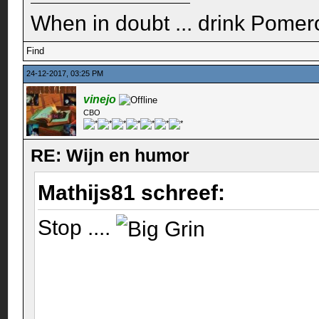
When in doubt ... drink Pomero
Find
24-12-2017, 03:25 PM
vinejo
CBO
RE: Wijn en humor
Mathijs81 schreef:
Stop ....