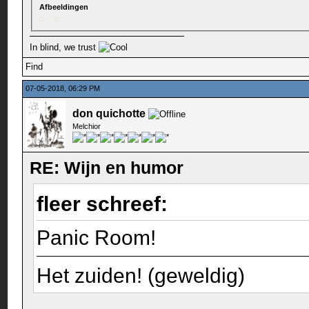
Afbeeldingen
In blind, we trust
Find
07-05-2018, 06:29 PM
don quichotte
Melchior
RE: Wijn en humor
fleer schreef:
Panic Room!
Het zuiden! (geweldig)