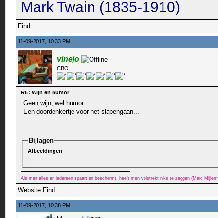
Mark Twain (1835-1910)
Find
11-09-2017, 10:33 PM
vinejo
CBO
RE: Wijn en humor
Geen wijn, wel humor.
Een doordenkertje voor het slapengaan...
Bijlagen
Afbeeldingen
Als men alles en iedereen spaart en beschermt, heeft men volstrekt niks te zeggen (Marc Mijle
Website
Find
11-09-2017, 10:38 PM