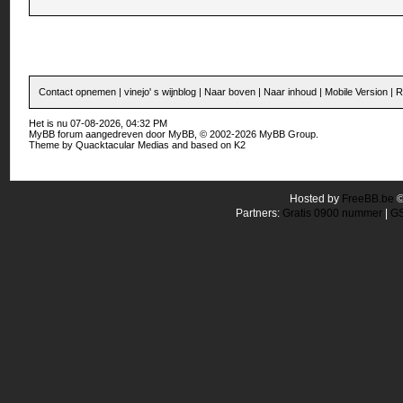
Contact opnemen
|
vinejo' s wijnblog
|
Naar boven
|
Naar inhoud
|
Mobile Version
|
R
Het is nu 07-08-2026, 04:32 PM
MyBB forum
aangedreven door
MyBB
, © 2002-2026
MyBB Group
.
Theme by
Quacktacular Medias
and based on
K2
Hosted by
FreeBB.be
Partners:
Gratis 0900 nummer
|
GS