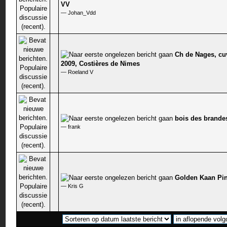
0 stem - 0 van 5 gemiddeld
VV
—
Johan_Vdd
Ch de Nages, cu
0 stem - 0 van 5 gemiddeld
2009, Costières de Nimes
—
Roeland V
bois des brande
0 stem - 0 van 5 gemiddeld
—
frank
Golden Kaan Pi
0 stem - 0 van 5 gemiddeld
—
Kris G