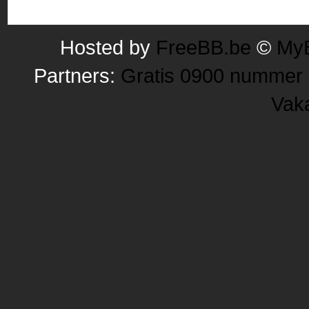
Hosted by
FreeBB.be
©
MyB
Partners:
Gratis 0900 nummer
Vak