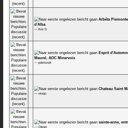
Arbéta Piemonte
0 stem - 0 van 5 gemiddeld
d'Alba
—
Kris G
Esprit d'Automn
0 stem - 0 van 5 gemiddeld
Maurel, AOC Minervois
—
pdehondt
Chateau Saint M
0 stem - 0 van 5 gemiddeld
—
vinejo
sainte-anne, ent
0 stem - 0 van 5 gemiddeld
—
Olivier