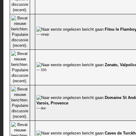
Fitou le Flambo
0 stem - 0 van 5 gemiddeld
—
vinejo
Zenato, Valpolic
0 stem - 0 van 5 gemiddeld
—
33S
Domaine St And
0 stem - 0 van 5 gemiddeld
Varois, Provence
—
doc
Caves de Turckh