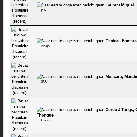
Laurent Miquel
0 stem - 0 van 5 gemiddeld
—
jr02
Chateau Fontare
0 stem - 0 van 5 gemiddeld
—
vinejo
Moncaro, March
0 stem - 0 van 5 gemiddeld
—
33S
Corde à Tongs, 
0 stem - 0 van 5 gemiddeld
Thongue
—
Olivier