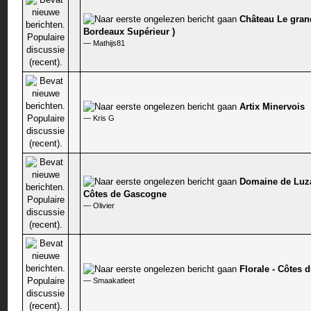
Château Le gran
0 stem - 0 van 5 gemiddeld
Bordeaux Supérieur )
—
Mathijs81
Artix Minervois
0 stem - 0 van 5 gemiddeld
—
Kris G
Domaine de Luz
0 stem - 0 van 5 gemiddeld
Côtes de Gascogne
—
Olivier
Florale - Côtes 
0 stem - 0 van 5 gemiddeld
—
Smaakatleet