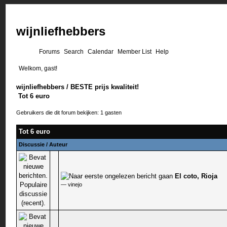
wijnliefhebbers
Forums
Search
Calendar
Member List
Help
Welkom, gast!
wijnliefhebbers
/
BESTE prijs kwaliteit!
Tot 6 euro
Gebruikers die dit forum bekijken: 1 gasten
Tot 6 euro
Discussie
/
Auteur
El coto, Rioja
0 stem - 0 van 5 gemiddeld
—
vinejo