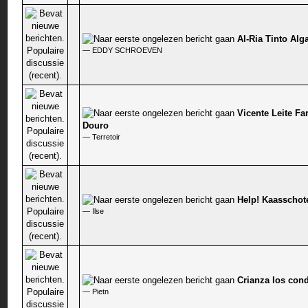
Al-Ria Tinto Alg
0 stem - 0 van 5 gemiddeld
—
EDDY SCHROEVEN
Vicente Leite Fa
0 stem - 0 van 5 gemiddeld
Douro
—
Terretoir
Help! Kaasschot
0 stem - 0 van 5 gemiddeld
—
Ilse
Crianza los con
0 stem - 0 van 5 gemiddeld
—
Pietn