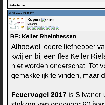
Website
Find
20-05-2021, 01:35 PM
Kupers
Melchior
RE: Keller Rheinhessen
Alhoewel iedere liefhebber va
kwijlen bij een fles Keller R
niet worden onderschat. Tot v
gemakkelijk te vinden, maar die
Feuervogel 2017
is Silvaner 
stokken van ongeveer 60 jaar