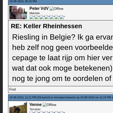
18-08-2010, 06:15 PM
Peter VdV
Melchior
RE: Keller Rheinhessen
Riesling in Belgie? Ik ga erva
heb zelf nog geen voorbeelden
cepage te laat rijp om hier v
wat dat ook moge betekenen).
nog te jong om te oordelen of
Find
19-08-2010, 11:21 PM
(Dit bericht is het laatst bewerkt op 19-08-2010 om 11:24 PM
Venne
Terroirist