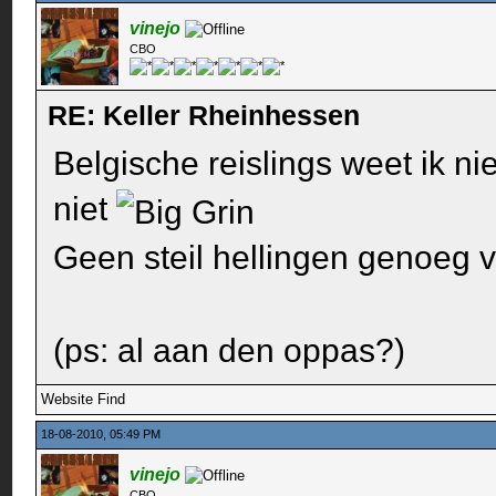
vinejo
CBO
RE: Keller Rheinhessen
Belgische reislings weet ik ni
niet
Geen steil hellingen genoeg 
(ps: al aan den oppas?)
Website
Find
18-08-2010, 05:49 PM
vinejo
CBO