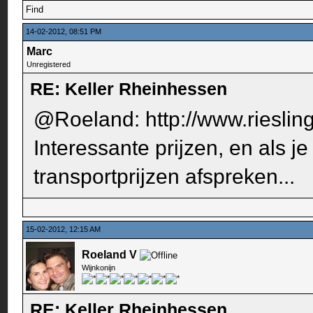
Find
14-02-2012, 08:51 PM
Marc
Unregistered
RE: Keller Rheinhessen
@Roeland:
http://www.rieslin
Interessante prijzen, en als j
transportprijzen afspreken...
15-02-2012, 12:15 AM
Roeland V
Wijnkonijn
RE: Keller Rheinhessen