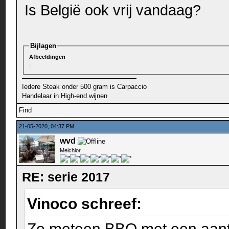
Is België ook vrij vandaag?
Bijlagen
Afbeeldingen
Iedere Steak onder 500 gram is Carpaccio
Handelaar in High-end wijnen
Find
21-05-2020, 04:37 PM
wvd
Melchior
RE: serie 2017
Vinoco schreef:
Zo meteen BBQ met een aant