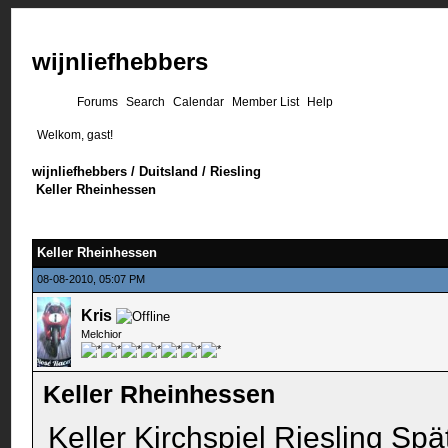
wijnliefhebbers
Forums
Search
Calendar
Member List
Help
Welkom, gast!
wijnliefhebbers
/
Duitsland
/
Riesling
Keller Rheinhessen
Keller Rheinhessen
08-08-2010, 05:07 PM
Kris
Melchior
Keller Rheinhessen
Keller Kirchspiel Riesling Sp