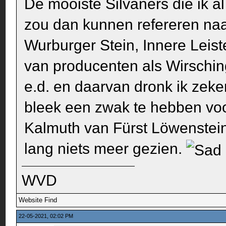
De mooiste Silvaners die ik a
zou dan kunnen refereren naar
Wurburger Stein, Innere Leist
van producenten als Wirsching
e.d. en daarvan dronk ik zek
bleek een zwak te hebben voo
Kalmuth van Fürst Löwenstein
lang niets meer gezien.
WVD
Website
Find
22-05-2021, 02:02 PM