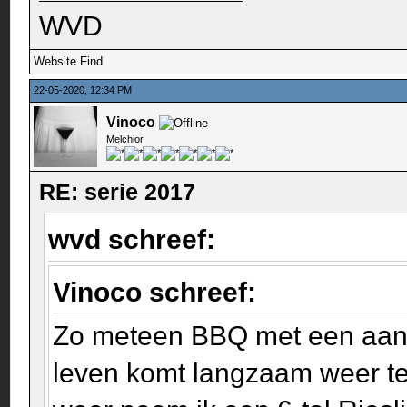
WVD
Website
Find
22-05-2020, 12:34 PM
Vinoco
Melchior
RE: serie 2017
wvd schreef:
Vinoco schreef:
Zo meteen BBQ met een aant
leven komt langzaam weer te