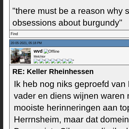
"there must be a reason why 
obsessions about burgundy"
Find
20-05-2021, 05:18 PM
wvd
Melchior
RE: Keller Rheinhessen
Ik heb nog niks geproefd van K
vader en diens wijnen waren 
mooiste herinneringen aan to
Herrnsheim, maar dat domein b