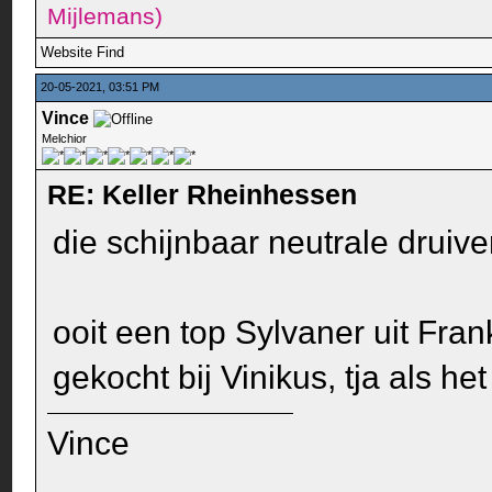
Mijlemans)
Website
Find
20-05-2021, 03:51 PM
Vince
Melchior
RE: Keller Rheinhessen
die schijnbaar neutrale druiv
ooit een top Sylvaner uit Fran
gekocht bij Vinikus, tja als het
Vince