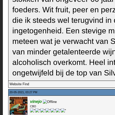
foeders. Wit fruit, peer en pe
die ik steeds wel terugvind in
ingetogenheid. Een stevige ma
meteen wat je verwacht van Si
van minder getalenteerde wij
alcoholisch overkomt. Heel in
ongetwijfeld bij de top van Sil
Website
Find
20-05-2021, 03:27 PM
vinejo
CBO