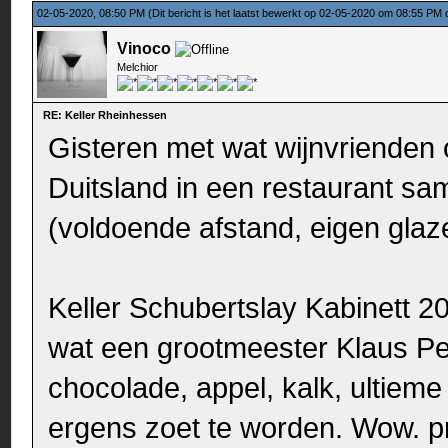
02-05-2020, 08:50 PM
(Dit bericht is het laatst bewerkt op 02-05-2020 om 08:55 PM
Vinoco
Melchior
RE: Keller Rheinhessen
Gisteren met wat wijnvrienden o
Duitsland in een restaurant s
(voldoende afstand, eigen glaz
Keller Schubertslay Kabinett 2
wat een grootmeester Klaus Pet
chocolade, appel, kalk, ultiem
ergens zoet te worden. Wow. pra