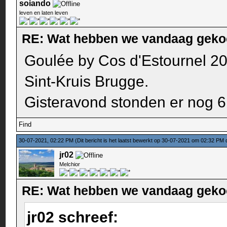
soiando
leven en laten leven
RE: Wat hebben we vandaag geko
Goulée by Cos d'Estournel 20
Sint-Kruis Brugge.
Gisteravond stonden er nog 6
Find
30-07-2021, 02:22 PM
(Dit bericht is het laatst bewerkt op 30-07-2021 om 02:32 PM
jr02
Melchior
RE: Wat hebben we vandaag geko
jr02 schreef: