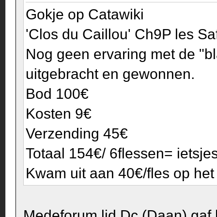
Gokje op Catawiki
'Clos du Caillou' Ch9P les S
Nog geen ervaring met de "b
uitgebracht en gewonnen.
Bod 100€
Kosten 9€
Verzending 45€
Totaal 154€/ 6flessen= ietsje
Kwam uit aan 40€/fles op het
Medeforum lid Dc (Daan) gaf b