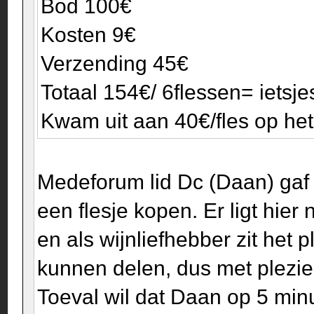
Bod 100€
Kosten 9€
Verzending 45€
Totaal 154€/ 6flessen= ietsj
Kwam uit aan 40€/fles op he
Medeforum lid Dc (Daan) gaf b
een flesje kopen. Er ligt hie
en als wijnliefhebber zit het p
kunnen delen, dus met plezier
Toeval wil dat Daan op 5 min