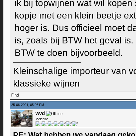
ik bij topwijnen wat wil kopen
kopje met een klein beetje ext
hoger is. Dus officieel moet d
is, zoals bij BTW het geval is
BTW te doen bijvoorbeeld.
Kleinschalige importeur van v
klassieke wijnen
Find
25-06-2021, 05:06 PM
wvd
Melchior
RE: Wat hebben we vandaag geko