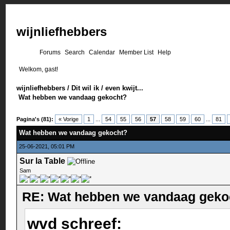
wijnliefhebbers
Forums
Search
Calendar
Member List
Help
Welkom, gast!
wijnliefhebbers
/
Dit wil ik
/
even kwijt...
Wat hebben we vandaag gekocht?
Pagina's (81):
« Vorige
1
...
54
55
56
57
58
59
60
...
81
Wat hebben we vandaag gekocht?
25-06-2021, 05:01 PM
Sur la Table
Sam
RE: Wat hebben we vandaag geko
wvd schreef: