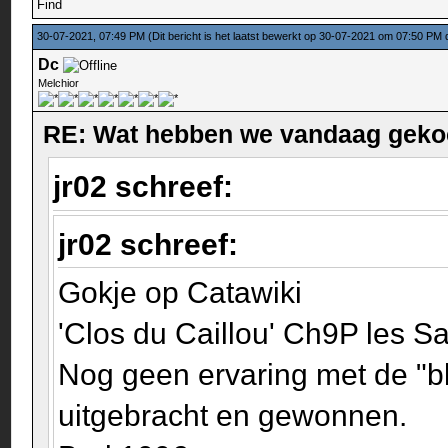
Find
30-07-2021, 07:49 PM
(Dit bericht is het laatst bewerkt op 30-07-2021 om 07:50 PM
Dc
Melchior
RE: Wat hebben we vandaag geko
jr02 schreef:
jr02 schreef:
Gokje op Catawiki
'Clos du Caillou' Ch9P les S
Nog geen ervaring met de "
uitgebracht en gewonnen.