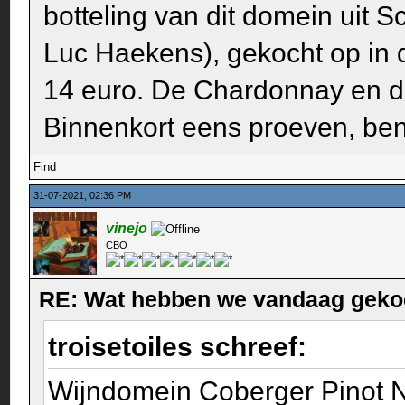
botteling van dit domein uit 
Luc Haekens), gekocht op in 
14 euro. De Chardonnay en de
Binnenkort eens proeven, be
Find
31-07-2021, 02:36 PM
vinejo
CBO
RE: Wat hebben we vandaag geko
troisetoiles schreef:
Wijndomein Coberger Pinot N