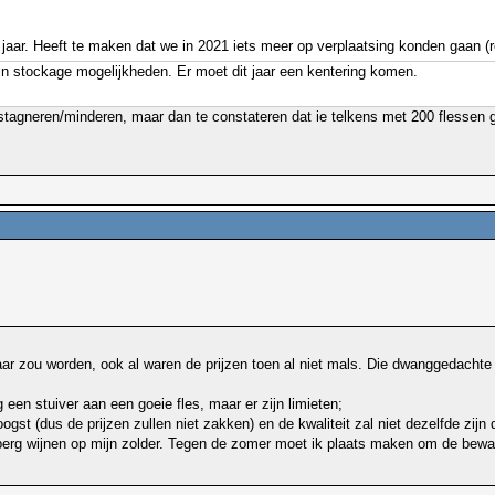
 jaar. Heeft te maken dat we in 2021 iets meer op verplaatsing konden gaan (re
mijn stockage mogelijkheden. Er moet dit jaar een kentering komen.
 stagneren/minderen, maar dan te constateren dat ie telkens met 200 flessen 
aar zou worden, ook al waren de prijzen toen al niet mals. Die dwanggedacht
 een stuiver aan een goeie fles, maar er zijn limieten;
 oogst (dus de prijzen zullen niet zakken) en de kwaliteit zal niet dezelfde zi
 berg wijnen op mijn zolder. Tegen de zomer moet ik plaats maken om de bewaar