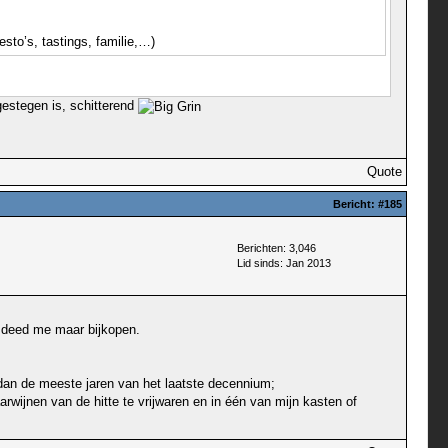
sto’s, tastings, familie,…)
gestegen is, schitterend
Quote
Bericht:
#185
Berichten: 3,046
Lid sinds: Jan 2013
e deed me maar bijkopen.
jn dan de meeste jaren van het laatste decennium;
wijnen van de hitte te vrijwaren en in één van mijn kasten of