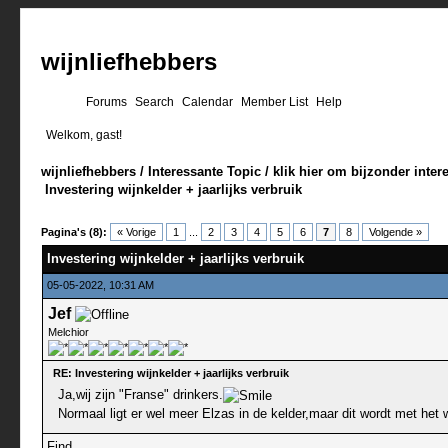
wijnliefhebbers
Forums
Search
Calendar
Member List
Help
Welkom, gast!
wijnliefhebbers
/
Interessante Topic
/
klik hier om bijzonder inter
Investering wijnkelder + jaarlijks verbruik
0 stemmen - gemiddelde waardering is 0
1
2
3
4
5
Pagina's (8):
« Vorige
1
...
2
3
4
5
6
7
8
Volgende »
Investering wijnkelder + jaarlijks verbruik
05-05-2022, 10:31 AM
Jef
Melchior
RE: Investering wijnkelder + jaarlijks verbruik
Ja,wij zijn "Franse" drinkers.
Normaal ligt er wel meer Elzas in de kelder,maar dit wordt met he
Find