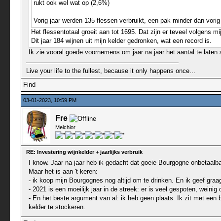
rukt ook wel wat op (2,6%)
Vorig jaar werden 135 flessen verbruikt, een pak minder dan vorig
Het flessentotaal groeit aan tot 1695. Dat zijn er teveel volgens 
Dit jaar 184 wijnen uit mijn kelder gedronken, wat een record is.
Ik zie vooral goede voornemens om jaar na jaar het aantal te laten
Live your life to the fullest, because it only happens once...
Find
03-01-2023, 10:59 PM
Fre
Melchior
RE: Investering wijnkelder + jaarlijks verbruik
I know. Jaar na jaar heb ik gedacht dat goeie Bourgogne onbetaalb
Maar het is aan 't keren:
- ik koop mijn Bourgognes nog altijd om te drinken. En ik geef graag
- 2021 is een moeilijk jaar in de streek: er is veel gespoten, weinig
- En het beste argument van al: ik heb geen plaats. Ik zit met een
kelder te stockeren.