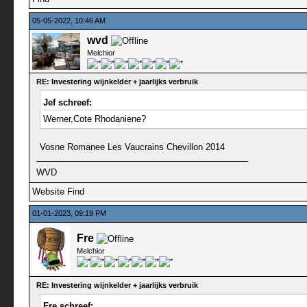
05-05-2022, 10:46 AM
wvd
Melchior
RE: Investering wijnkelder + jaarlijks verbruik
Jef schreef:
Werner,Cote Rhodaniene?
Vosne Romanee Les Vaucrains Chevillon 2014
WVD
Website
Find
01-01-2023, 09:19 PM
Fre
Melchior
RE: Investering wijnkelder + jaarlijks verbruik
Fre schreef: