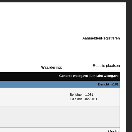
Aanmelden
Registreren
Reactie plaatsen
Waardering:
Geneste weergave
|
Lineaire weergave
Bericht:
#181
Berichten: 1,031
Lid sinds: Jan 2011
Quote