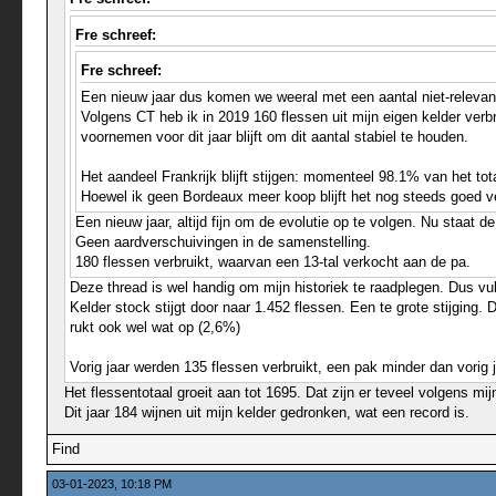
Fre schreef:
Fre schreef:
Een nieuw jaar dus komen we weeral met een aantal niet-relevant
Volgens CT heb ik in 2019 160 flessen uit mijn eigen kelder verb
voornemen voor dit jaar blijft om dit aantal stabiel te houden.
Het aandeel Frankrijk blijft stijgen: momenteel 98.1% van het to
Hoewel ik geen Bordeaux meer koop blijft het nog steeds goed 
Een nieuw jaar, altijd fijn om de evolutie op te volgen. Nu staat d
Geen aardverschuivingen in de samenstelling.
180 flessen verbruikt, waarvan een 13-tal verkocht aan de pa.
Deze thread is wel handig om mijn historiek te raadplegen. Dus vul
Kelder stock stijgt door naar 1.452 flessen. Een te grote stijging
rukt ook wel wat op (2,6%)
Vorig jaar werden 135 flessen verbruikt, een pak minder dan vorig 
Het flessentotaal groeit aan tot 1695. Dat zijn er teveel volgens m
Dit jaar 184 wijnen uit mijn kelder gedronken, wat een record is.
Find
03-01-2023, 10:18 PM