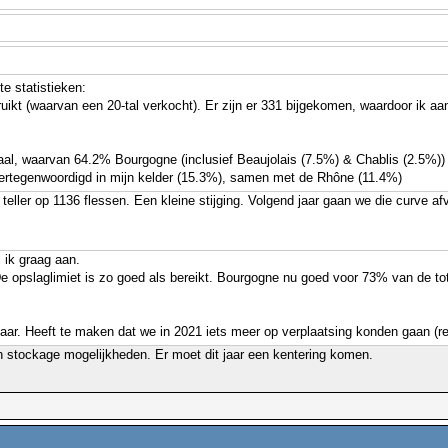
e statistieken:
ruikt (waarvan een 20-tal verkocht). Er zijn er 331 bijgekomen, waardoor ik a
taal, waarvan 64.2% Bourgogne (inclusief Beaujolais (7.5%) & Chablis (2.5%))
vertegenwoordigd in mijn kelder (15.3%), samen met de Rhône (11.4%)
e teller op 1136 flessen. Een kleine stijging. Volgend jaar gaan we die curve af
 ik graag aan.
. De opslaglimiet is zo goed als bereikt. Bourgogne nu goed voor 73% van de 
jaar. Heeft te maken dat we in 2021 iets meer op verplaatsing konden gaan (res
ijn stockage mogelijkheden. Er moet dit jaar een kentering komen.