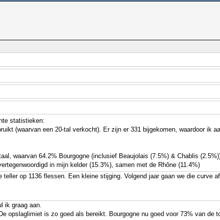
te statistieken:
bruikt (waarvan een 20-tal verkocht). Er zijn er 331 bijgekomen, waardoor ik 
otaal, waarvan 64.2% Bourgogne (inclusief Beaujolais (7.5%) & Chablis (2.5%)
vertegenwoordigd in mijn kelder (15.3%), samen met de Rhône (11.4%)
de teller op 1136 flessen. Een kleine stijging. Volgend jaar gaan we die curve a
l ik graag aan.
g. De opslaglimiet is zo goed als bereikt. Bourgogne nu goed voor 73% van de