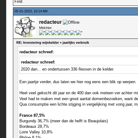
Find
05-01-2023, 10:14 AM
redacteur
Melchior
RE: Investering wijnkelder + jaarlijks verbruik
redacteur schreef:
redacteur schreef:
2020 dan... en ondertussen 336 flessen in de kelder.
Een jaartje verder, dus laten we hier nog eens een blik op werpen.
Heel veel gekocht dit jaar en de 400 dan ook meteen ver achter mij
Veel had te maken met een groot aantal domeinbezoeken, want de
Qua consumptie een lichte stijging in vergelijking met vorig jaar, m
France 87,5%
Burgundy 36,7% (meer dan de helft is Beaujolais)
Bordeaux 28,7%
Loire Valley 10,8%
Rhône 8,1%