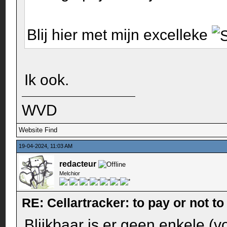
Blij hier met mijn excelleke
Ik ook.
WVD
Website
Find
19-04-2024, 11:03 AM
redacteur
Melchior
RE: Cellartracker: to pay or not to
Blijkbaar is er geen enkele (v