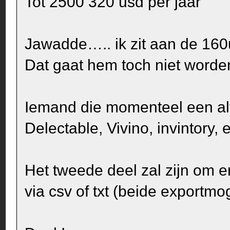
Tot 2500 320 usd per jaar
Jawadde….. ik zit aan de 160
Dat gaat hem toch niet worden
Iemand die momenteel een alt
Delectable, Vivino, invintory, 
Het tweede deel zal zijn om er
via csv of txt (beide exportm