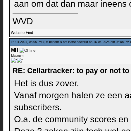
aan om dat dan maar ineens o
WVD
Website
Find
16-04-2024, 08:05 PM
(Dit bericht is het laatst bewerkt op 16-04-2024 om 08:08 PM
MH
Magnum
RE: Cellartracker: to pay or not to
Het is dus zover.
Vanaf morgen halen ze een a
subscribers.
O.a. de community scores en 