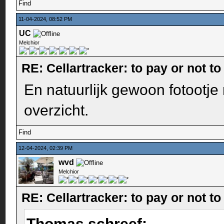
Find
11-04-2024, 08:52 PM
UC
Melchior
RE: Cellartracker: to pay or not to
En natuurlijk gewoon fotootje 
overzicht.
Find
12-04-2024, 02:39 PM
wvd
Melchior
RE: Cellartracker: to pay or not to
Thomas schreef: