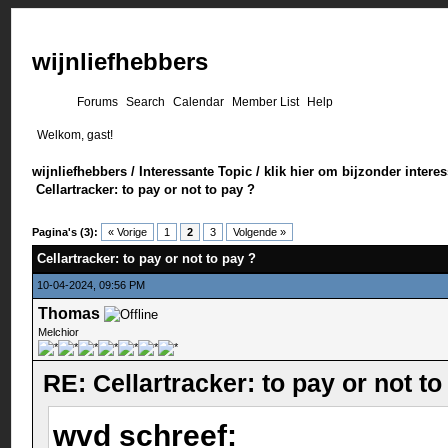
wijnliefhebbers
Forums
Search
Calendar
Member List
Help
Welkom, gast!
wijnliefhebbers
/
Interessante Topic
/
klik hier om bijzonder intere
Cellartracker: to pay or not to pay ?
Pagina's (3):
« Vorige
1
2
3
Volgende »
Cellartracker: to pay or not to pay ?
10-04-2024, 09:56 PM
Thomas
Melchior
RE: Cellartracker: to pay or not to
wvd schreef: