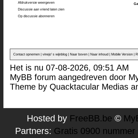
Afdrukversie weergeven
Ga
Discussie aan vriend laten zien
Op discussie abonneren
Contact opnemen
|
vinejo' s wijnblog
|
Naar boven
|
Naar inhoud
|
Mobile Version
|
R
Het is nu 07-08-2026, 09:51 AM
MyBB forum
aangedreven door
M
Theme by
Quacktacular Medias
an
Hosted by
FreeBB.be
©
MyB
Partners:
Gratis 0900 nummer