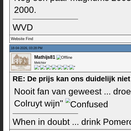
2000.
WVD
Website
Find
18-04-2026, 03:28 PM
Mathijs81
Melchior
RE: De prijs kan ons duidelijk ni
Nooit fan van geweest ... dro
Colruyt wijn"
When in doubt ... drink Pomero