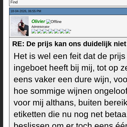
Find
18-04-2026, 06:55 PM
Olivier
Administrator
RE: De prijs kan ons duidelijk ni
Het is wel een feit dat de prij
ingeboet heeft bij mij, tot op 
eens vaker een dure wijn, voor
hoe sommige wijnen ongeloofli
voor mij althans, buiten berei
etiketten die nu nog net betaal
beslissen om er toch eens één