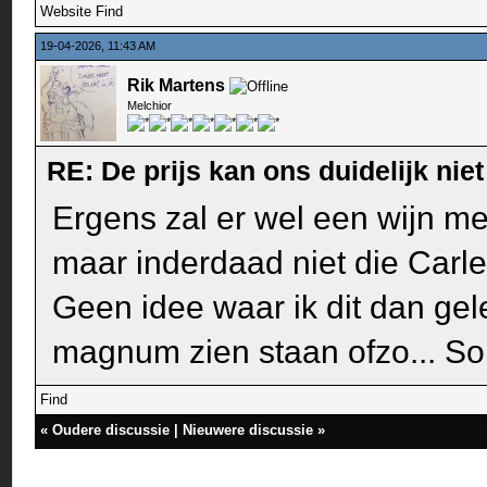
Website
Find
19-04-2026, 11:43 AM
Rik Martens
Melchior
RE: De prijs kan ons duidelijk ni
Ergens zal er wel een wijn me
maar inderdaad niet die Carl
Geen idee waar ik dit dan ge
magnum zien staan ofzo... Sor
Find
«
Oudere discussie
|
Nieuwere discussie
»