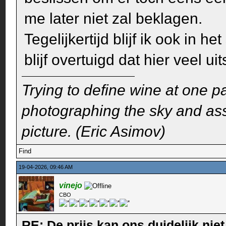
me later niet zal beklagen.
Tegelijkertijd blijf ik ook in 
blijf overtuigd dat hier veel u
Trying to define wine at one pa
photographing the sky and assu
picture. (Eric Asimov)
Find
19-04-2026, 09:46 AM
vinejo
CBO
RE: De prijs kan ons duidelijk ni