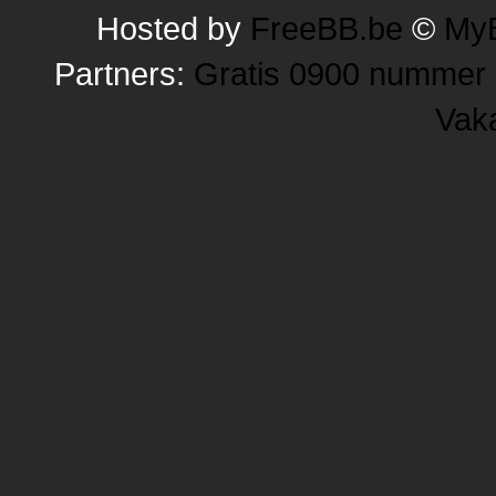
Hosted by
FreeBB.be
©
MyB
Partners:
Gratis 0900 nummer
Vak