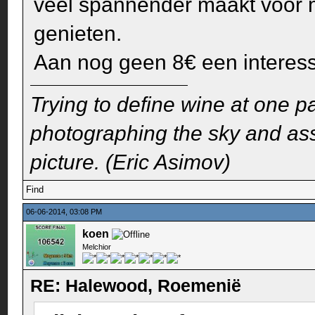
veel spannender maakt voor mi
genieten.
Aan nog geen 8€ een interessa
Trying to define wine at one pa
photographing the sky and assu
picture. (Eric Asimov)
Find
06-06-2014, 03:08 PM
koen
Melchior
RE: Halewood, Roemenië