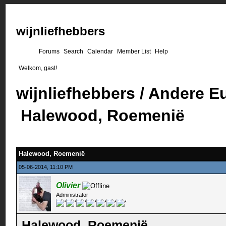
wijnliefhebbers
Forums
Search
Calendar
Member List
Help
Welkom, gast!
wijnliefhebbers
/
Andere E
Halewood, Roemenië
Halewood, Roemenië
05-06-2014, 11:10 PM
Olivier
Administrator
Halewood, Roemenië