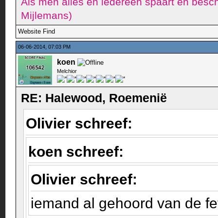
Als men alles en iedereen spaart en besch
Mijlemans)
Website
Find
06-06-2014, 07:03 PM
koen
Melchior
RE: Halewood, Roemenië
Olivier schreef:
koen schreef:
Olivier schreef:
iemand al gehoord van de f