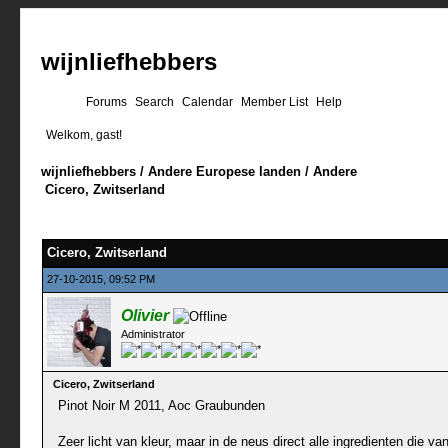
wijnliefhebbers
Forums
Search
Calendar
Member List
Help
Welkom, gast!
wijnliefhebbers
/
Andere Europese landen
/
Andere
Cicero, Zwitserland
0 stemmen - gemiddelde waardering is 0
1
2
3
4
5
Cicero, Zwitserland
27-10-2015, 09:52 PM
Olivier
Administrator
Cicero, Zwitserland
Pinot Noir M 2011, Aoc Graubunden
Zeer licht van kleur, maar in de neus direct alle ingredienten die va