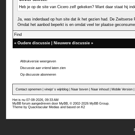
Heb je op de site van Cicero zelf gekeken? Want daar staat hij ind
Ja, was inderdaad op hun site dat ik het gezien had. De Zwitserse F
Omdat het aanbod beperkt is en omdat veel ter plaatse geconsumeerd
Find
«
Oudere discussie
|
Nieuwere discussie
»
Afdrukversie weergeven
Discussie aan vriend laten zien
Op discussie abonneren
Contact opnemen
|
vinejo' s wijnblog
|
Naar boven
|
Naar inhoud
|
Mobile Version
Het is nu 07-08-2026, 09:33 AM
MyBB forum
aangedreven door
MyBB
, © 2002-2026
MyBB Group
.
Theme by
Quacktacular Medias
and based on
K2