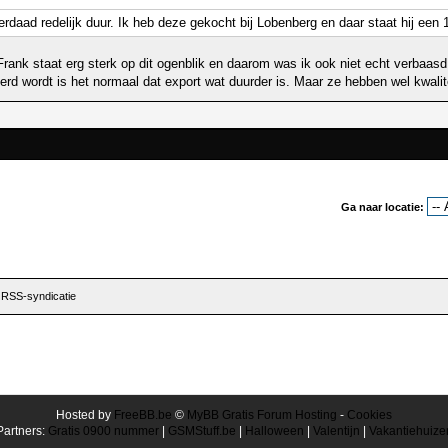
erdaad redelijk duur. Ik heb deze gekocht bij Lobenberg en daar staat hij ee
rank staat erg sterk op dit ogenblik en daarom was ik ook niet echt verbaasd o
 wordt is het normaal dat export wat duurder is. Maar ze hebben wel kwaliteit
Ga naar locatie:
|
RSS-syndicatie
Hosted by
FreeBB.be
©
MyBB Gratis Forum Hosting
-
Cookies
Partners:
Gratis 0900 nummer
|
GSMStuff.be
|
Halloween
|
Valentijn
|
Vakantiehuize