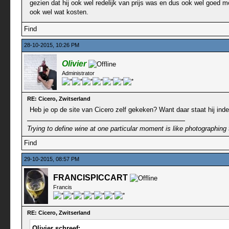
gezien dat hij ook wel redelijk van prijs was en dus ook wel goed m
ook wel wat kosten.
Find
28-10-2015, 10:26 PM
Olivier
Administrator
RE: Cicero, Zwitserland
Heb je op de site van Cicero zelf gekeken? Want daar staat hij ind
Trying to define wine at one particular moment is like photographing 
Find
29-10-2015, 08:57 PM
FRANCISPICCART
Francis
RE: Cicero, Zwitserland
Olivier schreef: