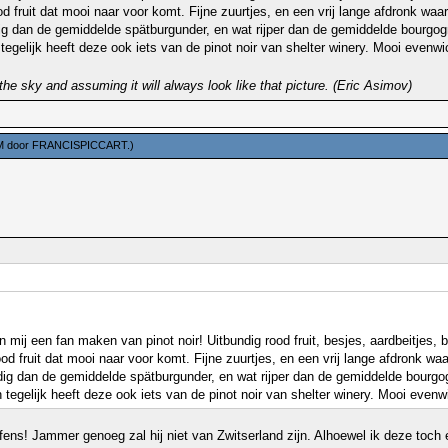
d fruit dat mooi naar voor komt. Fijne zuurtjes, en een vrij lange afdronk waar
tbundig dan de gemiddelde spätburgunder, en wat rijper dan de gemiddelde bou
elijk heeft deze ook iets van de pinot noir van shelter winery. Mooi evenwich
the sky and assuming it will always look like that picture. (Eric Asimov)
PM door
FRANCISPICCART
.)
an mij een fan maken van pinot noir! Uitbundig rood fruit, besjes, aardbeitjes, b
od fruit dat mooi naar voor komt. Fijne zuurtjes, en een vrij lange afdronk waa
itbundig dan de gemiddelde spätburgunder, en wat rijper dan de gemiddelde bo
gelijk heeft deze ook iets van de pinot noir van shelter winery. Mooi evenwic
seffens! Jammer genoeg zal hij niet van Zwitserland zijn. Alhoewel ik deze to