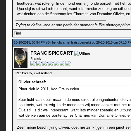
houttoets, wat rokerig. In de mond een vrij ronde aanzet met het roo
Qua stijl is dit wel interessant, want iets minder zoeterig en ui
wat denken aan de Santenay les Charmes van Domaine Olivier, en teg
Trying to define wine at one particular moment is like photographing 
Find
28-10-2015, 06:54 PM
(Dit bericht is het laatst bewerkt op 28-10-2015 om 07:13 
FRANCISPICCART
Francis
RE: Cicero, Zwitserland
Olivier schreef:
Pinot Noir M 2011, Aoc Graubunden
Zeer licht van kleur, maar in de neus direct alle ingredienten die v
houttoets, wat rokerig. In de mond een vrij ronde aanzet met het ro
Qua stijl is dit wel interessant, want iets minder zoeterig en u
wat denken aan de Santenay les Charmes van Domaine Olivier, en te
Zeer mooie beschrijving Olivier, doet me zin krijgen in een pinot 