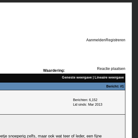
Aanmelden
Registreren
Reactie plaatsen
Waardering:
Geneste weergave
|
Lineaire weergave
Bericht:
#1
Berichten: 6,152
Lid sinds: Mar 2013
etje snoeperig zelfs, maar ook wat teer of leder, een fijne