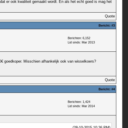
 dat er ook kwaliteit gemaakt wordt. En als het echt goed is mag het
Quote
Bericht:
#3
Berichten: 6,152
Lid sinds: Mar 2013
 10€ goedkoper. Misschien afhankelijk ook van wisselkoers?
Quote
Bericht:
#4
Berichten: 1,424
Lid sinds: Mar 2014
(28-10-2015 10:26 PM)