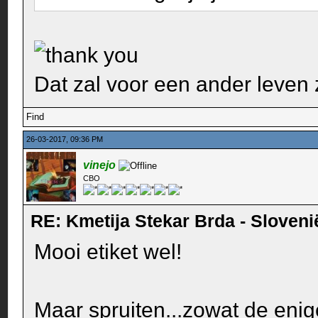
Dat zal voor een ander leven z
Find
26-03-2017, 09:36 PM
vinejo
CBO
RE: Kmetija Stekar Brda - Sloveni
Mooi etiket wel!
Maar spruiten...zowat de enige