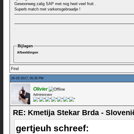
Gewoonweg zalig SAP met nog heel veel fruit .
Superb match met varkensgebraadje !
Bijlagen
Afbeeldingen
Find
26-03-2017, 05:35 PM
Olivier
Administrator
RE: Kmetija Stekar Brda - Sloveni
gertjeuh schreef: