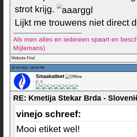
strot krijg.
Lijkt me trouwens niet direct 
Als men alles en iedereen spaart en besch
Mijlemans)
Website
Find
26-03-2017, 09:53 PM
Smaakatleet
[^_^]
RE: Kmetija Stekar Brda - Sloveni
vinejo schreef:
Mooi etiket wel!