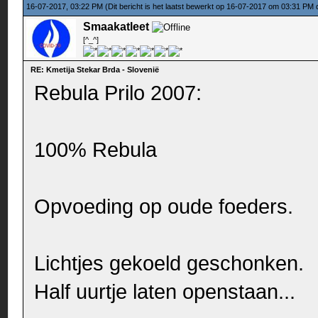
16-07-2017, 03:22 PM
(Dit bericht is het laatst bewerkt op 16-07-2017 om 03:31 PM
Smaakatleet
[^_^]
RE: Kmetija Stekar Brda - Slovenië
Rebula Prilo 2007:
100% Rebula
Opvoeding op oude foeders.
Lichtjes gekoeld geschonken.
Half uurtje laten openstaan...