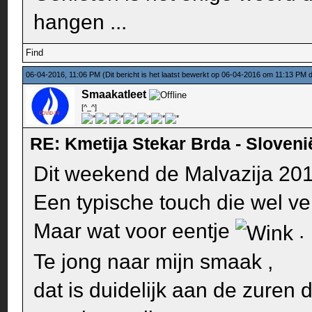
hangen ...
Find
06-04-2016, 11:06 PM
(Dit bericht is het laatst bewerkt op 06-04-2016 om 11:13 PM
Smaakatleet
[^_^]
RE: Kmetija Stekar Brda - Sloveni
Dit weekend de Malvazija 20
Een typische touch die wel ver
Maar wat voor eentje
.
Te jong naar mijn smaak ,
dat is duidelijk aan de zuren 