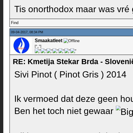
Tis onorthodox maar was vré
Find
09-04-2017, 08:34 PM
Smaakatleet
[^_^]
RE: Kmetija Stekar Brda - Sloveni
Sivi Pinot ( Pinot Gris ) 2014
Ik vermoed dat deze geen hou
Ben het toch niet gewaar