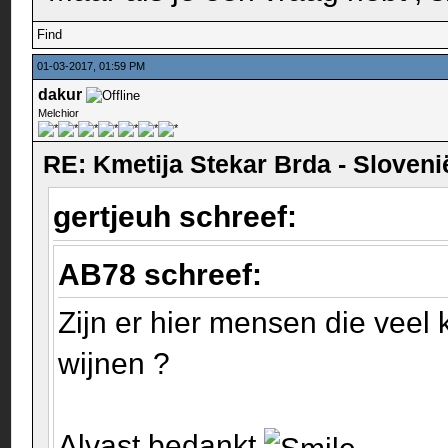
Find
01-03-2017, 01:59 PM
dakur
Melchior
RE: Kmetija Stekar Brda - Sloveni
gertjeuh schreef:
AB78 schreef:
Zijn er hier mensen die veel
wijnen ?
Alvast bedankt