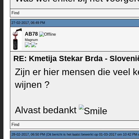
Find
27-02-2017, 06:49 PM
AB78
Magnum
RE: Kmetija Stekar Brda - Sloveni
Zijn er hier mensen die veel
wijnen ?
Alvast bedankt
Find
28-02-2017, 06:50 PM
(Dit bericht is het laatst bewerkt op 01-03-2017 om 10:42 PM