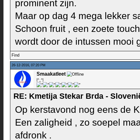
prominent zijn.
Maar op dag 4 mega lekker sa
Schoon fruit , een zoete touch
wordt door de intussen mooi 
Find
26-12-2016, 07:20 PM
Smaakatleet
[^_^]
RE: Kmetija Stekar Brda - Sloveni
Op kerstavond nog eens de Ku
Een zaligheid , zo soepel maar
afdronk .