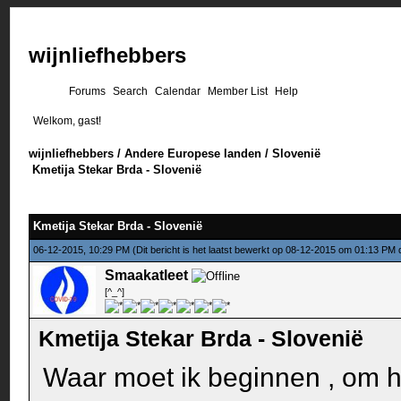
wijnliefhebbers
Forums
Search
Calendar
Member List
Help
Welkom, gast!
wijnliefhebbers
/
Andere Europese landen
/
Slovenië
Kmetija Stekar Brda - Slovenië
Kmetija Stekar Brda - Slovenië
06-12-2015, 10:29 PM
(Dit bericht is het laatst bewerkt op 08-12-2015 om 01:13 PM
Smaakatleet
[^_^]
Kmetija Stekar Brda - Slovenië
Waar moet ik beginnen , om hi