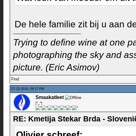
De hele familie zit bij u aan 
Trying to define wine at one pa
photographing the sky and assu
picture. (Eric Asimov)
Find
27-12-2016, 09:17 PM
Smaakatleet
[^_^]
RE: Kmetija Stekar Brda - Sloveni
Olivier schreef: