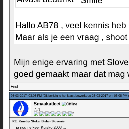
Hallo AB78 , veel kennis heb i
Maar als je een vraag , shoot
Mijn enige ervaring met Slove
goed gemaakt maar dat mag w
Find
26-03-2017, 03:05 PM
(Dit bericht is het laatst bewerkt op 26-03-2017 om 03:08 PM
Smaakatleet
[^_^]
RE: Kmetija Stekar Brda - Slovenië
Tja nog ne keer Kuisko 2008 ...