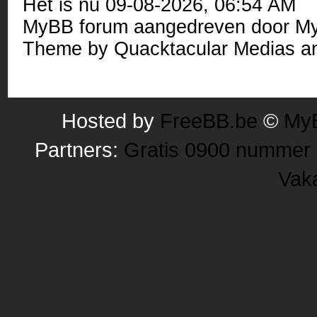
Het is nu 09-08-2026, 06:54 AM
MyBB forum
aangedreven door
M
Theme by
Quacktacular Medias
an
Hosted by
FreeBB.be
©
MyB
Partners:
Gratis 0900 nummer
Vak