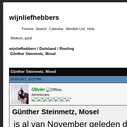
wijnliefhebbers
Forums
Search
Calendar
Member List
Help
Welkom, gast!
wijnliefhebbers
/
Duitsland
/
Riesling
Günther Steinmetz, Mosel
Günther Steinmetz, Mosel
26-03-2017, 10:17 PM
Olivier
Administrator
Günther Steinmetz, Mosel
is al van November geleden da