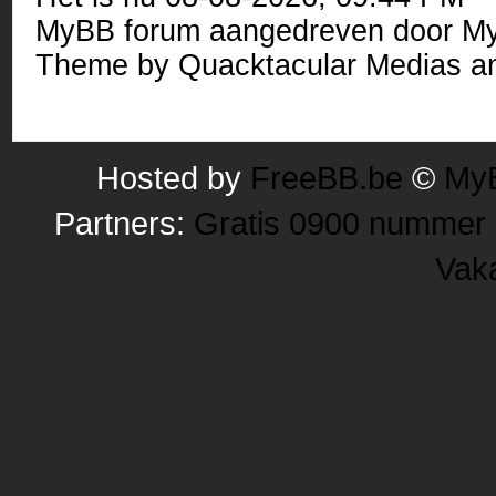
MyBB forum
aangedreven door
M
Theme by
Quacktacular Medias
an
Hosted by
FreeBB.be
©
MyB
Partners:
Gratis 0900 nummer
Vak