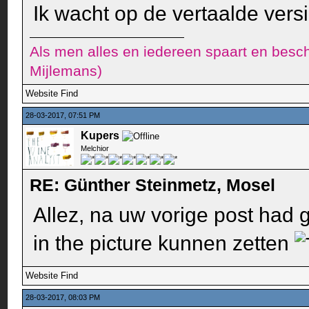
Ik wacht op de vertaalde vers
Als men alles en iedereen spaart en besch
Mijlemans)
Website
Find
28-03-2017, 07:51 PM
Kupers
Melchior
RE: Günther Steinmetz, Mosel
Allez, na uw vorige post had g
in the picture kunnen zetten
Website
Find
28-03-2017, 08:03 PM