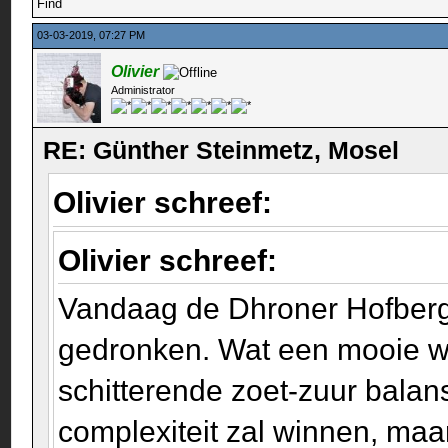
Find
03-03-2019, 07:27 PM
Olivier
Administrator
RE: Günther Steinmetz, Mosel
Olivier schreef:
Olivier schreef:
Vandaag de Dhroner Hofberg 
gedronken. Wat een mooie wijn!
schitterende zoet-zuur balan
complexiteit zal winnen, maar