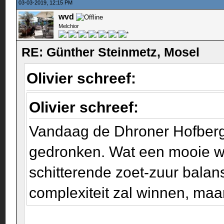
03-03-2019, 12:15 PM
wvd
Melchior
RE: Günther Steinmetz, Mosel
Olivier schreef:
Olivier schreef:
Vandaag de Dhroner Hofberg 
gedronken. Wat een mooie wijn!
schitterende zoet-zuur balan
complexiteit zal winnen, maar