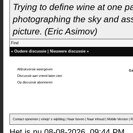
Trying to define wine at one pa
photographing the sky and assu
picture. (Eric Asimov)
Find
«
Oudere discussie
|
Nieuwere discussie
»
Afdrukversie weergeven
Ga
Discussie aan vriend laten zien
Op discussie abonneren
Contact opnemen
|
vinejo' s wijnblog
|
Naar boven
|
Naar inhoud
|
Mobile Version
|
R
Het is nu 08-08-2026, 09:44 PM