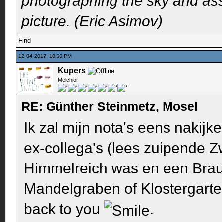
photographing the sky and assu
picture. (Eric Asimov)
Find
12-04-2017, 10:56 PM
Kupers
Melchior
RE: Günther Steinmetz, Mosel
Ik zal mijn nota's eens nakij
ex-collega's (lees zuipende Z
Himmelreich was en een Brau
Mandelgraben of Klostergarten 
back to you
.