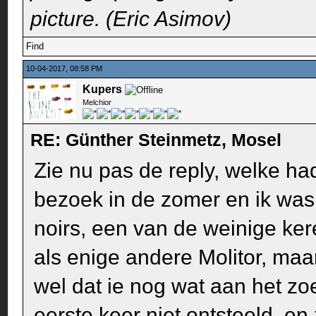
picture. (Eric Asimov)
Find
10-04-2017, 08:58 PM
Kupers
Melchior
RE: Günther Steinmetz, Mosel
Zie nu pas de reply, welke ha
bezoek in de zomer en ik was
noirs, een van de weinige ker
als enige andere Molitor, maar
wel dat ie nog wat aan het zo
eerste keer niet ontsteeld, en