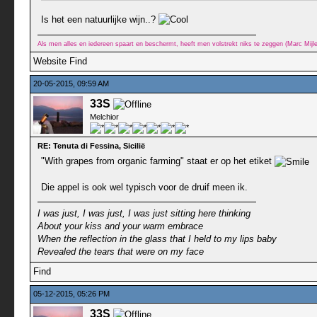
Is het een natuurlijke wijn..?
Als men alles en iedereen spaart en beschermt, heeft men volstrekt niks te zeggen (Marc Mij
Website
Find
20-05-2015, 09:59 AM
33S
Melchior
RE: Tenuta di Fessina, Sicilië
"With grapes from organic farming" staat er op het etiket
Die appel is ook wel typisch voor de druif meen ik.
I was just, I was just, I was just sitting here thinking
About your kiss and your warm embrace
When the reflection in the glass that I held to my lips baby
Revealed the tears that were on my face
Find
05-12-2015, 05:26 PM
33S