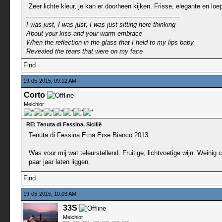
Zeer lichte kleur, je kan er doorheen kijken. Frisse, elegante en lo
I was just, I was just, I was just sitting here thinking
About your kiss and your warm embrace
When the reflection in the glass that I held to my lips baby
Revealed the tears that were on my face
Find
19-05-2015, 09:12 AM
Corto
Melchior
RE: Tenuta di Fessina, Sicilië
Tenuta di Fessina Etna Erse Bianco 2013.
Was voor mij wat teleurstellend. Fruitige, lichtvoetige wijn. Weinig
paar jaar laten liggen.
Find
19-05-2015, 10:03 AM
33S
Melchior