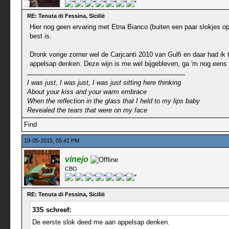
RE: Tenuta di Fessina, Sicilië
Hier nog geen ervaring met Etna Bianco (buiten een paar slokjes op 
best is.
Dronk vorige zomer wel de Carjcanti 2010 van Gulfi en daar had ik 
appelsap denken. Deze wijn is me wel bijgebleven, ga 'm nog eens 
I was just, I was just, I was just sitting here thinking
About your kiss and your warm embrace
When the reflection in the glass that I held to my lips baby
Revealed the tears that were on my face
Find
19-05-2015, 05:41 PM
vinejo
CBO
RE: Tenuta di Fessina, Sicilië
33S schreef:
De eerste slok deed me aan appelsap denken.