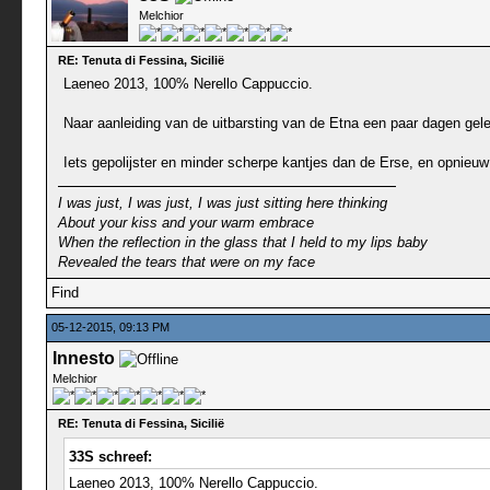
Melchior
RE: Tenuta di Fessina, Sicilië
Laeneo 2013, 100% Nerello Cappuccio.
Naar aanleiding van de uitbarsting van de Etna een paar dagen gele
Iets gepolijster en minder scherpe kantjes dan de Erse, en opnieuw e
I was just, I was just, I was just sitting here thinking
About your kiss and your warm embrace
When the reflection in the glass that I held to my lips baby
Revealed the tears that were on my face
Find
05-12-2015, 09:13 PM
Innesto
Melchior
RE: Tenuta di Fessina, Sicilië
33S schreef:
Laeneo 2013, 100% Nerello Cappuccio.