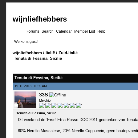
wijnliefhebbers
Forums
Search
Calendar
Member List
Help
Welkom, gast!
wijnliefhebbers
/
Italië
/
Zuid-Italië
Tenuta di Fessina, Sicilië
0 stemmen - gemiddelde waardering is 0
1
2
3
4
5
Tenuta di Fessina, Sicilië
19-11-2013, 11:59 AM
33S
Melchior
Tenuta di Fessina, Sicilië
Dit weekend de 'Erse' Etna Rosso DOC 2011 gedronken van Tenuta
80% Nerello Mascalese, 20% Nerello Cappuccio, geen houtopvoedi