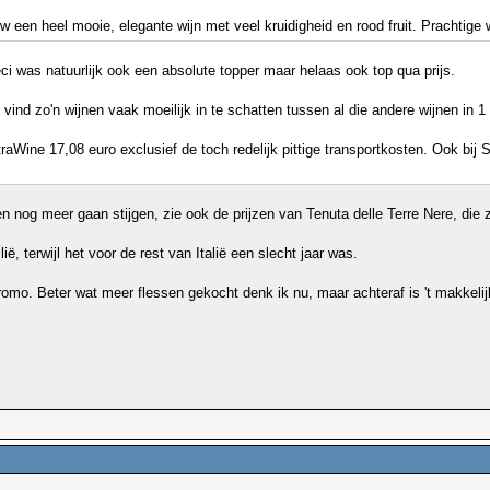
 een heel mooie, elegante wijn met veel kruidigheid en rood fruit. Prachtige w
ci was natuurlijk ook een absolute topper maar helaas ook top qua prijs.
 vind zo'n wijnen vaak moeilijk in te schatten tussen al die andere wijnen in 1
aWine 17,08 euro exclusief de toch redelijk pittige transportkosten. Ook bij S
n nog meer gaan stijgen, zie ook de prijzen van Tenuta delle Terre Nere, die z
ë, terwijl het voor de rest van Italië een slecht jaar was.
 promo. Beter wat meer flessen gekocht denk ik nu, maar achteraf is 't makkel