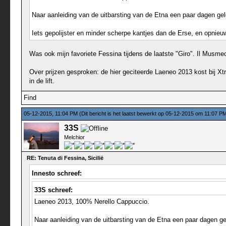
Naar aanleiding van de uitbarsting van de Etna een paar dagen gel
Iets gepolijster en minder scherpe kantjes dan de Erse, en opnieuw 
Was ook mijn favoriete Fessina tijdens de laatste "Giro". Il Musmec
Over prijzen gesproken: de hier geciteerde Laeneo 2013 kost bij Xtr
in de lift.
Find
05-12-2015, 11:04 PM
(Dit bericht is het laatst bewerkt op 05-12-2015 om 11:07 P
33S
Melchior
RE: Tenuta di Fessina, Sicilië
Innesto schreef:
33S schreef:
Laeneo 2013, 100% Nerello Cappuccio.
Naar aanleiding van de uitbarsting van de Etna een paar dagen ge