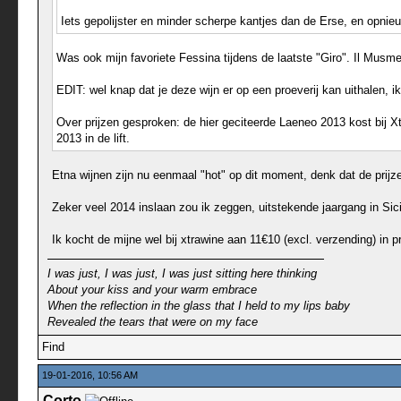
Iets gepolijster en minder scherpe kantjes dan de Erse, en opnieuw
Was ook mijn favoriete Fessina tijdens de laatste "Giro". Il Musme
EDIT: wel knap dat je deze wijn er op een proeverij kan uithalen, ik
Over prijzen gesproken: de hier geciteerde Laeneo 2013 kost bij Xtr
2013 in de lift.
Etna wijnen zijn nu eenmaal "hot" op dit moment, denk dat de prijze
Zeker veel 2014 inslaan zou ik zeggen, uitstekende jaargang in Sicili
Ik kocht de mijne wel bij xtrawine aan 11€10 (excl. verzending) in
I was just, I was just, I was just sitting here thinking
About your kiss and your warm embrace
When the reflection in the glass that I held to my lips baby
Revealed the tears that were on my face
Find
19-01-2016, 10:56 AM
Corto