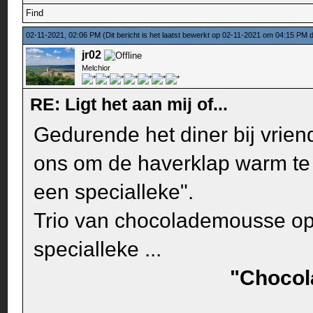
Find
02-11-2021, 02:06 PM
(Dit bericht is het laatst bewerkt op 02-11-2021 om 04:15 PM
jr02
Melchior
RE: Ligt het aan mij of...
Gedurende het diner bij vrien
ons om de haverklap warm te 
een specialleke".
Trio van chocolademousse op
specialleke ...
"Chocola