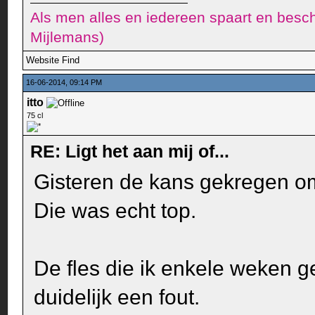
Als men alles en iedereen spaart en besch
Mijlemans)
Website
Find
16-06-2014, 09:14 PM
itto
75 cl
RE: Ligt het aan mij of...
Gisteren de kans gekregen o
Die was echt top.
De fles die ik enkele weken 
duidelijk een fout.