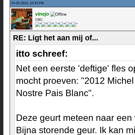
24-05-2014, 10:43 PM
vinejo
CBO
RE: Ligt het aan mij of...
itto schreef:
Net een eerste 'deftige' fles
mocht proeven: "2012 Michel
Nostre Pais Blanc".
Deze geurt meteen naar een w
Bijna storende geur. Ik kan m