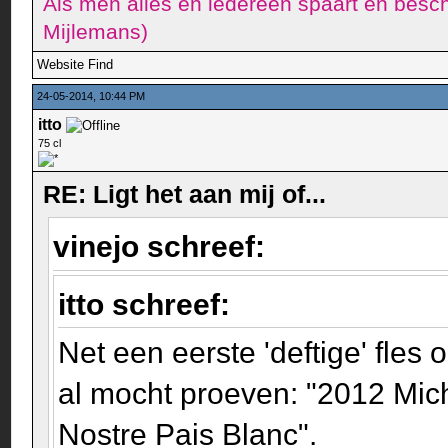
Als men alles en iedereen spaart en besch
Mijlemans)
Website
Find
24-05-2014, 10:44 PM
itto
75 cl
RE: Ligt het aan mij of...
vinejo schreef:
itto schreef:
Net een eerste 'deftige' fle
al mocht proeven: "2012 Mic
Nostre Pais Blanc".