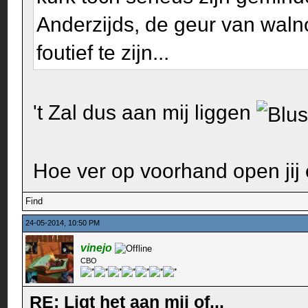
Anderzijds, de geur van walnot
foutief te zijn...
't Zal dus aan mij liggen
Hoe ver op voorhand open jij 
Find
24-05-2014, 10:50 PM
vinejo
CBO
RE: Ligt het aan mij of...