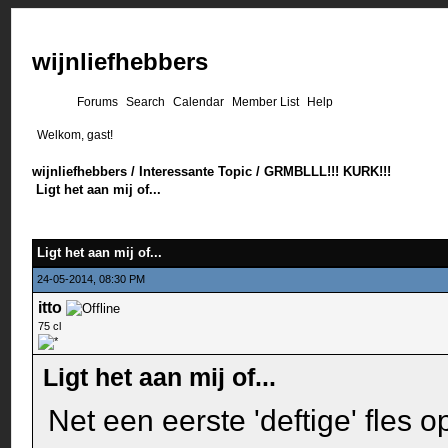
wijnliefhebbers
Forums
Search
Calendar
Member List
Help
Welkom, gast!
wijnliefhebbers
/
Interessante Topic
/
GRMBLLL!!! KURK!!!
Ligt het aan mij of...
Ligt het aan mij of...
24-05-2014, 08:30 PM
itto
75 cl
Ligt het aan mij of...
Net een eerste 'deftige' fles