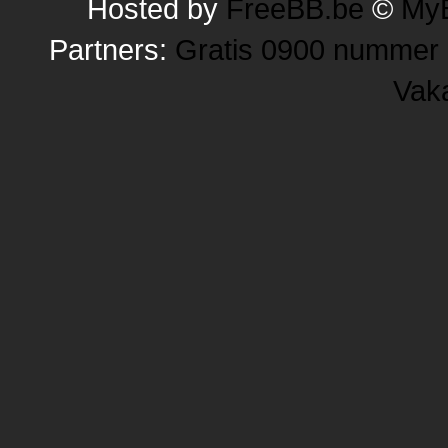
Hosted by
FreeBB.be
©
MyB
Partners:
Gratis 0900 nummer
Vak