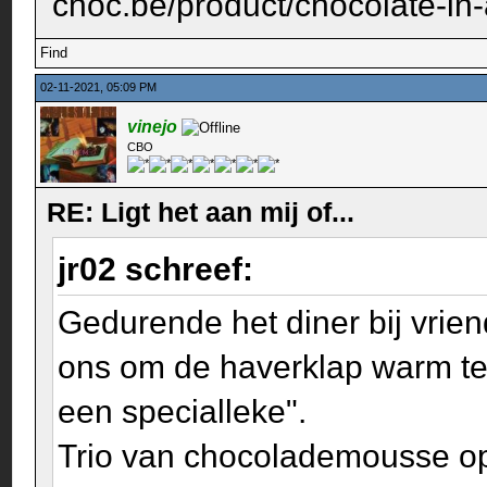
choc.be/product/chocolate-in-a
Find
02-11-2021, 05:09 PM
vinejo
CBO
RE: Ligt het aan mij of...
jr02 schreef:
Gedurende het diner bij vrien
ons om de haverklap warm te
een specialleke".
Trio van chocolademousse op