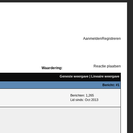
Aanmelden
Registreren
Reactie plaatsen
Waardering:
Geneste weergave
|
Lineaire weergave
Bericht:
#1
Berichten: 1,265
Lid sinds: Oct 2013