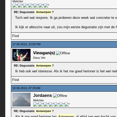
Melchior
RE: Degustatie
Antwerpen
?
Toch wel wat respons. Ik ga proberen deze week wat concreter te w
Ik kijk er alleszins naar uit, zou mijn eerste degustatie zijn met de
Find
17-06-2014, 12:00 PM
Vinogan(s)
Deus Vini
RE: Degustatie
Antwerpen
?
Ik heb ook wel interesse. Als ik het me goed herinner is het wel niet 
Find
18-06-2014, 07:29 AM
Jordaens
Melchior
RE: Degustatie
Antwerpen
?
Als ik me goed herinner lag
Antwerpen
al altijd aan een bocht van 