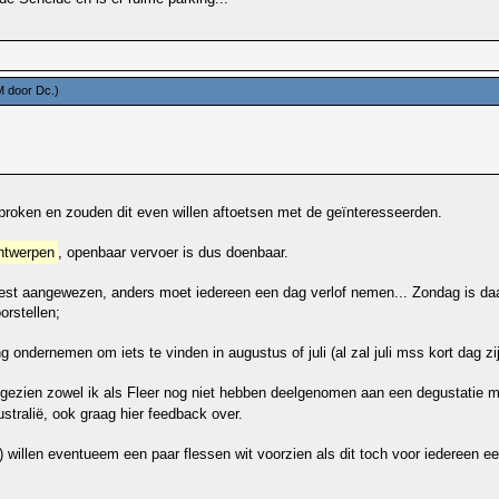
PM door
Dc
.)
roken en zouden dit even willen aftoetsen met de geïnteresseerden.
ntwerpen
, openbaar vervoer is dus doenbaar.
t aangewezen, anders moet iedereen een dag verlof nemen... Zondag is daar
orstellen;
 ondernemen om iets te vinden in augustus of juli (al zal juli mss kort dag zi
ngezien zowel ik als Fleer nog niet hebben deelgenomen aan een degustatie 
stralië, ook graag hier feedback over.
k) willen eventueem een paar flessen wit voorzien als dit toch voor iedereen 