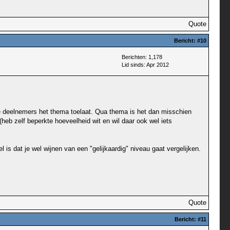
Quote
Bericht:
#10
Berichten: 1,178
Lid sinds: Apr 2012
re deelnemers het thema toelaat. Qua thema is het dan misschien
heb zelf beperkte hoeveelheid wit en wil daar ook wel iets
eel is dat je wel wijnen van een "gelijkaardig" niveau gaat vergelijken.
Quote
Bericht:
#11