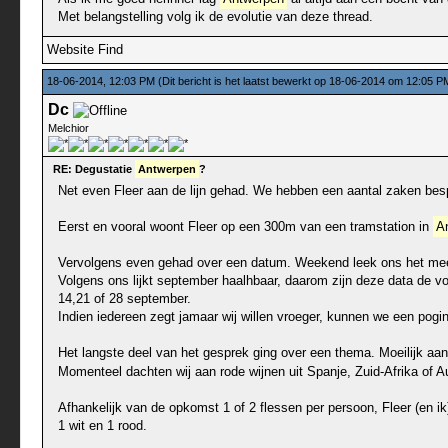
Met belangstelling volg ik de evolutie van deze thread.
Website
Find
18-06-2014, 12:03 PM
(Dit bericht is het laatst bewerkt op 18-06-2014 om 12:05 
Dc
Melchior
RE: Degustatie
Antwerpen
?
Net even Fleer aan de lijn gehad. We hebben een aantal zaken besp
Eerst en vooral woont Fleer op een 300m van een tramstation in
A
Vervolgens even gehad over een datum. Weekend leek ons het mees
Volgens ons lijkt september haalhbaar, daarom zijn deze data de vo
14,21 of 28 september.
Indien iedereen zegt jamaar wij willen vroeger, kunnen we een poging
Het langste deel van het gesprek ging over een thema. Moeilijk aa
Momenteel dachten wij aan rode wijnen uit Spanje, Zuid-Afrika of Au
Afhankelijk van de opkomst 1 of 2 flessen per persoon, Fleer (en i
1 wit en 1 rood.