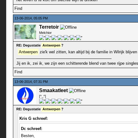
Find
13-06-2014, 05:05 PM
Terretoir
Melchior
RE: Degustatie
Antwerpen
?
Antwerpen
zie'k wel zitten, kan altijd bij de familie in Wilrijk blijve
Jij en ik, zei ik, we zijn een schitterende blend van twee rijpe singles.
Find
13-06-2014, 07:31 PM
Smaakatleet
[^_^]
RE: Degustatie
Antwerpen
?
Kris G schreef:
Dc schreef:
Besten,