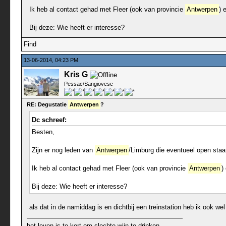
Ik heb al contact gehad met Fleer (ook van provincie
Antwerpen
) 
Bij deze: Wie heeft er interesse?
Find
13-06-2014, 04:23 PM
Kris G
Pessac/Sangiovese
RE: Degustatie
Antwerpen
?
Dc schreef:
Besten,
Zijn er nog leden van
Antwerpen
/Limburg die eventueel open staa
Ik heb al contact gehad met Fleer (ook van provincie
Antwerpen
)
Bij deze: Wie heeft er interesse?
als dat in de namiddag is en dichtbij een treinstation heb ik ook w
het leven is te kort om slechte wijn te drinken