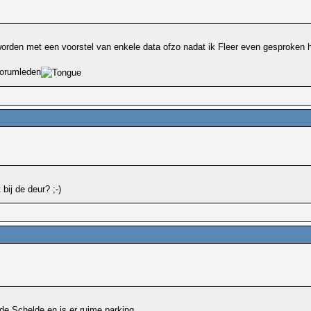
orden met een voorstel van enkele data ofzo nadat ik Fleer even gesproken 
 forumleden
bij de deur? ;-)
de Schelde en is er ruime parking...