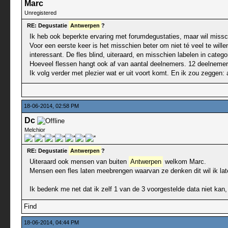
Marc
Unregistered
RE: Degustatie
Antwerpen
?
Ik heb ook beperkte ervaring met forumdegustaties, maar wil miss
Voor een eerste keer is het misschien beter om niet té veel te wille
interessant. De fles blind, uiteraard, en misschien labelen in categorie
Hoeveel flessen hangt ook af van aantal deelnemers. 12 deelnemers? 
Ik volg verder met plezier wat er uit voort komt. En ik zou zeggen:
18-06-2014, 02:58 PM
Dc
Melchior
RE: Degustatie
Antwerpen
?
Uiteraard ook mensen van buiten
Antwerpen
welkom Marc.
Mensen een fles laten meebrengen waarvan ze denken dit wil ik late
Ik bedenk me net dat ik zelf 1 van de 3 voorgestelde data niet kan
Find
18-06-2014, 04:44 PM