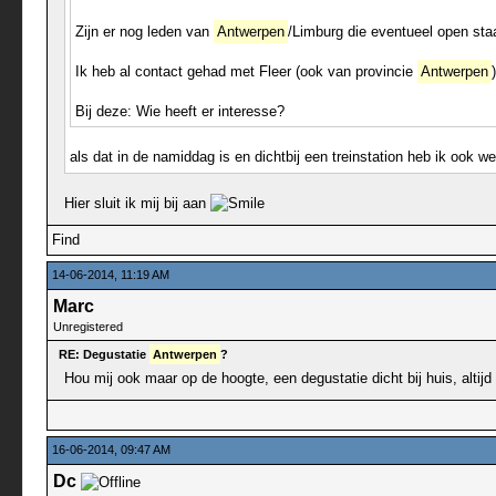
Zijn er nog leden van
Antwerpen
/Limburg die eventueel open sta
Ik heb al contact gehad met Fleer (ook van provincie
Antwerpen
Bij deze: Wie heeft er interesse?
als dat in de namiddag is en dichtbij een treinstation heb ik ook 
Hier sluit ik mij bij aan
Find
14-06-2014, 11:19 AM
Marc
Unregistered
RE: Degustatie
Antwerpen
?
Hou mij ook maar op de hoogte, een degustatie dicht bij huis, altijd 
16-06-2014, 09:47 AM
Dc