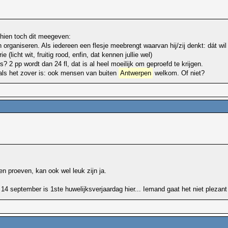
chien toch dit meegeven:
n organiseren. Als iedereen een flesje meebrengt waarvan hij/zij denkt: dát wi
 (licht wit, fruitig rood, enfin, dat kennen jullie wel)
2 pp wordt dan 24 fl, dat is al heel moeilijk om geproefd te krijgen.
 als het zover is: ook mensen van buiten
Antwerpen
welkom. Of niet?
n proeven, kan ook wel leuk zijn ja.
, 14 september is 1ste huwelijksverjaardag hier... Iemand gaat het niet pleza