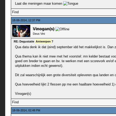
Laat die meningen maar komen
Find
18-06-2014, 12:37 PM
Vinogan(s)
Deus Vini
RE: Degustatie
Antwerpen
?
Qua data denk ik dat (eind) september idd het makkelijkst is. Dan 
Qua thema kan ik niet mee met het voorstel: mn kelder bestaat voo
goed om breder te gaan en bv. te werken met een scorevork en/of een
uitplukken indien echt gewenst).
Dit zal waarschijnlijk een grote diversiteit opleveren qua landen en dr
Qua hoeveelheid lijkt 2 flessen pp me een haalbare hoeveelheid 1)
Vinogan(s)
Find
18-06-2014, 02:48 PM