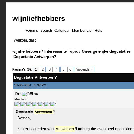
wijnliefhebbers
Forums
Search
Calendar
Member List
Help
Welkom, gast!
wijnliefhebbers
/
Interessante Topic
/
Onvergetelijke degustaties
Degustatie Antwerpen?
0 stemmen - gemiddelde waardering is 0
1
2
3
4
5
Pagina's (6):
1
2
3
4
5
6
Volgende »
Degustatie Antwerpen?
13-06-2014, 03:37 PM
Dc
Melchior
Degustatie
Antwerpen
?
Besten,
Zijn er nog leden van
Antwerpen
/Limburg die eventueel open staa