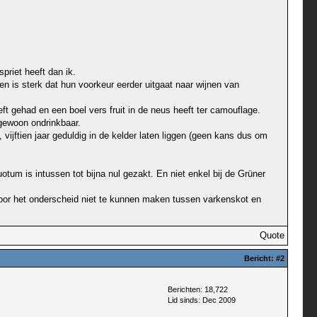
priet heeft dan ik.
en is sterk dat hun voorkeur eerder uitgaat naar wijnen van
ft gehad en een boel vers fruit in de neus heeft ter camouflage.
gewoon ondrinkbaar.
vijftien jaar geduldig in de kelder laten liggen (geen kans dus om
tum is intussen tot bijna nul gezakt. En niet enkel bij de Grüner
, door het onderscheid niet te kunnen maken tussen varkenskot en
Quote
Bericht:
#2
Berichten: 18,722
Lid sinds: Dec 2009