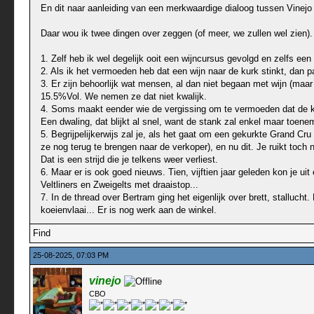
En dit naar aanleiding van een merkwaardige dialoog tussen Vinejo
Daar wou ik twee dingen over zeggen (of meer, we zullen wel zien).
1. Zelf heb ik wel degelijk ooit een wijncursus gevolgd en zelfs ee
2. Als ik het vermoeden heb dat een wijn naar de kurk stinkt, dan p
3. Er zijn behoorlijk wat mensen, al dan niet begaan met wijn (maar
15.5%Vol. We nemen ze dat niet kwalijk.
4. Soms maakt eender wie de vergissing om te vermoeden dat de kurks
Een dwaling, dat blijkt al snel, want de stank zal enkel maar toe
5. Begrijpelijkerwijs zal je, als het gaat om een gekurkte Grand Cru
ze nog terug te brengen naar de verkoper), en nu dit. Je ruikt toch
Dat is een strijd die je telkens weer verliest.
6. Maar er is ook goed nieuws. Tien, vijftien jaar geleden kon je u
Veltliners en Zweigelts met draaistop...
7. In de thread over Bertram ging het eigenlijk over brett, stalluc
koeienvlaai... Er is nog werk aan de winkel.
Find
25-08-2025, 07:03 PM
vinejo
CBO