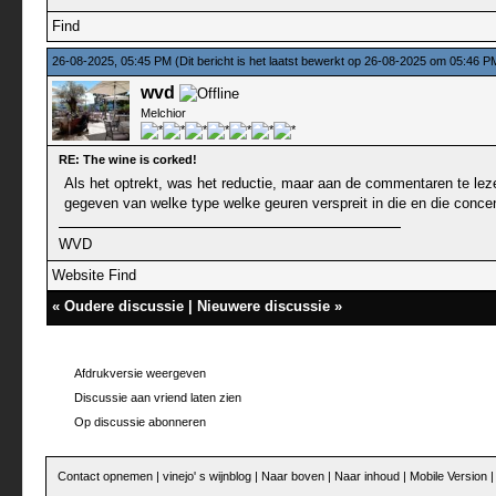
Find
26-08-2025, 05:45 PM
(Dit bericht is het laatst bewerkt op 26-08-2025 om 05:46 
wvd
Melchior
RE: The wine is corked!
Als het optrekt, was het reductie, maar aan de commentaren te lezen
gegeven van welke type welke geuren verspreit in die en die concent
WVD
Website
Find
«
Oudere discussie
|
Nieuwere discussie
»
Afdrukversie weergeven
Discussie aan vriend laten zien
Op discussie abonneren
Contact opnemen
|
vinejo' s wijnblog
|
Naar boven
|
Naar inhoud
|
Mobile Version