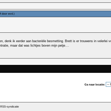
PM door
wvd
.)
, denk ik eerder aan bacteriële besmetting. Brett is er trouwens in velerlei
ratie, maar dat was lichtjes boven mijn petje....
Ga naar locatie:
|
RSS-syndicatie