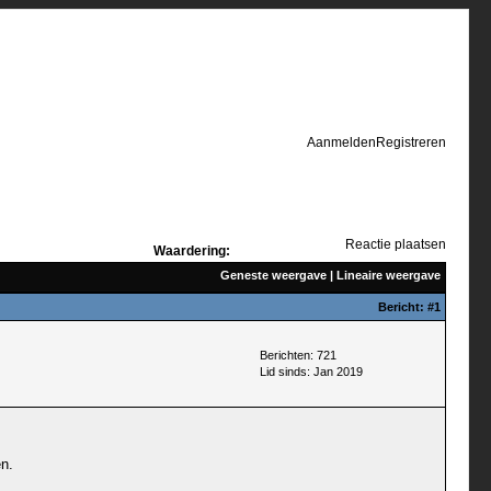
Aanmelden
Registreren
Reactie plaatsen
Waardering:
Geneste weergave
|
Lineaire weergave
Bericht:
#1
Berichten: 721
Lid sinds: Jan 2019
n.