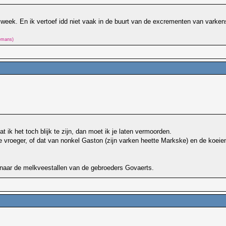
n week. En ik vertoef idd niet vaak in de buurt van de excrementen van varke
lemans)
 ik het toch blijk te zijn, dan moet ik je laten vermoorden.
vroeger, of dat van nonkel Gaston (zijn varken heette Markske) en de koeie
er naar de melkveestallen van de gebroeders Govaerts.