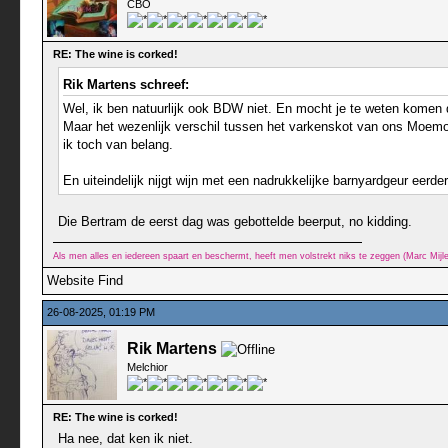
CBO
RE: The wine is corked!
Rik Martens schreef:
Wel, ik ben natuurlijk ook BDW niet. En mocht je te weten komen dat
Maar het wezenlijk verschil tussen het varkenskot van ons Moemoe
ik toch van belang.
En uiteindelijk nijgt wijn met een nadrukkelijke barnyardgeur eerd
Die Bertram de eerst dag was gebottelde beerput, no kidding.
Als men alles en iedereen spaart en beschermt, heeft men volstrekt niks te zeggen (Marc Mij
Website
Find
26-08-2025, 01:19 PM
Rik Martens
Melchior
RE: The wine is corked!
Ha nee, dat ken ik niet.