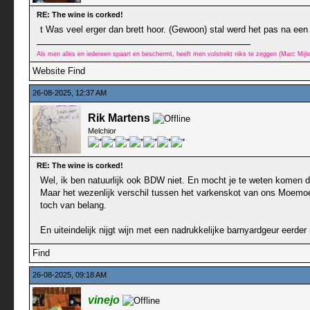
RE: The wine is corked!
t Was veel erger dan brett hoor. (Gewoon) stal werd het pas na ee
Als men alles en iedereen spaart en beschermt, heeft men volstrekt niks te zeggen (Marc Mij
Website
Find
26-08-2025, 12:37 AM
Rik Martens
Melchior
RE: The wine is corked!
Wel, ik ben natuurlijk ook BDW niet. En mocht je te weten komen dat
Maar het wezenlijk verschil tussen het varkenskot van ons Moemoe 
toch van belang.
En uiteindelijk nijgt wijn met een nadrukkelijke barnyardgeur eerd
Find
26-08-2025, 09:18 AM
vinejo