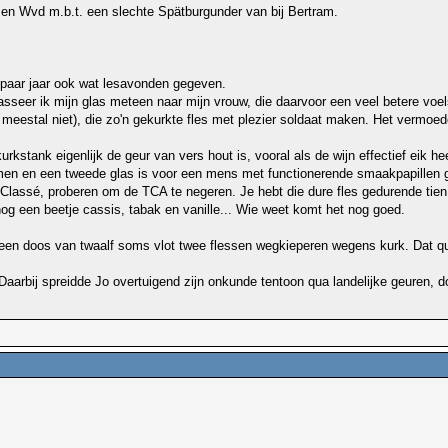
 en Wvd m.b.t. een slechte Spätburgunder van bij Bertram.
n paar jaar ook wat lesavonden gegeven.
asseer ik mijn glas meteen naar mijn vrouw, die daarvoor een veel betere voels
 meestal niet), die zo'n gekurkte fles met plezier soldaat maken. Het vermoed
tank eigenlijk de geur van vers hout is, vooral als de wijn effectief eik hee
nemen en een tweede glas is voor een mens met functionerende smaakpapillen 
 Classé, proberen om de TCA te negeren. Je hebt die dure fles gedurende tien, 
 nog een beetje cassis, tabak en vanille... Wie weet komt het nog goed.
it een doos van twaalf soms vlot twee flessen wegkieperen wegens kurk. Dat quo
ht. Daarbij spreidde Jo overtuigend zijn onkunde tentoon qua landelijke geuren