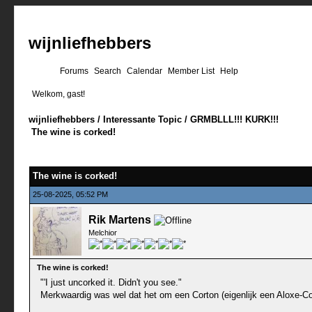
wijnliefhebbers
Forums
Search
Calendar
Member List
Help
Welkom, gast!
wijnliefhebbers
/
Interessante Topic
/
GRMBLLL!!! KURK!!!
The wine is corked!
0 stemmen - gemiddelde waardering is 0
1
2
3
4
5
The wine is corked!
25-08-2025, 05:52 PM
Rik Martens
Melchior
The wine is corked!
"'I just uncorked it. Didn't you see."
Merkwaardig was wel dat het om een Corton (eigenlijk een Aloxe-Cor