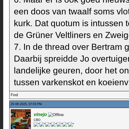
een doos van twaalf soms vl
kurk. Dat quotum is intussen to
de Grüner Veltliners en Zweige
7. In de thread over Bertram gi
Daarbij spreidde Jo overtuig
landelijke geuren, door het 
tussen varkenskot en koeienvl
Find
25-08-2025, 07:03 PM
vinejo
CBO