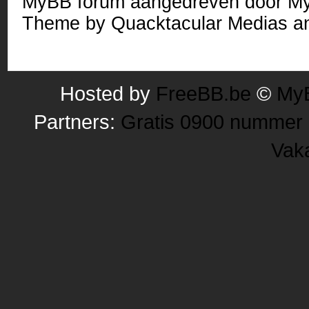
MyBB forum
aangedreven door
M
Theme by
Quacktacular Medias
an
Hosted by
FreeBB.be
©
MyB
Partners:
Gratis 0900 nummer
Vak