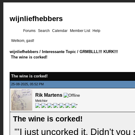
wijnliefhebbers
Forums
Search
Calendar
Member List
Help
Welkom, gast!
wijnliefhebbers
/
Interessante Topic
/
GRMBLLL!!! KURK!!!
The wine is corked!
The wine is corked!
25-08-2025, 05:52 PM
Rik Martens
Melchior
The wine is corked!
"'I just uncorked it. Didn't you