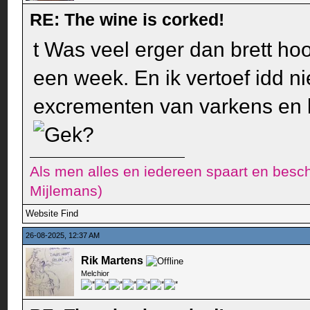
RE: The wine is corked!
t Was veel erger dan brett ho
een week. En ik vertoef idd ni
excrementen van varkens en k
Als men alles en iedereen spaart en besch
Mijlemans)
Website
Find
26-08-2025, 12:37 AM
Rik Martens
Melchior