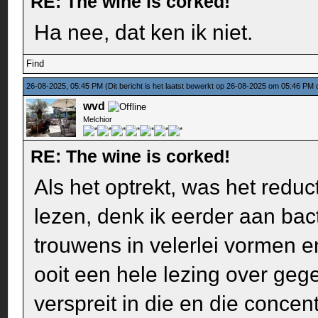
RE: The wine is corked!
Ha nee, dat ken ik niet.
Find
26-08-2025, 05:45 PM
(Dit bericht is het laatst bewerkt op 26-08-2025 om 05:46 PM
wvd
Melchior
RE: The wine is corked!
Als het optrekt, was het redu
lezen, denk ik eerder aan bact
trouwens in velerlei vormen 
ooit een hele lezing over ge
verspreit in die en die concen