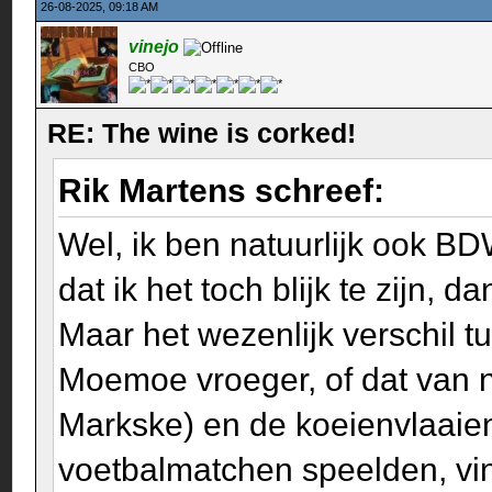
26-08-2025, 09:18 AM
vinejo
CBO
RE: The wine is corked!
Rik Martens schreef:
Wel, ik ben natuurlijk ook B
dat ik het toch blijk te zijn, 
Maar het wezenlijk verschil 
Moemoe vroeger, of dat van n
Markske) en de koeienvlaaien
voetbalmatchen speelden, vin