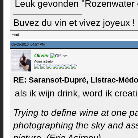
Leuk gevonden "Rozenwater e
Buvez du vin et vivez joyeux !
Find
05-05-2013, 04:57 PM
Olivier
Administrator
RE: Saransot-Dupré, Listrac-Méd
als ik wijn drink, word ik creat
Trying to define wine at one pa
photographing the sky and assu
picture. (Eric Asimov)