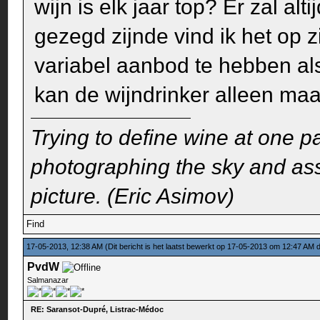
wijn is elk jaar top? Er zal al
gezegd zijnde vind ik het op 
variabel aanbod te hebben als
kan de wijndrinker alleen maa
Trying to define wine at one pa
photographing the sky and assu
picture. (Eric Asimov)
Find
17-05-2013, 12:38 AM
(Dit bericht is het laatst bewerkt op 17-05-2013 om 12:47 AM
PvdW
Salmanazar
RE: Saransot-Dupré, Listrac-Médoc