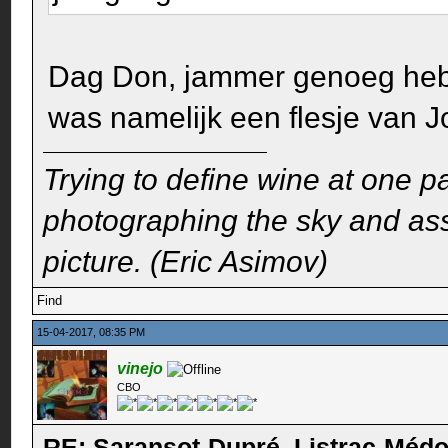
Dag Don, jammer genoeg heb i
was namelijk een flesje van 
Trying to define wine at one pa
photographing the sky and assu
picture. (Eric Asimov)
Find
15-04-2017, 08:35 PM
vinejo
CBO
RE: Saransot-Dupré, Listrac-Méd