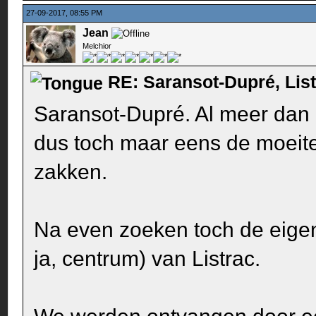
27-09-2017, 08:55 PM
Jean
Melchior
RE: Saransot-Dupré, Lis
Saransot-Dupré. Al meer dan 3
dus toch maar eens de moeite
zakken.
Na even zoeken toch de eige
ja, centrum) van Listrac.