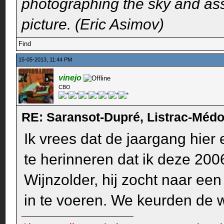
photographing the sky and assu
picture. (Eric Asimov)
Find
15-05-2013, 11:44 PM
vinejo
CBO
RE: Saransot-Dupré, Listrac-Méd
Ik vrees dat de jaargang hier 
te herinneren dat ik deze 2
Wijnzolder, hij zocht naar e
in te voeren. We keurden de wi