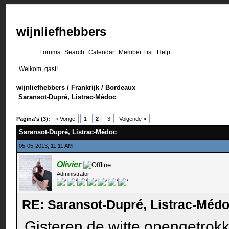
wijnliefhebbers
Forums
Search
Calendar
Member List
Help
Welkom, gast!
wijnliefhebbers
/
Frankrijk
/
Bordeaux
Saransot-Dupré, Listrac-Médoc
Pagina's (3):
« Vorige
1
2
3
Volgende »
Saransot-Dupré, Listrac-Médoc
05-05-2013, 11:11 AM
Olivier
Administrator
RE: Saransot-Dupré, Listrac-Méd
Gisteren de witte opengetrokk