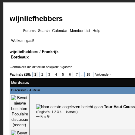
wijnliefhebbers
Forums
Search
Calendar
Member List
Help
Welkom, gast!
wijnliefhebbers
/
Frankrijk
Bordeaux
Gebruikers die dit forum bekijken: 8 gasten
Pagina's (18):
1
2
3
4
5
6
7
...
18
Volgende »
Bordeaux
Discussie
/
Auteur
Tour Haut Caus
0 stem - 0 van 5 gemiddeld
(Pagina's:
1
2
3
4
...
laatste
)
—
Kris G