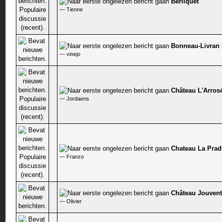
Berliquet
0 stem - 0 van 5 gemiddeld
—
Tienne
Bonneau-Livran
0 stem - 0 van 5 gemiddeld
—
vinejo
Château L'Arros
0 stem - 0 van 5 gemiddeld
—
Jordaens
Chateau La Prad
0 stem - 0 van 5 gemiddeld
—
Franzo
Château Jouvent
0 stem - 0 van 5 gemiddeld
—
Olivier