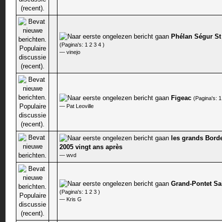
Phélan Ségur St
0 stem - 0 van 5 gemiddeld
(Pagina's:
1
2
3
4
)
—
vinejo
Figeac
(Pagina's:
1
0 stem - 0 van 5 gemiddeld
—
Pat Leoville
les grands Bord
0 stem - 0 van 5 gemiddeld
2005 vingt ans après
—
wvd
Grand-Pontet Sa
0 stem - 0 van 5 gemiddeld
(Pagina's:
1
2
3
)
—
Kris G