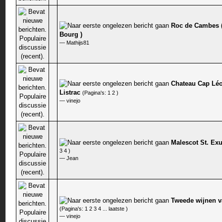
Roc de Cambes (
0 stem - 0 van 5 gemiddeld
Bourg )
—
Mathijs81
Chateau Cap Léo
0 stem - 0 van 5 gemiddeld
Listrac
(Pagina's:
1
2
)
—
vinejo
Malescot St. Ex
0 stem - 0 van 5 gemiddeld
3
4
)
—
Jean
Tweede wijnen 
0 stem - 0 van 5 gemiddeld
(Pagina's:
1
2
3
4
...
laatste
)
—
vinejo