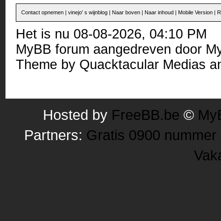
Contact opnemen
|
vinejo' s wijnblog
|
Naar boven
|
Naar inhoud
|
Mobile Version
|
R
Het is nu 08-08-2026, 04:10 PM
MyBB forum
aangedreven door
M
Theme by
Quacktacular Medias
an
Hosted by
FreeBB.be
©
MyB
Partners:
Gratis 0900 nummer
Vak