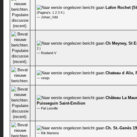
Lafon Rochet (S
0 stem - 0 van 5 gemiddeld
(Pagina's:
1
2
3
4
)
—
Johan_Vdd
Ch Meyney, St E
0 stem - 0 van 5 gemiddeld
2
)
—
Roeland V
Chateau d Alix,
0 stem - 0 van 5 gemiddeld
—
vinejo
Château La Mau
0 stem - 0 van 5 gemiddeld
Puisseguin Saint-Emilion
—
Pat Leoville
Ch. St.-Genès 1
0 stem - 0 van 5 gemiddeld
—
Rik Martens