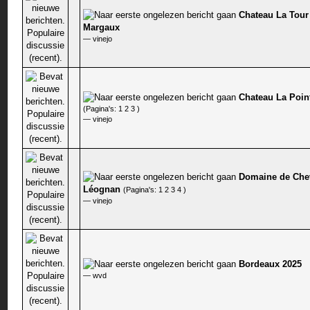
Chateau La Tour
0 stem - 0 van 5 gemiddeld
Margaux
—
vinejo
Chateau La Poin
0 stem - 0 van 5 gemiddeld
(Pagina's:
1
2
3
)
—
vinejo
Domaine de Chev
0 stem - 0 van 5 gemiddeld
Léognan
(Pagina's:
1
2
3
4
)
—
vinejo
Bordeaux 2025
0 stem - 0 van 5 gemiddeld
—
wvd