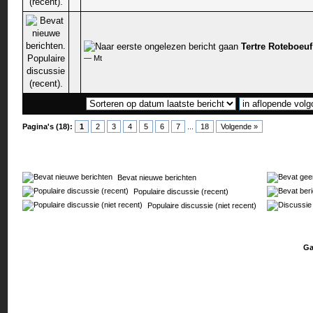
Tertre Roteboeuf
0 stem - 0 van 5 gemiddeld
—
Mt
Pagina's (18):
1
2
3
4
5
6
7
...
18
Volgende »
Bevat nieuwe berichten
Populaire discussie (recent)
Populaire discussie (niet recent)
Ga