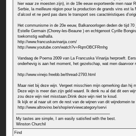
hier waar ze moesten zijn), in de 19e eeuw exporteerde men naar Ru
Serbie, la meilleure région pour la production de grands vins est l
d’alcool et ne perd pas dans le transport ses caractéristiques d’or
Het communisme in de 20e eeuw, Balkanoorlogen deden de tijd 70 jaa
Estelle Germain (Chorey-les-Beaune ) en echtgenoot Cyrille Bongir
toekomstig walhalla.
http://www.francuskavinarija.com/
http://www.youtube.com/watch?v=RqmOBCFRmhg
Vandaag de Poema 2009 van La Francuska Vinarija herproeft. Eerst
onderhevig is aan het moment, het gezelschap, wat men daarvoor re
http://www.vinejo.freebb.be/thread-2793.html
Maar niet bij deze wijn. Vergeet misschien mijn opmerking dan hij m
Deze wijn is meer dan zijn geld waard. Ik denk nu al dat dit een wi
zou deze wijn niet misstaan.Drink deze wijn niet te koud.
Ik kijk er al naar uit om de rest van de wijnen van dit wijndomei
http://www.altrovino.be/shop/en/viewcategory/servi
My tastes are simple, I am easily satisfied with the best.
Winston Churchil
Find