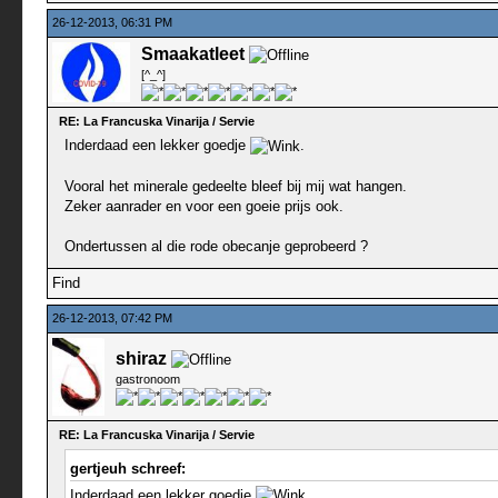
26-12-2013, 06:31 PM
Smaakatleet
[^_^]
RE: La Francuska Vinarija / Servie
Inderdaad een lekker goedje
.
Vooral het minerale gedeelte bleef bij mij wat hangen.
Zeker aanrader en voor een goeie prijs ook.
Ondertussen al die rode obecanje geprobeerd ?
Find
26-12-2013, 07:42 PM
shiraz
gastronoom
RE: La Francuska Vinarija / Servie
gertjeuh schreef:
Inderdaad een lekker goedje
.