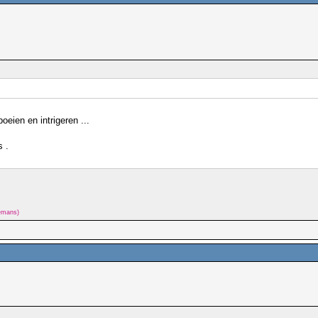
oeien en intrigeren ...
 .
lemans)