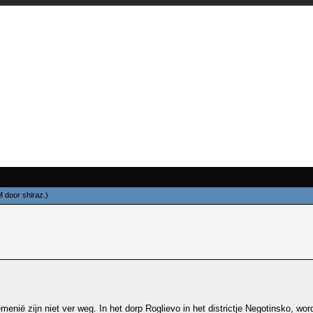
PM door
shiraz
.)
menië zijn niet ver weg. In het dorp Roglievo in het districtje Negotinsko, wo