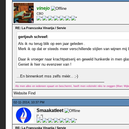
vinejo
CBO
RE: La Francuska Vinarija / Servie
gertjeuh schreef:
Als ik nu terug blik op een jaar geleden .
Merk ik op dat er steeds meer verschillende stijlen van wijnen mij b
Daar ik vroeger naar krachtpatserij en geweld hunkerde in men glas
Geniet ik hier nu evenzeer van !
...En binnenkort mss zelfs méér... ;-)
Als men alles en iedereen spaart en beschermt, heeft men volstrekt niks te zeggen (Marc Mij
Website
Find
02-11-2014, 10:37 PM
Smaakatleet
[^_^]
RE: La Francuska Vinarija / Servie