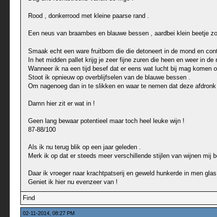
Rood , donkerrood met kleine paarse rand .
Een neus van braambes en blauwe bessen , aardbei klein beetje z
Smaak echt een ware fruitbom die die detoneert in de mond en conti
In het midden pallet krijg je zeer fijne zuren die heen en weer in de
Wanneer ik na een tijd besef dat er eens wat lucht bij mag komen om t
Stoot ik opnieuw op overblijfselen van de blauwe bessen .
Om nagenoeg dan in te slikken en waar te nemen dat deze afdronk opn
Damn hier zit er wat in !
Geen lang bewaar potentieel maar toch heel leuke wijn !
87-88/100
Als ik nu terug blik op een jaar geleden .
Merk ik op dat er steeds meer verschillende stijlen van wijnen mij bo
Daar ik vroeger naar krachtpatserij en geweld hunkerde in men glas
Geniet ik hier nu evenzeer van !
Find
02-11-2014, 08:27 PM