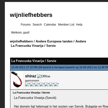
wijnliefhebbers
Forums
Search
Calendar
Member List
Help
Welkom, gast!
wijnliefhebbers
/
Andere Europese landen
/
Andere
La Francuska Vinarija / Servie
0 stemmen - gemiddelde waardering is 0
1
2
3
4
5
La Francuska Vinarija / Servie
15-09-2013, 07:10 PM
(Dit bericht is het laatst bewerkt op 16-09-2013 om 12:36 
shiraz
gastronoom
La Francuska Vinarija / Servie
La Francuska Vinarija (Servië)
Het domein ligt helemaal in het oosten van Servië, Bulgarije en Roe