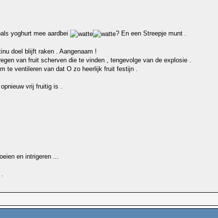
oals yoghurt mee aardbei
? En een Streepje munt .
nu doel blijft raken . Aangenaam !
 regen van fruit scherven die te vinden , tengevolge van de explosie .
e ventileren van dat O zo heerlijk fruit festijn .
ieuw vrij fruitig is .
eien en intrigeren ...
 .