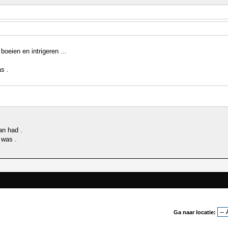
boeien en intrigeren ...
s .
an had .
 was .
Ga naar locatie: