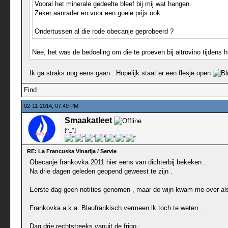
Vooral het minerale gedeelte bleef bij mij wat hangen.
Zeker aanrader en voor een goeie prijs ook.
Ondertussen al die rode obecanje geprobeerd ?
Nee, het was de bedoeling om die te proeven bij altrovino tijdens hu
Ik ga straks nog eens gaan . Hopelijk staat er een flesje open
Find
02-11-2014, 07:49 PM
Smaakatleet
[^_^]
RE: La Francuska Vinarija / Servie
Obecanje frankovka 2011 hier eens van dichterbij bekeken .
Na drie dagen geleden geopend geweest te zijn .
Eerste dag geen notities genomen , maar de wijn kwam me over als f
Frankovka a.k.a. Blaufränkisch vermeen ik toch te weten .
Dag drie rechtstreeks vanuit de frigo :