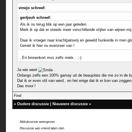
vinejo schreef:
gertjeuh schreef:
Als ik nu terug blik op een jaar geleden .
Merk ik op dat er steeds meer verschillende stijlen van wijnen mij 
Daar ik vroeger naar krachtpatserij en geweld hunkerde in men gla
Geniet ik hier nu evenzeer van !
...En binnenkort mss zelfs méér... ;-)
Ja wie weet
.
Onlangs zelfs een 100% gamay uit de beaujolais die me zo in de b
Dat ik er even stil van werd , en het enige dat ik er kon van zeggen
Das mooi !
Find
«
Oudere discussie
|
Nieuwere discussie
»
Afdrukversie weergeven
Discussie aan vriend laten zien