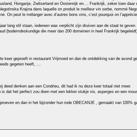
sland, Hongarije, Zwitserland en Oostenrijk en.... Frankrijk, zeker toen daar
a Negotinska Krajina dans laquelle on produit le meilleur vin serbe, nommé Neg
igine. On peut le mélanger avec d’autres bons vins, c’est pourquoi on l’appréc
r lang stil staan, iedereen was verplicht zijn druiven aan de staat te geven
aud (bodemdeskundige die meer dan 200 domeinen in heel Frankrijk begeleidt)
e keer geproeft in restaurant Vrijmoed en dan de ontdekking van de avond 
eds gegeten heeft, ....
ij deed denken aan een Condrieu, dit had ik nu deze keer totaal niet meer.
jn is dat het perfect zou doen met een lekker stukje vis, asperges en een mou
n te proeven en dan in het bijzonder hun rode OBECANJE , gemaakt van 100% 