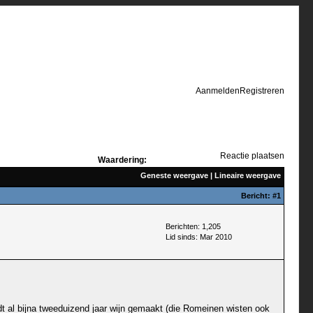
Aanmelden
Registreren
Reactie plaatsen
Waardering:
Geneste weergave
|
Lineaire weergave
Bericht:
#1
Berichten: 1,205
Lid sinds: Mar 2010
rdt al bijna tweeduizend jaar wijn gemaakt (die Romeinen wisten ook