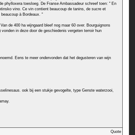
 de phylloxera toesloeg. De Franse Ambassadeur schreef toen: '' En
otinsko vino. Ce vin contient beaucoup de tanins, de sucre et
ie beaucoup à Bordeaux. "
. Van de 400 ha wijngaard bleef nog maar 60 over. Bourguignons
 vonden in deze door de geschiedenis vergeten terroir hun
genoemd. Eens te meer ondervonden dat het degusteren van wijn
sselinesaus. ook bij een stukje gevogelte, type Genste waterzooi,
gamay.
Quote