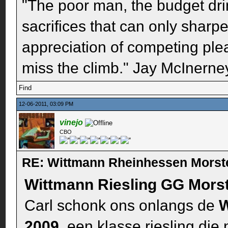
"The poor man, the budget dri
sacrifices that can only sharp
appreciation of competing pleas
miss the climb." Jay McInerney
Find
12-06-2011, 03:09 PM
vinejo
CBO
RE: Wittmann Rheinhessen Morst
Wittmann Riesling GG Mors
Carl schonk ons onlangs de
W
2009
, een klasse riesling die