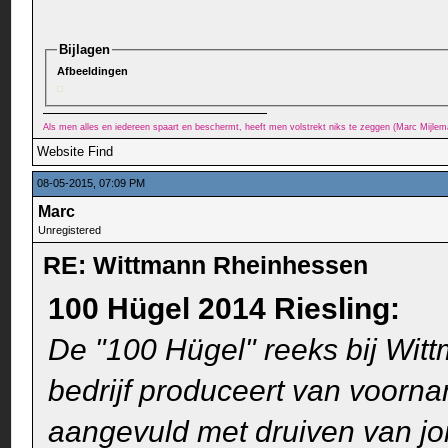
Bijlagen
Afbeeldingen
Als men alles en iedereen spaart en beschermt, heeft men volstrekt niks te zeggen (Marc Mijle
Website
Find
08-05-2015, 07:09 PM
Marc
Unregistered
RE: Wittmann Rheinhessen
100 Hügel 2014 Riesling:
De "100 Hügel" reeks bij Witt
bedrijf produceert van voorna
aangevuld met druiven van jo