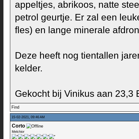
appeltjes, abrikoos, natte stee
petrol geurtje. Er zal een leuk
fles) en lange minerale afdron
Deze heeft nog tientallen jar
kelder.
Gekocht bij Vinikus aan 23,3 E
Find
15-02-2021, 09:46 AM
Corto
Melchior