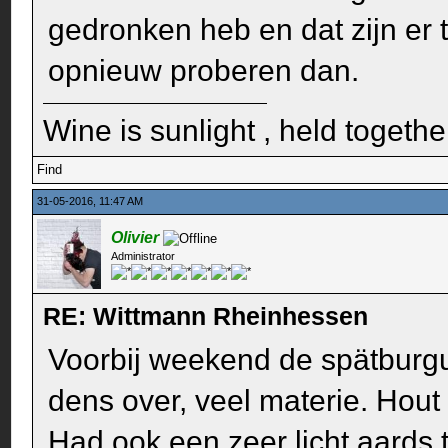
gedronken heb en dat zijn er 
opnieuw proberen dan.
Wine is sunlight , held togethe
Find
31-05-2016, 11:47 AM
Olivier
Administrator
RE: Wittmann Rheinhessen
Voorbij weekend de spätbur
dens over, veel materie. Hout 
Had ook een zeer licht aards 