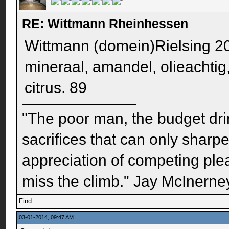
RE: Wittmann Rheinhessen
Wittmann (domein)Rielsing 2009
mineraal, amandel, olieachtig, h
citrus. 89
"The poor man, the budget dri
sacrifices that can only sharp
appreciation of competing pleas
miss the climb." Jay McInerney
Find
03-01-2014, 09:47 AM