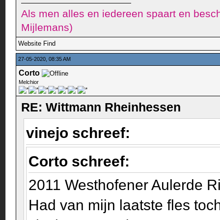
Als men alles en iedereen spaart en besch
Mijlemans)
Website
Find
27-05-2020, 08:35 AM
Corto
Melchior
RE: Wittmann Rheinhessen
vinejo schreef:
Corto schreef:
2011 Westhofener Aulerde R
Had van mijn laatste fles toc