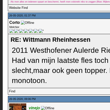
Als men alles en iedereen spaart en beschermt, heeft men volstrekt niks te zeggen (Marc Mijle
Website
Find
26-05-2020, 01:37 PM
Corto
Melchior
RE: Wittmann Rheinhessen
2011 Westhofener Aulerde R
Had van mijn laatste fles toc
slecht,maar ook geen topper. 
monotoon.
Find
26-05-2020, 09:06 PM
vinejo