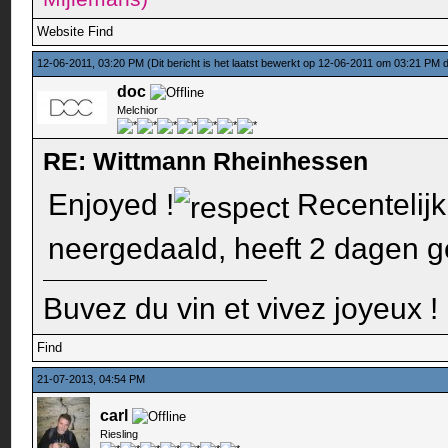
Website
Find
12-06-2011, 03:20 PM
(Dit bericht is het laatst bewerkt op 12-06-2011 om 03:21 PM
doc
Melchior
RE: Wittmann Rheinhessen
Enjoyed !
Recentelijk
neergedaald, heeft 2 dagen g
Buvez du vin et vivez joyeux !
Find
21-07-2013, 04:54 PM
carl
Riesling