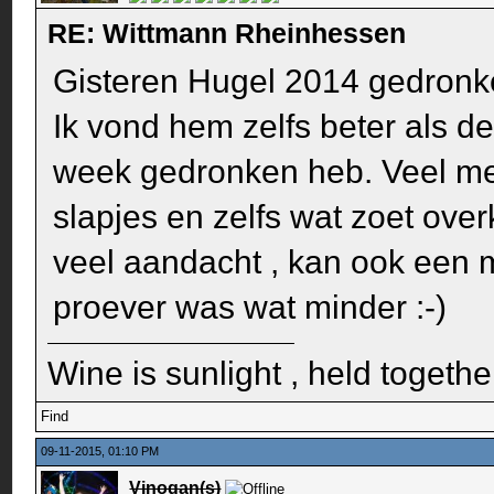
RE: Wittmann Rheinhessen
Gisteren Hugel 2014 gedronken
Ik vond hem zelfs beter als de
week gedronken heb. Veel me
slapjes en zelfs wat zoet ove
veel aandacht , kan ook een mi
proever was wat minder :-)
Wine is sunlight , held togethe
Find
09-11-2015, 01:10 PM
Vinogan(s)