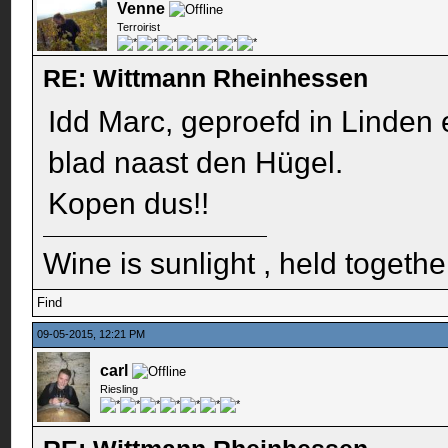
Venne
Terroirist
RE: Wittmann Rheinhessen
Idd Marc, geproefd in Linden 
blad naast den Hügel.
Kopen dus!!
Wine is sunlight , held togethe
Find
09-05-2015, 12:21 PM
carl
Riesling