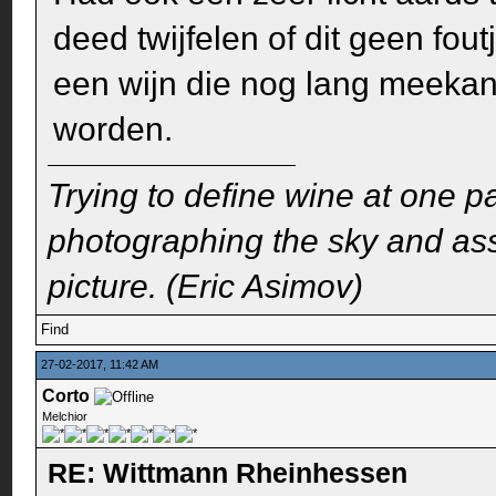
deed twijfelen of dit geen fou
een wijn die nog lang meekan 
worden.
Trying to define wine at one pa
photographing the sky and assu
picture. (Eric Asimov)
Find
27-02-2017, 11:42 AM
Corto
Melchior
RE: Wittmann Rheinhessen