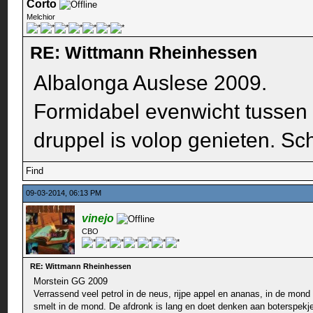
Corto
Melchior
RE: Wittmann Rheinhessen
Albalonga Auslese 2009.
Formidabel evenwicht tussen tr
druppel is volop genieten. Sch
Find
09-03-2014, 06:13 PM
vinejo
CBO
RE: Wittmann Rheinhessen
Morstein GG 2009
Verrassend veel petrol in de neus, rijpe appel en ananas, in de mond 
smelt in de mond. De afdronk is lang en doet denken aan boterspekj