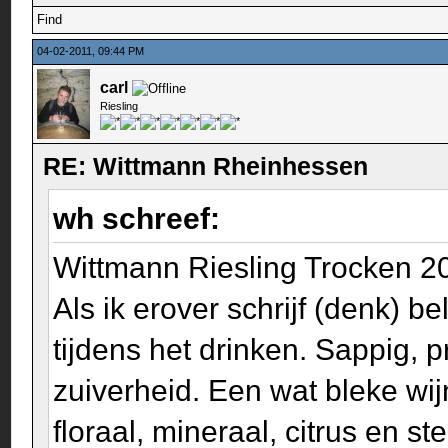
Find
04-02-2011, 09:44 PM
carl
Riesling
RE: Wittmann Rheinhessen
wh schreef:
Wittmann Riesling Trocken 2
Als ik erover schrijf (denk) be
tijdens het drinken. Sappig, 
zuiverheid. Een wat bleke wij
floraal, mineraal, citrus en ste