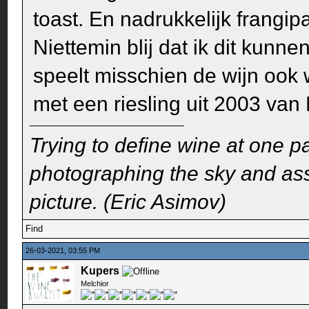
toast. En nadrukkelijk frangip
Niettemin blij dat ik dit kun
speelt misschien de wijn ook w
met een riesling uit 2003 van 
Trying to define wine at one pa
photographing the sky and assu
picture. (Eric Asimov)
Find
26-03-2021, 03:55 PM
Kupers
Melchior