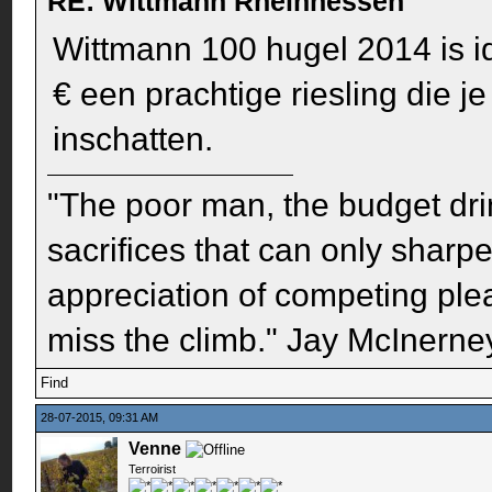
RE: Wittmann Rheinhessen
Wittmann 100 hugel 2014 is i
€ een prachtige riesling die 
inschatten.
"The poor man, the budget dri
sacrifices that can only sharp
appreciation of competing pleas
miss the climb." Jay McInerney
Find
28-07-2015, 09:31 AM
Venne
Terroirist