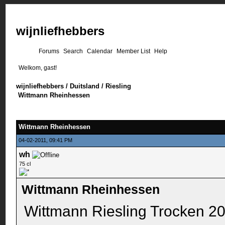
wijnliefhebbers
Forums
Search
Calendar
Member List
Help
Welkom, gast!
wijnliefhebbers
/
Duitsland
/
Riesling
Wittmann Rheinhessen
Wittmann Rheinhessen
04-02-2011, 09:41 PM
wh
75 cl
Wittmann Rheinhessen
Wittmann Riesling Trocken 2