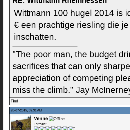
RE: Wittmann Rheinhessen
Wittmann 100 hugel 2014 is i
€ een prachtige riesling die 
inschatten.
"The poor man, the budget dri
sacrifices that can only sharp
appreciation of competing pleas
miss the climb." Jay McInerney
Find
28-07-2015, 09:31 AM
Venne
Terroirist