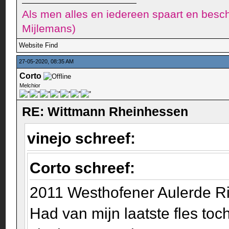
Als men alles en iedereen spaart en besch
Mijlemans)
Website
Find
27-05-2020, 08:35 AM
Corto
Melchior
RE: Wittmann Rheinhessen
vinejo schreef:
Corto schreef:
2011 Westhofener Aulerde R
Had van mijn laatste fles toc