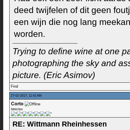
deed twijfelen of dit geen fou
een wijn die nog lang meekan 
worden.
Trying to define wine at one pa
photographing the sky and assu
picture. (Eric Asimov)
Find
27-02-2017, 11:42 AM
Corto
Melchior
RE: Wittmann Rheinhessen