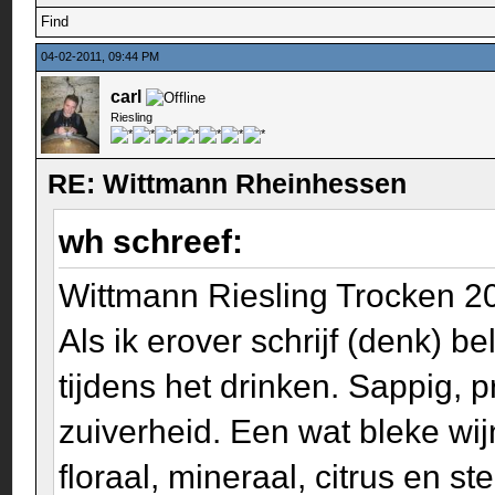
Find
04-02-2011, 09:44 PM
carl
Riesling
RE: Wittmann Rheinhessen
wh schreef:
Wittmann Riesling Trocken 2
Als ik erover schrijf (denk) be
tijdens het drinken. Sappig, 
zuiverheid. Een wat bleke wij
floraal, mineraal, citrus en ste