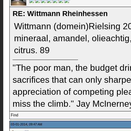
RE: Wittmann Rheinhessen
Wittmann (domein)Rielsing 2009
mineraal, amandel, olieachtig, h
citrus. 89
"The poor man, the budget dri
sacrifices that can only sharp
appreciation of competing pleas
miss the climb." Jay McInerney
Find
03-01-2014, 09:47 AM