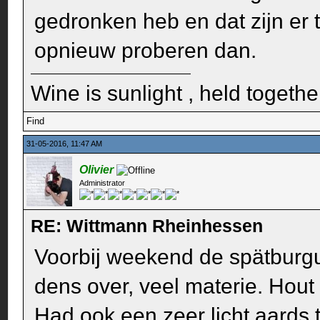
gedronken heb en dat zijn er 
opnieuw proberen dan.
Wine is sunlight , held togethe
Find
31-05-2016, 11:47 AM
Olivier
Administrator
RE: Wittmann Rheinhessen
Voorbij weekend de spätbur
dens over, veel materie. Hout 
Had ook een zeer licht aards 