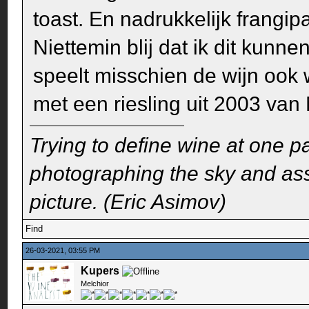
toast. En nadrukkelijk frangip
Niettemin blij dat ik dit kun
speelt misschien de wijn ook w
met een riesling uit 2003 van 
Trying to define wine at one pa
photographing the sky and assu
picture. (Eric Asimov)
Find
26-03-2021, 03:55 PM
Kupers
Melchior