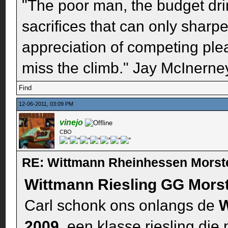
"The poor man, the budget dri
sacrifices that can only sharp
appreciation of competing pleas
miss the climb." Jay McInerney
Find
12-06-2011, 03:09 PM
vinejo
CBO
RE: Wittmann Rheinhessen Morst
Wittmann Riesling GG Mors
Carl schonk ons onlangs de
W
2009
, een klasse riesling die