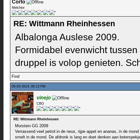
Corto
Melchior
RE: Wittmann Rheinhessen
Albalonga Auslese 2009.
Formidabel evenwicht tussen tr
druppel is volop genieten. Sch
Find
09-03-2014, 06:13 PM
vinejo
CBO
RE: Wittmann Rheinhessen
Morstein GG 2009
Verrassend veel petrol in de neus, rijpe appel en ananas, in de mond 
smelt in de mond. De afdronk is lang en doet denken aan boterspekj