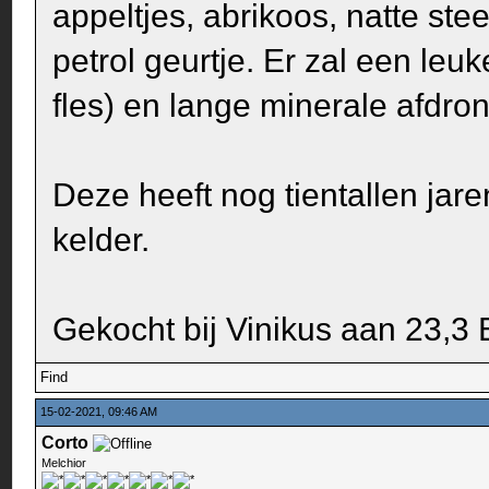
appeltjes, abrikoos, natte stee
petrol geurtje. Er zal een leuk
fles) en lange minerale afdron
Deze heeft nog tientallen jar
kelder.
Gekocht bij Vinikus aan 23,3 E
Find
15-02-2021, 09:46 AM
Corto
Melchior