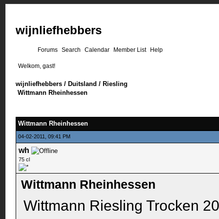
wijnliefhebbers
Forums
Search
Calendar
Member List
Help
Welkom, gast!
wijnliefhebbers
/
Duitsland
/
Riesling
Wittmann Rheinhessen
Wittmann Rheinhessen
04-02-2011, 09:41 PM
wh
75 cl
Wittmann Rheinhessen
Wittmann Riesling Trocken 2