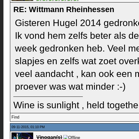
RE: Wittmann Rheinhessen
Gisteren Hugel 2014 gedronken
Ik vond hem zelfs beter als de
week gedronken heb. Veel me
slapjes en zelfs wat zoet ove
veel aandacht , kan ook een mi
proever was wat minder :-)
Wine is sunlight , held togethe
Find
09-11-2015, 01:10 PM
Vinogan(s)