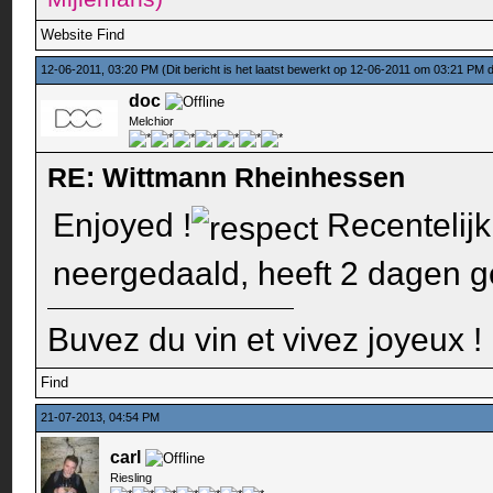
Website
Find
12-06-2011, 03:20 PM
(Dit bericht is het laatst bewerkt op 12-06-2011 om 03:21 PM
doc
Melchior
RE: Wittmann Rheinhessen
Enjoyed !
Recentelijk
neergedaald, heeft 2 dagen g
Buvez du vin et vivez joyeux !
Find
21-07-2013, 04:54 PM
carl
Riesling