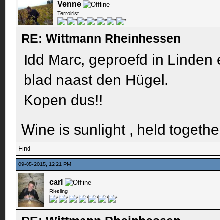
Venne
Terroirist
RE: Wittmann Rheinhessen
Idd Marc, geproefd in Linden 
blad naast den Hügel.
Kopen dus!!
Wine is sunlight , held togethe
Find
09-05-2015, 12:21 PM
carl
Riesling