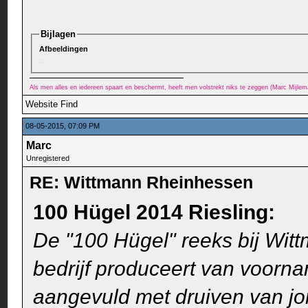
Bijlagen
Afbeeldingen
Als men alles en iedereen spaart en beschermt, heeft men volstrekt niks te zeggen (Marc Mijle
Website
Find
08-05-2015, 07:09 PM
Marc
Unregistered
RE: Wittmann Rheinhessen
100 Hügel 2014 Riesling:
De "100 Hügel" reeks bij Witt
bedrijf produceert van voorna
aangevuld met druiven van jo