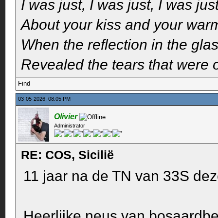
I was just, I was just, I was jus
About your kiss and your wa
When the reflection in the glas
Revealed the tears that were 
Find
03-05-2026, 08:05 PM
Olivier
Administrator
RE: COS, Sicilië
11 jaar na de TN van 33S dez
Heerlijke neus van bosaardbei