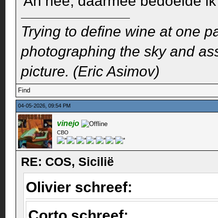
Ah nee, daarmee bedoelde ik
Trying to define wine at one pa
photographing the sky and assu
picture. (Eric Asimov)
Find
04-05-2026, 09:54 PM
vinejo
CBO
RE: COS, Sicilië
Olivier schreef:
Corto schreef: