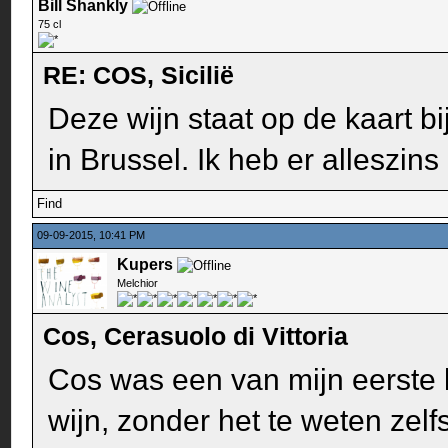
Bill Shankly
75 cl
RE: COS, Sicilië
Deze wijn staat op de kaart bij
in Brussel. Ik heb er alleszin
Find
09-09-2015, 10:41 PM
Kupers
Melchior
Cos, Cerasuolo di Vittoria
Cos was een van mijn eerste 
wijn, zonder het te weten zelfs