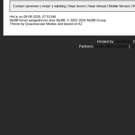
Contact opnemen
|
vinejo' s wijnblog
|
Naar boven
|
Naar inhoud
|
Mobile Version
|
R
Het is nu 09-08-2026, 07:53 AM
MyBB forum
aangedreven door
MyBB
, © 2002-2026
MyBB Group
.
Theme by
Quacktacular Medias
and based on
K2
Hosted by
FreeBB.be
Partners:
Gratis 0900 nummer
|
GS