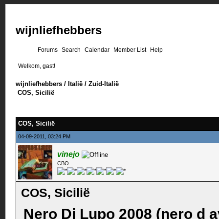
wijnliefhebbers
Forums
Search
Calendar
Member List
Help
Welkom, gast!
wijnliefhebbers
/
Italië
/
Zuid-Italië
COS, Sicilië
COS, Sicilië
04-09-2011, 03:24 PM
vinejo
CBO
COS, Sicilië
Nero Di Lupo 2008 (nero d a