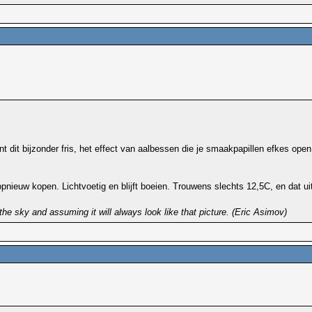
nt dit bijzonder fris, het effect van aalbessen die je smaakpapillen efkes ope
opnieuw kopen. Lichtvoetig en blijft boeien. Trouwens slechts 12,5C, en dat uit 
the sky and assuming it will always look like that picture. (Eric Asimov)