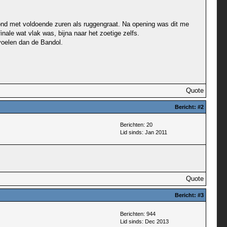
 mond met voldoende zuren als ruggengraat. Na opening was dit me
inale wat vlak was, bijna naar het zoetige zelfs.
nvoelen dan de Bandol.
Quote
Bericht:
#2
Berichten: 20
Lid sinds: Jan 2011
Quote
Bericht:
#3
Berichten: 944
Lid sinds: Dec 2013