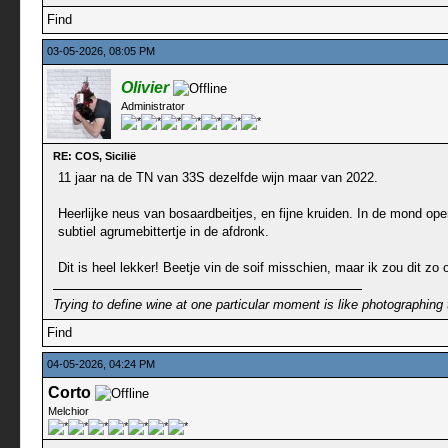
Find
03-05-2026, 08:05 PM
Olivier
Administrator
RE: COS, Sicilië
11 jaar na de TN van 33S dezelfde wijn maar van 2022.
Heerlijke neus van bosaardbeitjes, en fijne kruiden. In de mond ope
subtiel agrumebittertje in de afdronk.
Dit is heel lekker! Beetje vin de soif misschien, maar ik zou dit zo 
Trying to define wine at one particular moment is like photographing 
Find
04-05-2026, 04:24 PM
Corto
Melchior