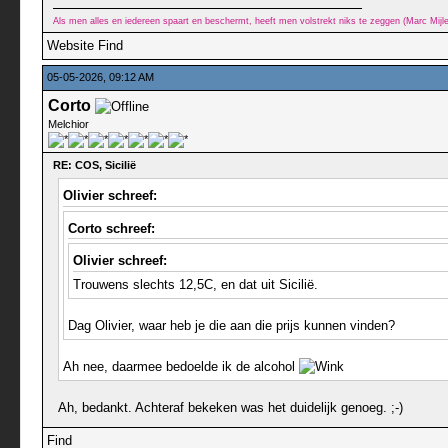
Als men alles en iedereen spaart en beschermt, heeft men volstrekt niks te zeggen (Marc Mij
Website
Find
05-05-2026, 09:12 AM
Corto
Melchior
RE: COS, Sicilië
Olivier schreef:
Corto schreef:
Olivier schreef:
Trouwens slechts 12,5C, en dat uit Sicilië.
Dag Olivier, waar heb je die aan die prijs kunnen vinden?
Ah nee, daarmee bedoelde ik de alcohol
Ah, bedankt. Achteraf bekeken was het duidelijk genoeg. ;-)
Find