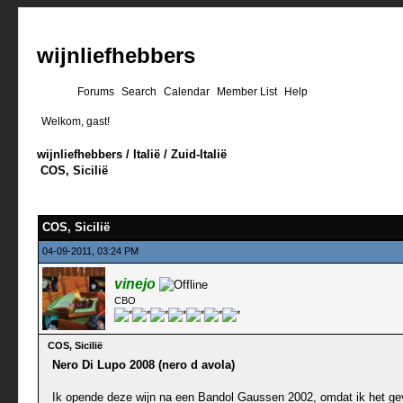
wijnliefhebbers
Forums
Search
Calendar
Member List
Help
Welkom, gast!
wijnliefhebbers
/
Italië
/
Zuid-Italië
COS, Sicilië
0 stemmen - gemiddelde waardering is 0
1
2
3
4
5
COS, Sicilië
04-09-2011, 03:24 PM
vinejo
CBO
COS, Sicilië
Nero Di Lupo 2008 (nero d avola)
Ik opende deze wijn na een Bandol Gaussen 2002, omdat ik het gevo