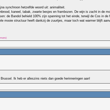
jna synchroon hetzelfde woord uit: animaliteit.
nenbrood, kaneel, tabak, zwarte besjes en frambozen. De wijn is zacht in de
sen: de Bandol behield 100% zijn spanning tot het einde, terwijl de Cos in de f
hele mooie structuur heeft dankzij de zuurtjes, maar toch wat warmer blijft aa
lemans)
n Brussel. Ik heb er alleszins niets dan goede herinneringen aan!