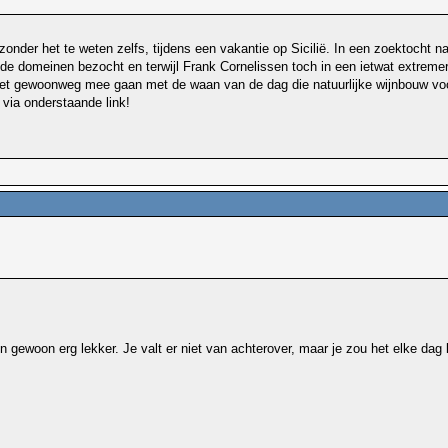
onder het te weten zelfs, tijdens een vakantie op Sicilië. In een zoektocht n
de domeinen bezocht en terwijl Frank Cornelissen toch in een ietwat extremer
niet gewoonweg mee gaan met de waan van de dag die natuurlijke wijnbouw voo
e via onderstaande link!
s en gewoon erg lekker. Je valt er niet van achterover, maar je zou het elke dag