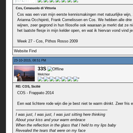
Cos, Cerasuolo di Vittoria
Cos was een van mijn eerste kennismakingen met natuurlijke wijn, z
Arianna Occhipinti, Frank Cornelissen en Cos. We hebben alle drie 
wijnen, zeer gegrond in hun filosofie ook waaraan je merkt dat ze 
het laatste flesje in mijn kelder open, en wat ik hiervan vond vind j
Week 27 - Cos, Pithos Rosso 2009
Website
Find
23-10-2015, 08:51 PM
33S
Melchior
RE: COS, Sicilië
COS - Frappato 2014
Een wat lichtere rode wijn die je best niet te warm drinkt. Zeer fri
I was just, I was just, I was just sitting here thinking
About your kiss and your warm embrace
When the reflection in the glass that I held to my lips baby
Revealed the tears that were on my face