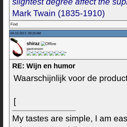
slightest degree affect the su
Mark Twain (1835-1910)
Find
04-10-2017, 09:20 AM
shiraz
gastronoom
RE: Wijn en humor
Waarschijnlijk voor de product
[
My tastes are simple, I am easi