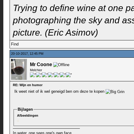
Trying to define wine at one pa
photographing the sky and assu
picture. (Eric Asimov)
Find
20-10-2017, 12:45 PM
Mr Coone
Melchior
RE: Wijn en humor
Ik weet niet of ik wel geneigd ben om deze te kopen
Bijlagen
Afbeeldingen
In water, one sees one's own face.