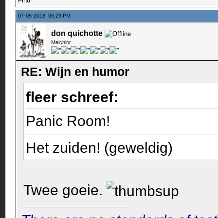
Find
07-05-2018, 06:29 PM
don quichotte
Melchior
RE: Wijn en humor
fleer schreef:
Panic Room!
Het zuiden! (geweldig)
Twee goeie.