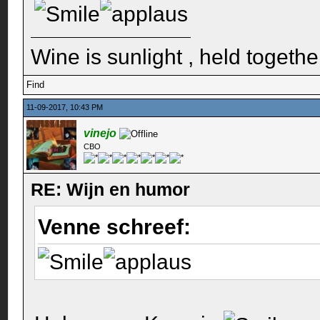
Wine is sunlight , held togethe
Find
11-09-2017, 10:43 PM
vinejo
CBO
RE: Wijn en humor
Venne schreef: