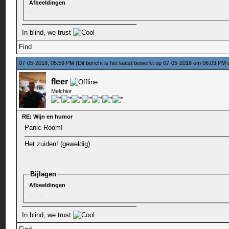
Afbeeldingen
In blind, we trust
Find
07-05-2018, 05:59 PM
(Dit bericht is het laatst bewerkt op 07-05-2018 om 06:03 PM
fleer
Melchior
RE: Wijn en humor
Panic Room!
Het zuiden! (geweldig)
Bijlagen
Afbeeldingen
In blind, we trust