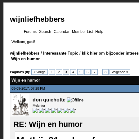
wijnliefhebbers
Forums
Search
Calendar
Member List
Help
Welkom, gast!
wijnliefhebbers
/
Interessante Topic
/
klik hier om bijzonder intere
Wijn en humor
Pagina's (8):
« Vorige
1
2
3
4
5
6
7
...
8
Volgende »
Wijn en humor
08-09-2017, 07:28 PM
don quichotte
Melchior
RE: Wijn en humor