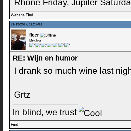
Rhône Friday, Jupiler Saturd
Website
Find
21-12-2017, 11:28 AM
fleer
Melchior
RE: Wijn en humor
I drank so much wine last nigh
Grtz
In blind, we trust
Find