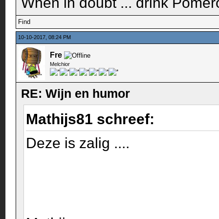
When in doubt ... drink Pomero
Find
10-10-2017, 08:24 PM
Fre
Melchior
RE: Wijn en humor
Mathijs81 schreef:
Deze is zalig ....