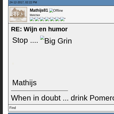
24-12-2017, 02:22 PM
Mathijs81
Melchior
RE: Wijn en humor
Stop ....
Mathijs
When in doubt ... drink Pomero
Find