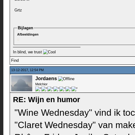
Grtz
Bijlagen
Afbeeldingen
In blind, we trust
Find
13-12-2017, 12:54 PM
Jordaens
Melchior
RE: Wijn en humor
"Wine Wednesday" vind ik toc
"Claret Wednesday" van mak