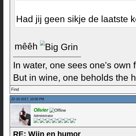
Had jij geen sikje de laatste 
mêêh
In water, one sees one's own 
But in wine, one beholds the h
Find
22-10-2017, 10:00 PM
Olivier
Administrator
RE: Wijn en humor