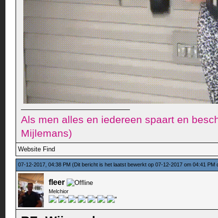
Als men alles en iedereen spaart en besch
Mijlemans)
Website
Find
07-12-2017, 04:38 PM
(Dit bericht is het laatst bewerkt op 07-12-2017 om 04:41 PM
fleer
Melchior