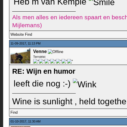
Heb m van Kempie
Als men alles en iedereen spaart en besch
Mijlemans)
Website
Find
11-09-2017, 11:13 PM
Venne
Terroirist
RE: Wijn en humor
leeft die nog :-)
Wine is sunlight , held togethe
Find
01-10-2017, 11:30 AM