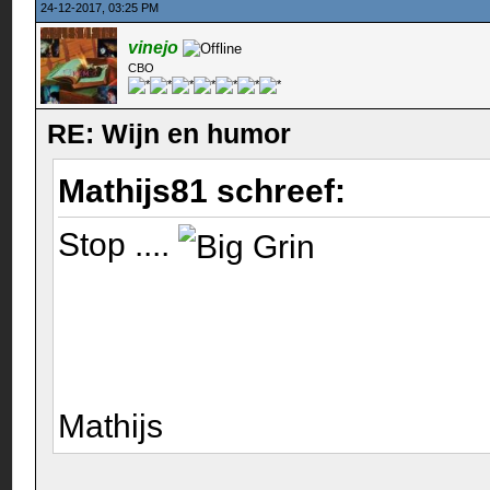
24-12-2017, 03:25 PM
vinejo
CBO
RE: Wijn en humor
Mathijs81 schreef:
Stop ....
Mathijs