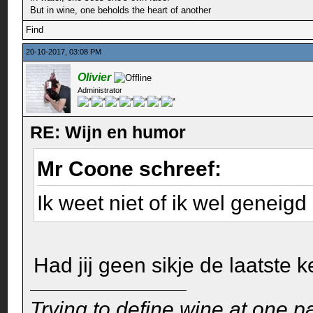
But in wine, one beholds the heart of another
Find
20-10-2017, 03:08 PM
Olivier
Administrator
RE: Wijn en humor
Mr Coone schreef:
Ik weet niet of ik wel genei
Had jij geen sikje de laatste k
Trying to define wine at one pa