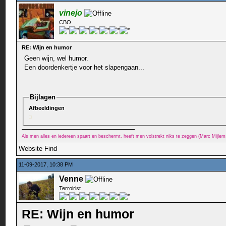
vinejo
CBO
RE: Wijn en humor
Geen wijn, wel humor.
Een doordenkertje voor het slapengaan...
Bijlagen
Afbeeldingen
Als men alles en iedereen spaart en beschermt, heeft men volstrekt niks te zeggen (Marc Mijle
Website
Find
11-09-2017, 10:38 PM
Venne
Terroirist
RE: Wijn en humor