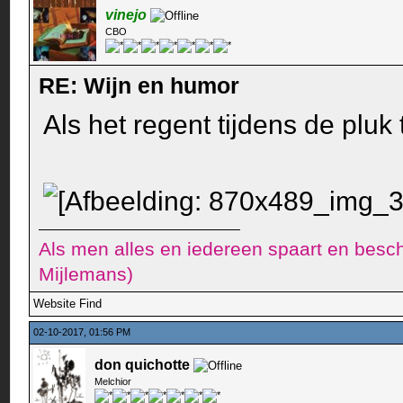
vinejo
CBO
RE: Wijn en humor
Als het regent tijdens de pluk 
Als men alles en iedereen spaart en besch
Mijlemans)
Website
Find
02-10-2017, 01:56 PM
don quichotte
Melchior