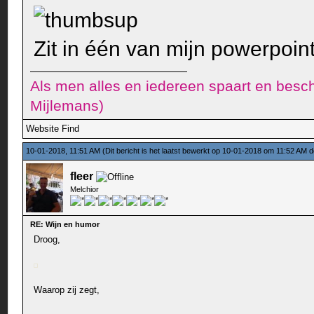
Zit in één van mijn powerpoint
Als men alles en iedereen spaart en besch
Mijlemans)
Website
Find
10-01-2018, 11:51 AM
(Dit bericht is het laatst bewerkt op 10-01-2018 om 11:52 AM 
fleer
Melchior
RE: Wijn en humor
Droog,
Waarop zij zegt,