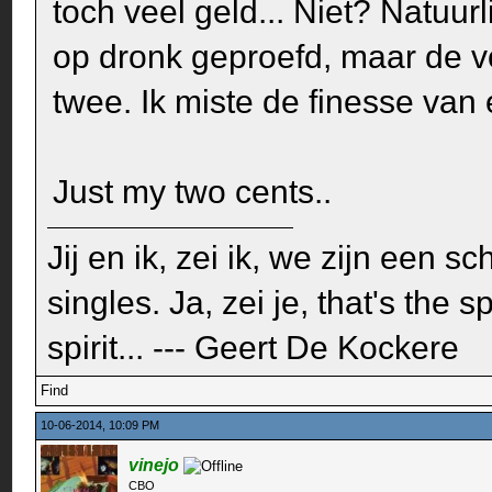
toch veel geld... Niet? Natuur
op dronk geproefd, maar de v
twee. Ik miste de finesse van e
Just my two cents..
Jij en ik, zei ik, we zijn een s
singles. Ja, zei je, that's the sp
spirit... --- Geert De Kockere
Find
10-06-2014, 10:09 PM
vinejo
CBO