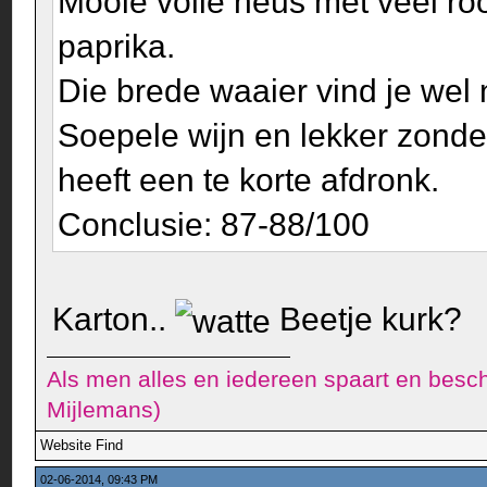
Mooie volle neus met veel rood
paprika.
Die brede waaier vind je wel 
Soepele wijn en lekker zonde
heeft een te korte afdronk.
Conclusie: 87-88/100
Karton..
Beetje kurk?
Als men alles en iedereen spaart en besch
Mijlemans)
Website
Find
02-06-2014, 09:43 PM