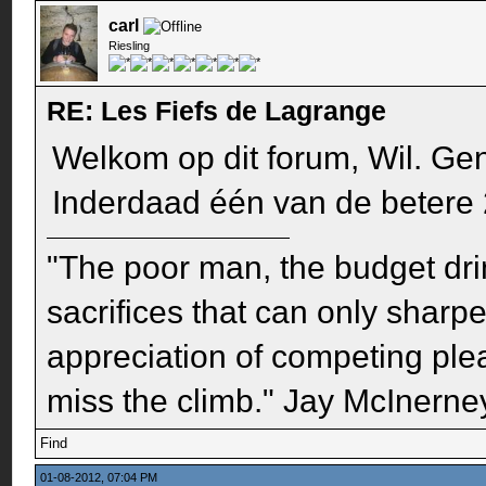
carl
Riesling
RE: Les Fiefs de Lagrange
Welkom op dit forum, Wil. Geni
Inderdaad één van de betere 
"The poor man, the budget dri
sacrifices that can only sharp
appreciation of competing pleas
miss the climb." Jay McInerney
Find
01-08-2012, 07:04 PM