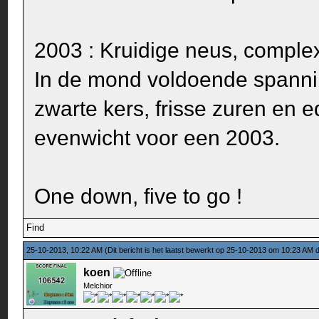
2003 : Kruidige neus, complex,
In de mond voldoende spannin
zwarte kers, frisse zuren en 
evenwicht voor een 2003.
One down, five to go !
Find
25-10-2013, 10:22 AM
(Dit bericht is het laatst bewerkt op 25-10-2013 om 10:23 AM
koen
Melchior