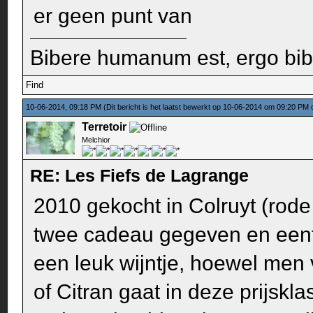
er geen punt van
Bibere humanum est, ergo bi
Find
10-06-2014, 09:18 PM
(Dit bericht is het laatst bewerkt op 10-06-2014 om 09:20 PM
Terretoir
Melchior
RE: Les Fiefs de Lagrange
2010 gekocht in Colruyt (rode 
twee cadeau gegeven en eent
een leuk wijntje, hoewel men 
of Citran gaat in deze prijskl