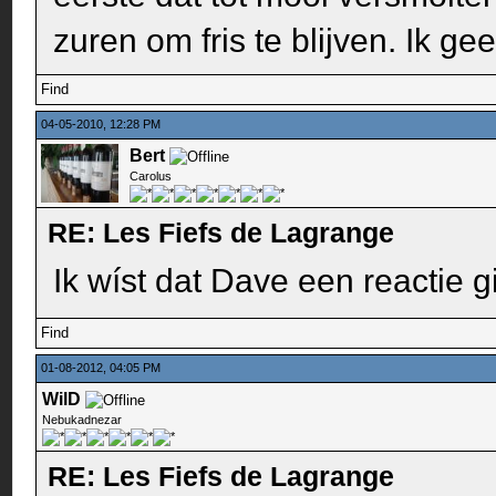
zuren om fris te blijven. Ik ge
Find
04-05-2010, 12:28 PM
Bert
Carolus
RE: Les Fiefs de Lagrange
Ik wíst dat Dave een reactie 
Find
01-08-2012, 04:05 PM
WilD
Nebukadnezar
RE: Les Fiefs de Lagrange