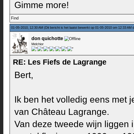
Gimme more!
Find
01-05-2010, 12:30 AM
(Dit bericht is het laatst bewerkt op 01-05-2010 om 12:33 AM
don quichotte
Melchior
RE: Les Fiefs de Lagrange
Bert,
Ik ben het volledig eens met 
van Château Lagrange.
Van deze tweede wijn liggen i