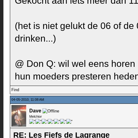
Gekocht aan iets meer dan 11€
(het is niet gelukt de 06 of d
drinken...)
@ Don Q: wil wel eens horen h
hun moeders presteren heden
Find
04-05-2010, 11:08 AM
Dave
Melchior
RE: Les Fiefs de Lagrange