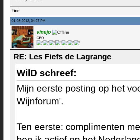
Find
01-08-2012, 04:27 PM
vinejo
CBO
RE: Les Fiefs de Lagrange
WilD schreef:
Mijn eerste posting op het vo
Wijnforum'.
Ten eerste: complimenten met 
ben ik actief op het Nederlan