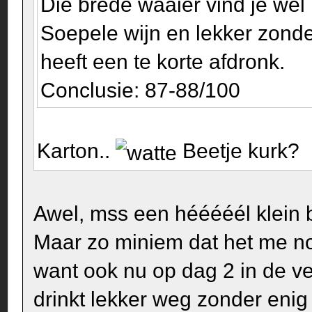
Die brede waaier vind je wel 
Soepele wijn en lekker zond
heeft een te korte afdronk.
Conclusie: 87-88/100
Karton..
Beetje kurk?
Awel, mss een hééééél klein b
Maar zo miniem dat het me noo
want ook nu op dag 2 in de ver
drinkt lekker weg zonder eni