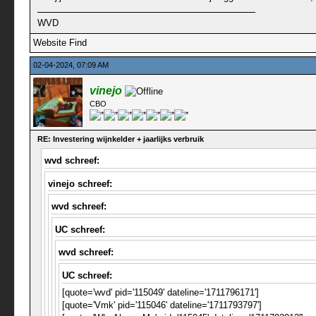
WVD
Website
Find
02-04-2024, 07:09 AM
vinejo
CBO
RE: Investering wijnkelder + jaarlijks verbruik
wvd schreef:
vinejo schreef:
wvd schreef:
UC schreef:
wvd schreef:
UC schreef:
[quote='wvd' pid='115049' dateline='1711796171']
[quote='Vmk' pid='115046' dateline='1711793797']