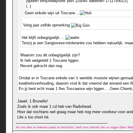
[quote='WhyAlwaysMe' pid='115045' dateline='1711793013']
(..)
Geen enkele wijn uit Toscane ...
Vorig jaar zelfde opmerking
Het blijft onbegrijpelijk....
Tenzij je een Sangiovese-intolerantie zou hebben natuurlijk, maar
Waarom zou dit onbegrijpelijk zijn?
Ik heb welgeteld 1 Toscane liggen.
Recent gekocht dan nog.
Omdat er in Toscane enkele van 's werelds mooiste wijnen gemaakt 
kwaliteitsverhouding, daarom vind ik dat vreemd dat iemand een fl
En jij hent echt maar 1 fles Toscaanse wijn liggen.....Geen Chienti,
Jawel, 1 Brunello!
Zoals ik ook maar 1 cd heb van Radiohead.
Hoor dat nochtans wel graag maar heb nog meer voorkeur voor ander
Life s too short hé.
Als men alles en iedereen spaart en beschermt, heeft men volstrekt niks te zeggen (Marc Mij