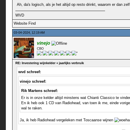
Ah, da's logisch, als je het altijd op resto drinkt, waarom er dan zelf
WVD
Website
Find
03-04-2024, 12:19 AM
vinejo
CBO
RE: Investering wijnkelder + jaarlijks verbruik
wvd schreef:
vinejo schreef:
Rik Martens schreef:
Er is in onze kelder altijd minstens wat Chianti Classico te vinden
En ik heb ook 1 CD van Radiohead, van toen ik me, einde vorige 
wal te raken.
Ja, ik heb Radiohead vergeleken met Toscaanse wijnen