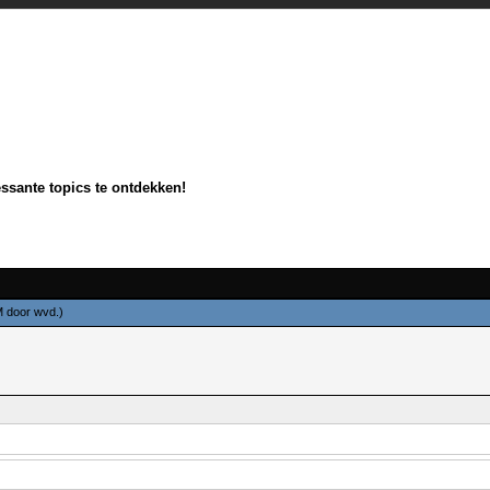
essante topics te ontdekken!
PM door
wvd
.)