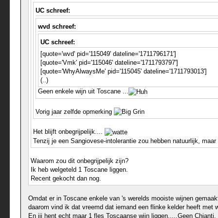
UC schreef:
wvd schreef:
UC schreef:
[quote='wvd' pid='115049' dateline='1711796171']
[quote='Vmk' pid='115046' dateline='1711793797']
[quote='WhyAlwaysMe' pid='115045' dateline='1711793013']
(..)
Geen enkele wijn uit Toscane ...
Vorig jaar zelfde opmerking
Het blijft onbegrijpelijk....
Tenzij je een Sangiovese-intolerantie zou hebben natuurlijk, maar 
Waarom zou dit onbegrijpelijk zijn?
Ik heb welgeteld 1 Toscane liggen.
Recent gekocht dan nog.
Omdat er in Toscane enkele van 's werelds mooiste wijnen gemaakt w
daarom vind ik dat vreemd dat iemand een flinke kelder heeft met w
En jij hent echt maar 1 fles Toscaanse wijn liggen.....Geen Chianti, 