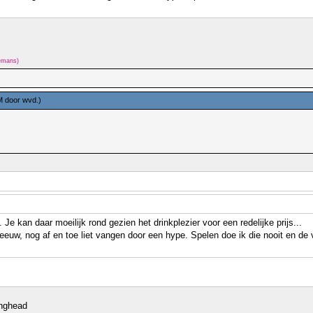
lemans)
PM door
wvd
.)
 Je kan daar moeilijk rond gezien het drinkplezier voor een redelijke prijs...
euw, nog af en toe liet vangen door een hype. Spelen doe ik die nooit en de 