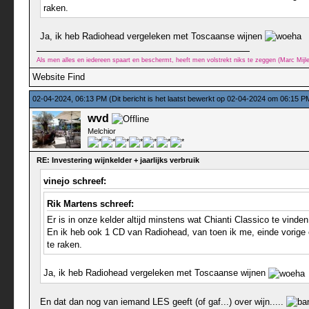
raken.
Ja, ik heb Radiohead vergeleken met Toscaanse wijnen
Als men alles en iedereen spaart en beschermt, heeft men volstrekt niks te zeggen (Marc Mij
Website
Find
02-04-2024, 06:13 PM
(Dit bericht is het laatst bewerkt op 02-04-2024 om 06:15 
wvd
Melchior
RE: Investering wijnkelder + jaarlijks verbruik
vinejo schreef:
Rik Martens schreef:
Er is in onze kelder altijd minstens wat Chianti Classico te vinden.
En ik heb ook 1 CD van Radiohead, van toen ik me, einde vorige e
te raken.
Ja, ik heb Radiohead vergeleken met Toscaanse wijnen
En dat dan nog van iemand LES geeft (of gaf...) over wijn.....