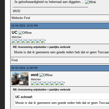
Je geloofwaardigheid nu helemaal aan diggelen....
WVD
Website
Find
02-04-2024, 10:31 PM
UC
Melchior
RE: Investering wijnkelder + jaarlijks verbruik
Mooie is dat ik geeneens een goede reden heb dat er geen Toscaan in
Find
02-04-2024, 11:08 PM
wvd
Melchior
RE: Investering wijnkelder + jaarlijks verbruik
UC schreef:
Mooie is dat ik geeneens een goede reden heb dat er geen Toscaan i