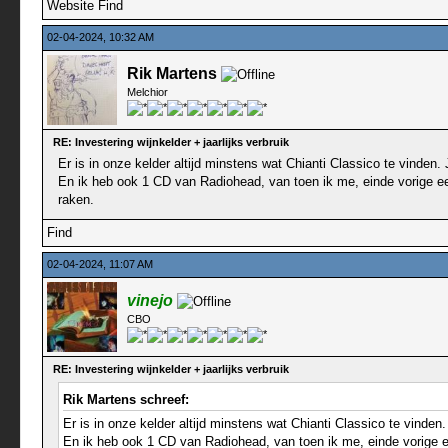
Website
Find
02-04-2024, 10:32 AM
Rik Martens
Melchior
RE: Investering wijnkelder + jaarlijks verbruik
Er is in onze kelder altijd minstens wat Chianti Classico te vinden. J
En ik heb ook 1 CD van Radiohead, van toen ik me, einde vorige eeu
raken.
Find
02-04-2024, 11:07 AM
vinejo
CBO
RE: Investering wijnkelder + jaarlijks verbruik
Rik Martens schreef:
Er is in onze kelder altijd minstens wat Chianti Classico te vinden. 
En ik heb ook 1 CD van Radiohead, van toen ik me, einde vorige ee