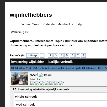
wijnliefhebbers
Forums
Search
Calendar
Member List
Help
Welkom, gast!
wijnliefhebbers
/
Interessante Topic
/
klik hier om bijzonder inter
Investering wijnkelder + jaarlijks verbruik
0 stemmen - gemiddelde waardering is 0
1
2
3
4
5
Pagina's (8):
« Vorige
1
...
2
3
4
5
6
7
8
Investering wijnkelder + jaarlijks verbruik
01-04-2024, 11:49 PM
(Dit bericht is het laatst bewerkt op 02-04-2024 om 06:12 
wvd
Melchior
RE: Investering wijnkelder + jaarlijks verbruik
vinejo schreef:
wvd schreef: