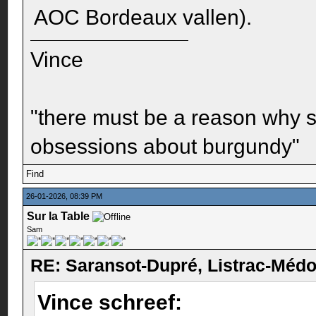
AOC Bordeaux vallen).
Vince
"there must be a reason why 
obsessions about burgundy"
Find
26-01-2026, 08:39 PM
Sur la Table
Sam
RE: Saransot-Dupré, Listrac-Méd
Vince schreef: