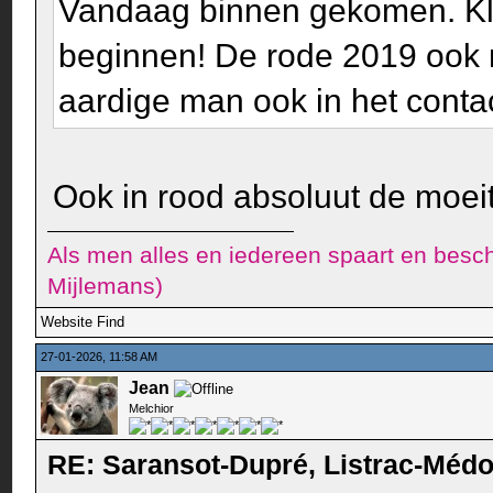
Vandaag binnen gekomen. Kle
beginnen! De rode 2019 ook 
aardige man ook in het contac
Ook in rood absoluut de moeit
Als men alles en iedereen spaart en besch
Mijlemans)
Website
Find
27-01-2026, 11:58 AM
Jean
Melchior
RE: Saransot-Dupré, Listrac-Méd