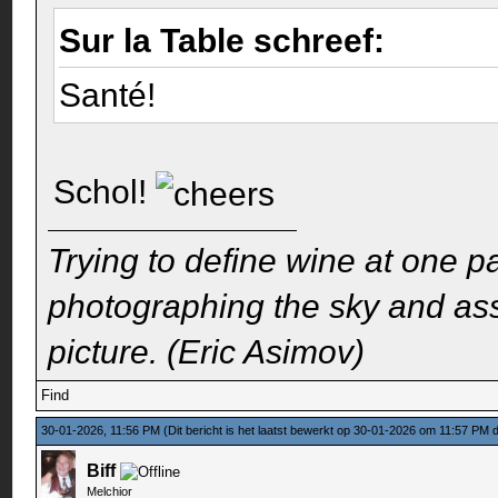
Sur la Table schreef:
Santé!
Schol!
Trying to define wine at one pa
photographing the sky and assu
picture. (Eric Asimov)
Find
30-01-2026, 11:56 PM
(Dit bericht is het laatst bewerkt op 30-01-2026 om 11:57 PM
Biff
Melchior