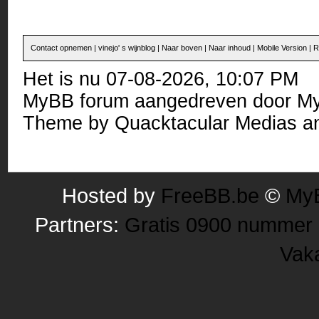
Contact opnemen
|
vinejo' s wijnblog
|
Naar boven
|
Naar inhoud
|
Mobile Version
|
R
Het is nu 07-08-2026, 10:07 PM
MyBB forum
aangedreven door
M
Theme by
Quacktacular Medias
an
Hosted by
FreeBB.be
©
MyB
Partners:
Gratis 0900 nummer
Vak