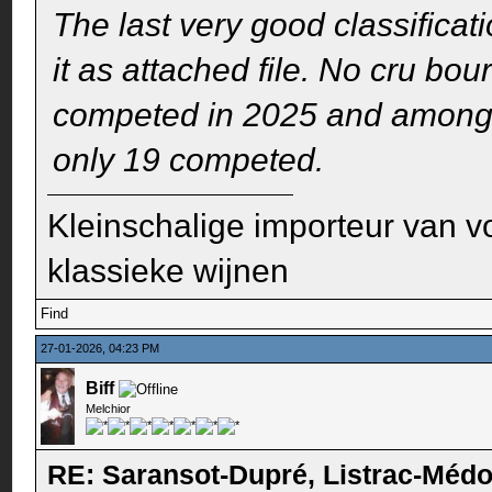
The last very good classificat
it as attached file. No cru bo
competed in 2025 and among 
only 19 competed.
Kleinschalige importeur van v
klassieke wijnen
Find
27-01-2026, 04:23 PM
Biff
Melchior
RE: Saransot-Dupré, Listrac-Méd