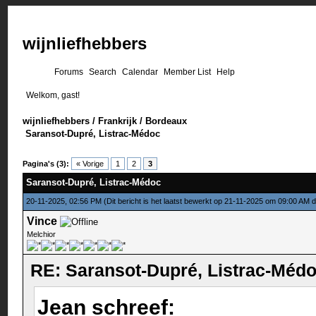
wijnliefhebbers
Forums
Search
Calendar
Member List
Help
Welkom, gast!
wijnliefhebbers
/
Frankrijk
/
Bordeaux
Saransot-Dupré, Listrac-Médoc
Pagina's (3):
« Vorige
1
2
3
Saransot-Dupré, Listrac-Médoc
20-11-2025, 02:56 PM
(Dit bericht is het laatst bewerkt op 21-11-2025 om 09:00 AM 
Vince
Melchior
RE: Saransot-Dupré, Listrac-Méd
Jean schreef: