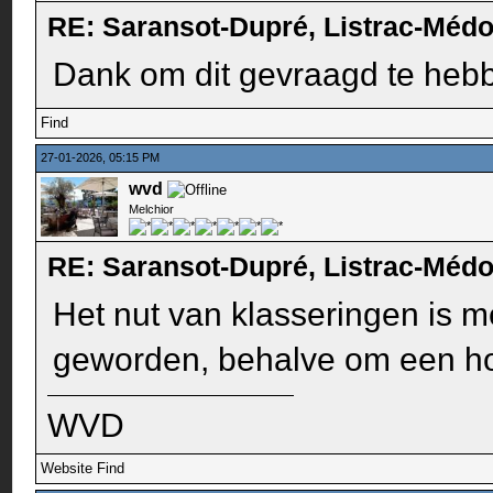
RE: Saransot-Dupré, Listrac-Méd
Dank om dit gevraagd te hebbe
Find
27-01-2026, 05:15 PM
wvd
Melchior
RE: Saransot-Dupré, Listrac-Méd
Het nut van klasseringen is me
geworden, behalve om een hoge
WVD
Website
Find