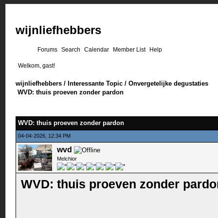
wijnliefhebbers
Forums
Search
Calendar
Member List
Help
Welkom, gast!
wijnliefhebbers
/
Interessante Topic
/
Onvergetelijke degustaties
WVD: thuis proeven zonder pardon
WVD: thuis proeven zonder pardon
04-04-2026, 12:34 PM
wvd
Melchior
WVD: thuis proeven zonder pardo