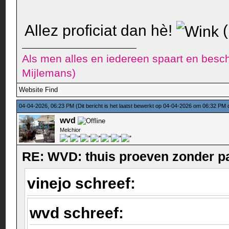
Allez proficiat dan hè!
(
Als men alles en iedereen spaart en besch
Mijlemans)
Website
Find
04-04-2026, 06:23 PM
(Dit bericht is het laatst bewerkt op 04-04-2026 om 06:32 PM
wvd
Melchior
RE: WVD: thuis proeven zonder p
vinejo schreef:
wvd schreef: