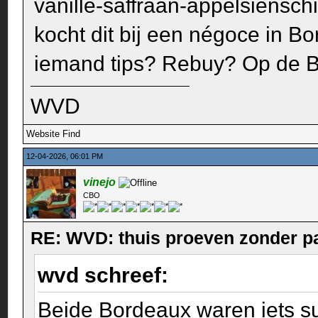
vanille-saffraan-appelsienschi
kocht dit bij een négoce in B
iemand tips? Rebuy? Op de B
WVD
Website
Find
12-04-2026, 06:01 PM
vinejo
CBO
RE: WVD: thuis proeven zonder p
wvd schreef:
Beide Bordeaux waren iets s