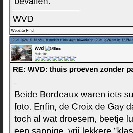
bevallen.
WVD
Website
Find
12-04-2026, 11:15 AM
(Dit bericht is het laatst bewerkt op 12-04-2026 om 04:17 PM
wvd
Melchior
RE: WVD: thuis proeven zonder p
Beide Bordeaux waren iets s
foto. Enfin, de Croix de Gay
toch al wat droesem, beetje l
een sappige, vrij lekkere "kl