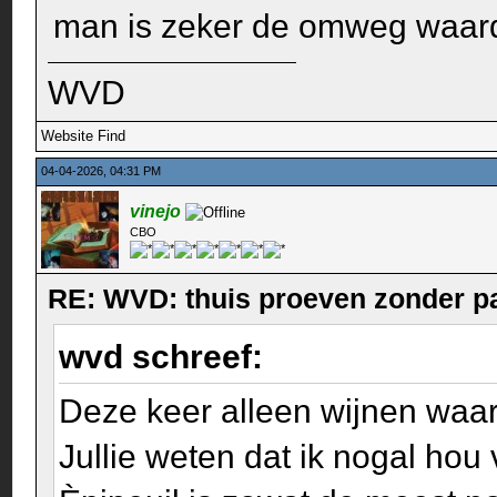
man is zeker de omweg waar
WVD
Website
Find
04-04-2026, 04:31 PM
vinejo
CBO
RE: WVD: thuis proeven zonder p
wvd schreef:
Deze keer alleen wijnen waar
Jullie weten dat ik nogal hou