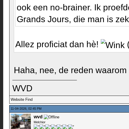
ook een no-brainer. Ik proefd
Grands Jours, die man is z
Allez proficiat dan hè!
(
Haha, nee, de reden waarom ik
WVD
Website
Find
11-04-2026, 02:45 PM
wvd
Melchior