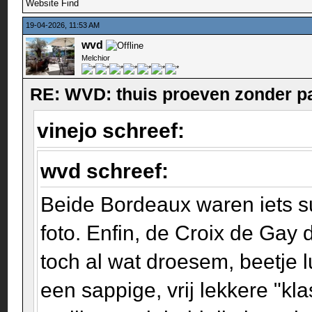
Website
Find
19-04-2026, 11:53 AM
wvd
Melchior
RE: WVD: thuis proeven zonder p
vinejo schreef:
wvd schreef:
Beide Bordeaux waren iets s
foto. Enfin, de Croix de Gay
toch al wat droesem, beetje 
een sappige, vrij lekkere "k