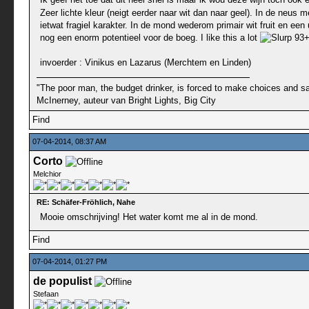
Zeer lichte kleur (neigt eerder naar wit dan naar geel). In de neus 
ietwat fragiel karakter. In de mond wederom primair wit fruit en ee
nog een enorm potentieel voor de boeg. I like this a lot
93
invoerder : Vinikus en Lazarus (Merchtem en Linden)
"The poor man, the budget drinker, is forced to make choices and sac
McInerney, auteur van Bright Lights, Big City
Find
07-04-2014, 08:37 AM
Corto
Melchior
RE: Schäfer-Fröhlich, Nahe
Mooie omschrijving! Het water komt me al in de mond.
Find
07-04-2014, 01:27 PM
de populist
Stefaan