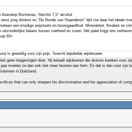
n thuisdorp Bockenau. Slechts 7,5° alcohol
ook eens jong drinken en "De Ronde van Vlaanderen" lijkt me daar het ideale 
s meteen een kruidige anijstoets en boomgaardfruit. Mineraliteit, floralieit e
een uitzonderlijke balans tussen zoetheid en zuren. Het palet krijgt iets verh
93+
ro) is geweldig voor zijn prijs. Terecht bejubelde wijnbouwer.
teit geen toegevingen doet. Hij betaalt wijnboeren die druiven kweken voor zi
 jaar moeten ze dan ook niet meer leveren aan hem. En dat is dan voor zijn
-domein in Duitsland.
rifices that can only sharpen his discrimination and his appreciation of compe