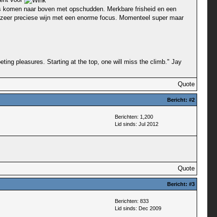
citrus komen naar boven met opschudden. Merkbare frisheid en een
ven, zeer preciese wijn met een enorme focus. Momenteel super maar
ting pleasures. Starting at the top, one will miss the climb." Jay
Quote
Bericht:
#2
Berichten: 1,200
Lid sinds: Jul 2012
Quote
Bericht:
#3
Berichten: 833
Lid sinds: Dec 2009