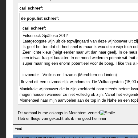
carl schreef:
de populist schreef:
carl schreef:
Felseneck Spätlese 2012
Laatgeoogste wijn uit de topwijngaard van deze wijnbouwer uit zi
Ik geef het toe dat dit heel snel is maar ik wou deze wijn toch
Zeer lichte kleur (neigt eerder naar wit dan naar geel). In de ne
een ietwat fragiel karakter. In de mond wederom primair wit frui
super maar nog een enorm potentieel voor de boeg. I like this a 
invoerder : Vinikus en Lazarus (Merchtem en Linden)
Ik vind dit een uitzonderlijk wijndomein. De Vulkangestein (15,90 e
Maniakale wijnbouwer die in zijn zoektocht naar steeds betere kwal
mogen houden wanneer ze niet volledig ok zijn. Vanaf het volgend
Momenteel naar mijn aanvoelen aan de top in de Nahe en een top1
Dit verhaal is me onlangs in Merchtem verteld
.
Heb er flesje van gekocht als ik me goed herinner
Find