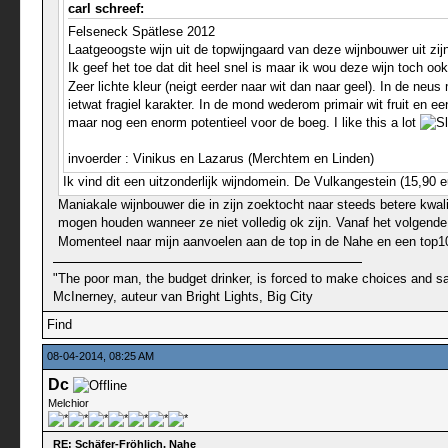
carl schreef:
Felseneck Spätlese 2012
Laatgeoogste wijn uit de topwijngaard van deze wijnbouwer uit zij
Ik geef het toe dat dit heel snel is maar ik wou deze wijn toch 
Zeer lichte kleur (neigt eerder naar wit dan naar geel). In de neu
ietwat fragiel karakter. In de mond wederom primair wit fruit en 
maar nog een enorm potentieel voor de boeg. I like this a lot
invoerder : Vinikus en Lazarus (Merchtem en Linden)
Ik vind dit een uitzonderlijk wijndomein. De Vulkangestein (15,90 eu
Maniakale wijnbouwer die in zijn zoektocht naar steeds betere kwali
mogen houden wanneer ze niet volledig ok zijn. Vanaf het volgende
Momenteel naar mijn aanvoelen aan de top in de Nahe en een top10
"The poor man, the budget drinker, is forced to make choices and sac
McInerney, auteur van Bright Lights, Big City
Find
08-04-2014, 08:25 AM
Dc
Melchior
RE: Schäfer-Fröhlich, Nahe