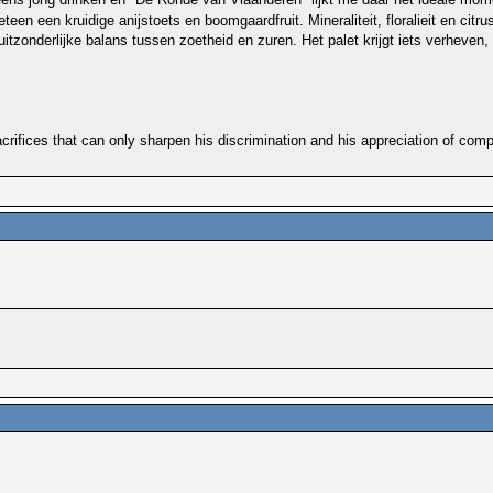
meteen een kruidige anijstoets en boomgaardfruit. Mineraliteit, floralieit en 
n uitzonderlijke balans tussen zoetheid en zuren. Het palet krijgt iets verhe
+
rifices that can only sharpen his discrimination and his appreciation of compe