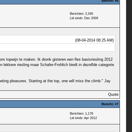
Bericht:
#6
Berichten: 2,345
Lid sinds: Dec 2009
(08-04-2014 08:25 AM)
m topwijn te maken. Ik dronk gisteren een fles basisriesling 2012
n lekkere riesling maar Schafer-Frohlich biedt in dezelfde categorie
ting pleasures. Starting at the top, one will miss the climb." Jay
Quote
Bericht:
#7
Berichten: 1,178
Lid sinds: Apr 2012