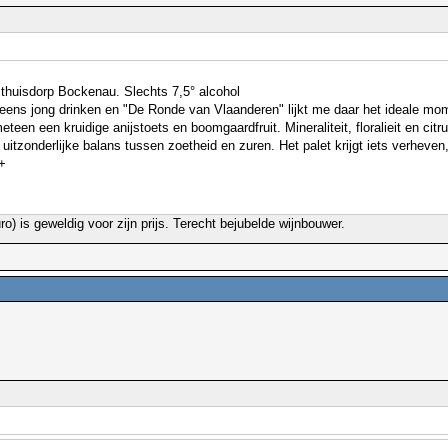
n thuisdorp Bockenau. Slechts 7,5° alcohol
ok eens jong drinken en "De Ronde van Vlaanderen" lijkt me daar het ideale m
 meteen een kruidige anijstoets en boomgaardfruit. Mineraliteit, floralieit en
en uitzonderlijke balans tussen zoetheid en zuren. Het palet krijgt iets verh
+
o) is geweldig voor zijn prijs. Terecht bejubelde wijnbouwer.