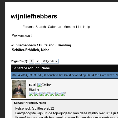
wijnliefhebbers
Forums
Search
Calendar
Member List
Help
Welkom, gast!
wijnliefhebbers
/
Duitsland
/
Riesling
Schäfer-Fröhlich, Nahe
0 stemmen - gemiddelde waardering is 0
1
2
3
4
5
Pagina's (2):
1
2
Volgende »
Schäfer-Fröhlich, Nahe
06-04-2014, 03:03 PM
(Dit bericht is het laatst bewerkt op 06-04-2014 om 03:12 
carl
Riesling
Schäfer-Fröhlich, Nahe
Felseneck Spätlese 2012
Laatgeoogste wijn uit de topwijngaard van deze wijnbouwer uit zijn
Ik geef het toe dat dit heel snel is maar ik wou deze wijn toch oo