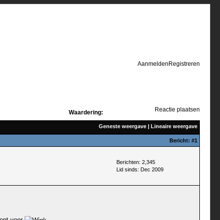
Aanmelden
Registreren
Reactie plaatsen
Waardering:
Geneste weergave
|
Lineaire weergave
Bericht:
#1
Berichten: 2,345
Lid sinds: Dec 2009
ment voor