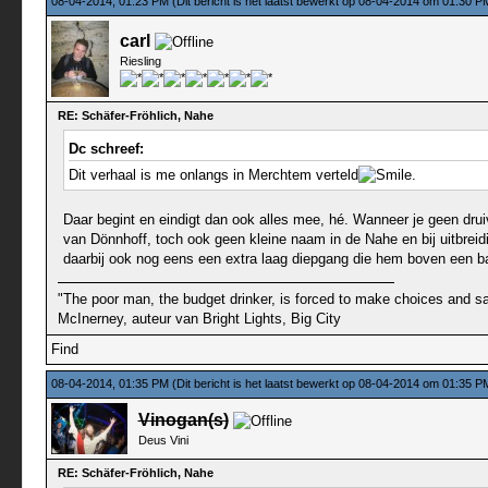
08-04-2014, 01:23 PM
(Dit bericht is het laatst bewerkt op 08-04-2014 om 01:30 
carl
Riesling
RE: Schäfer-Fröhlich, Nahe
Dc schreef:
Dit verhaal is me onlangs in Merchtem verteld
.
Daar begint en eindigt dan ook alles mee, hé. Wanneer je geen drui
van Dönnhoff, toch ook geen kleine naam in de Nahe en bij uitbreidin
daarbij ook nog eens een extra laag diepgang die hem boven een basi
"The poor man, the budget drinker, is forced to make choices and sac
McInerney, auteur van Bright Lights, Big City
Find
08-04-2014, 01:35 PM
(Dit bericht is het laatst bewerkt op 08-04-2014 om 01:35 
Vinogan(s)
Deus Vini
RE: Schäfer-Fröhlich, Nahe