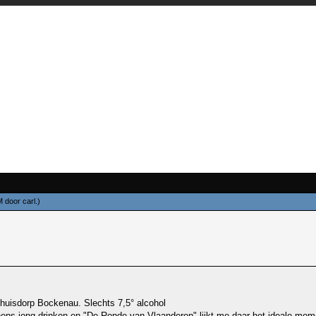
PM door
carl
.)
 thuisdorp Bockenau. Slechts 7,5° alcohol
k eens jong drinken en "De Ronde van Vlaanderen" lijkt me daar het ideale mo