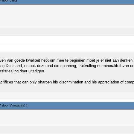
PM door
carl
.)
ven van goede kwaliteit hebt om mee te beginnen moet je er niet aan denken o
g Duitsland, en ook deze had die spanning, fruitvulling en mineraliteit van ee
sriesling doet uitstijgen.
rifices that can only sharpen his discrimination and his appreciation of compe
PM door
Vinogan(s)
.)