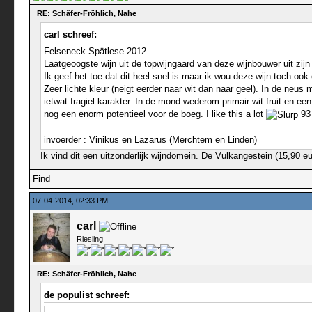
RE: Schäfer-Fröhlich, Nahe
carl schreef:
Felseneck Spätlese 2012
Laatgeoogste wijn uit de topwijngaard van deze wijnbouwer uit zij
Ik geef het toe dat dit heel snel is maar ik wou deze wijn toch o
Zeer lichte kleur (neigt eerder naar wit dan naar geel). In de neus
ietwat fragiel karakter. In de mond wederom primair wit fruit en e
nog een enorm potentieel voor de boeg. I like this a lot
93
invoerder : Vinikus en Lazarus (Merchtem en Linden)
Ik vind dit een uitzonderlijk wijndomein. De Vulkangestein (15,90 eur
Find
07-04-2014, 02:33 PM
carl
Riesling
RE: Schäfer-Fröhlich, Nahe
de populist schreef: