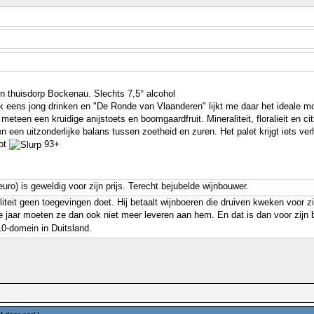
jn thuisdorp Bockenau. Slechts 7,5° alcohol
 ook eens jong drinken en "De Ronde van Vlaanderen" lijkt me daar het ideale 
us meteen een kruidige anijstoets en boomgaardfruit. Mineraliteit, floralieit e
t en een uitzonderlijke balans tussen zoetheid en zuren. Het palet krijgt iets
lot
93+
uro) is geweldig voor zijn prijs. Terecht bejubelde wijnbouwer.
iteit geen toegevingen doet. Hij betaalt wijnboeren die druiven kweken voor z
e jaar moeten ze dan ook niet meer leveren aan hem. En dat is dan voor zijn
0-domein in Duitsland.