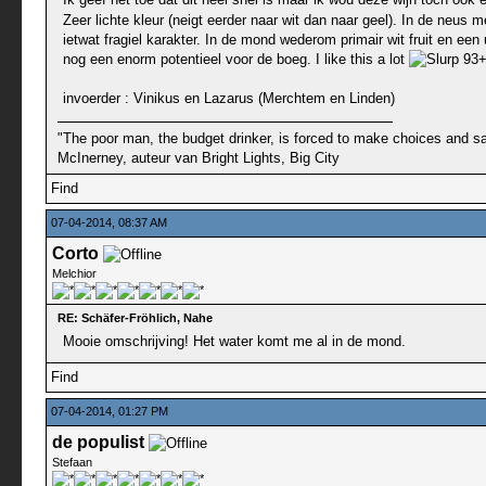
Zeer lichte kleur (neigt eerder naar wit dan naar geel). In de neus 
ietwat fragiel karakter. In de mond wederom primair wit fruit en ee
nog een enorm potentieel voor de boeg. I like this a lot
93
invoerder : Vinikus en Lazarus (Merchtem en Linden)
"The poor man, the budget drinker, is forced to make choices and sac
McInerney, auteur van Bright Lights, Big City
Find
07-04-2014, 08:37 AM
Corto
Melchior
RE: Schäfer-Fröhlich, Nahe
Mooie omschrijving! Het water komt me al in de mond.
Find
07-04-2014, 01:27 PM
de populist
Stefaan