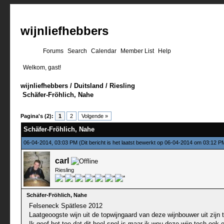
wijnliefhebbers
Forums
Search
Calendar
Member List
Help
Welkom, gast!
wijnliefhebbers
/
Duitsland
/
Riesling
Schäfer-Fröhlich, Nahe
0 stemmen - gemiddelde waardering is 0
1
2
3
4
5
Pagina's (2):
1
2
Volgende »
Schäfer-Fröhlich, Nahe
06-04-2014, 03:03 PM
(Dit bericht is het laatst bewerkt op 06-04-2014 om 03:12 
carl
Riesling
Schäfer-Fröhlich, Nahe
Felseneck Spätlese 2012
Laatgeoogste wijn uit de topwijngaard van deze wijnbouwer uit zijn
Ik geef het toe dat dit heel snel is maar ik wou deze wijn toch oo