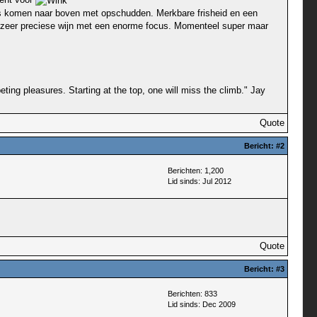
citrus komen naar boven met opschudden. Merkbare frisheid en een
ven, zeer preciese wijn met een enorme focus. Momenteel super maar
ting pleasures. Starting at the top, one will miss the climb." Jay
Quote
Bericht:
#2
Berichten: 1,200
Lid sinds: Jul 2012
Quote
Bericht:
#3
Berichten: 833
Lid sinds: Dec 2009