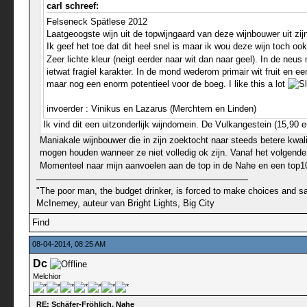
carl schreef:
Felseneck Spätlese 2012
Laatgeoogste wijn uit de topwijngaard van deze wijnbouwer uit zij
Ik geef het toe dat dit heel snel is maar ik wou deze wijn toch 
Zeer lichte kleur (neigt eerder naar wit dan naar geel). In de neu
ietwat fragiel karakter. In de mond wederom primair wit fruit en 
maar nog een enorm potentieel voor de boeg. I like this a lot
invoerder : Vinikus en Lazarus (Merchtem en Linden)
Ik vind dit een uitzonderlijk wijndomein. De Vulkangestein (15,90 eu
Maniakale wijnbouwer die in zijn zoektocht naar steeds betere kwali
mogen houden wanneer ze niet volledig ok zijn. Vanaf het volgende
Momenteel naar mijn aanvoelen aan de top in de Nahe en een top10
"The poor man, the budget drinker, is forced to make choices and sac
McInerney, auteur van Bright Lights, Big City
Find
08-04-2014, 08:25 AM
Dc
Melchior
RE: Schäfer-Fröhlich, Nahe