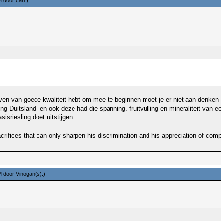
PM door
carl
.)
ven van goede kwaliteit hebt om mee te beginnen moet je er niet aan denken o
g Duitsland, en ook deze had die spanning, fruitvulling en mineraliteit van ee
sriesling doet uitstijgen.
rifices that can only sharpen his discrimination and his appreciation of compe
PM door
Vinogan(s)
.)