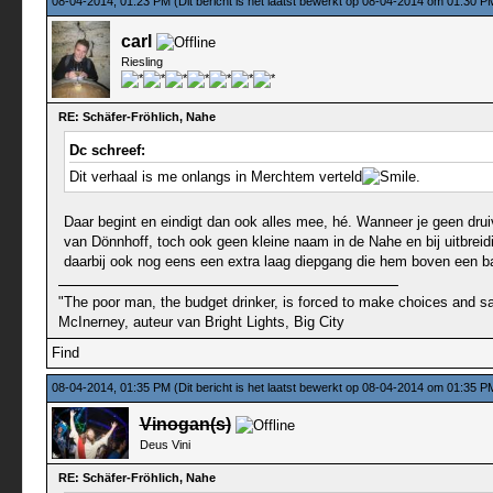
08-04-2014, 01:23 PM
(Dit bericht is het laatst bewerkt op 08-04-2014 om 01:30 
carl
Riesling
RE: Schäfer-Fröhlich, Nahe
Dc schreef:
Dit verhaal is me onlangs in Merchtem verteld
.
Daar begint en eindigt dan ook alles mee, hé. Wanneer je geen drui
van Dönnhoff, toch ook geen kleine naam in de Nahe en bij uitbreidin
daarbij ook nog eens een extra laag diepgang die hem boven een basi
"The poor man, the budget drinker, is forced to make choices and sac
McInerney, auteur van Bright Lights, Big City
Find
08-04-2014, 01:35 PM
(Dit bericht is het laatst bewerkt op 08-04-2014 om 01:35 
Vinogan(s)
Deus Vini
RE: Schäfer-Fröhlich, Nahe