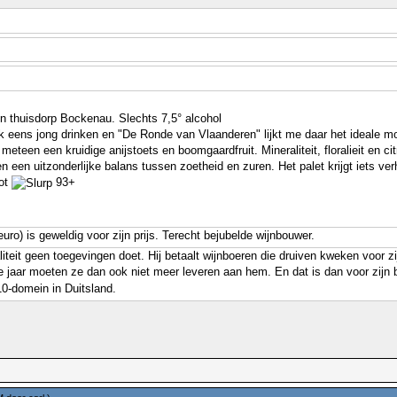
jn thuisdorp Bockenau. Slechts 7,5° alcohol
 ook eens jong drinken en "De Ronde van Vlaanderen" lijkt me daar het ideale 
us meteen een kruidige anijstoets en boomgaardfruit. Mineraliteit, floralieit e
t en een uitzonderlijke balans tussen zoetheid en zuren. Het palet krijgt iets
lot
93+
uro) is geweldig voor zijn prijs. Terecht bejubelde wijnbouwer.
iteit geen toegevingen doet. Hij betaalt wijnboeren die druiven kweken voor z
e jaar moeten ze dan ook niet meer leveren aan hem. En dat is dan voor zijn
0-domein in Duitsland.