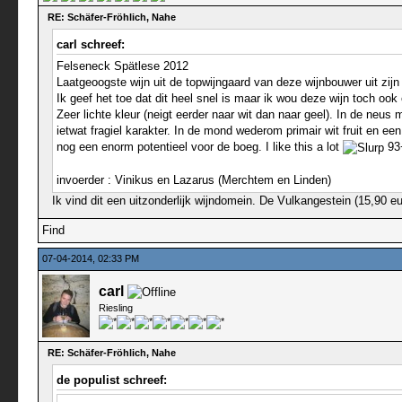
RE: Schäfer-Fröhlich, Nahe
carl schreef:
Felseneck Spätlese 2012
Laatgeoogste wijn uit de topwijngaard van deze wijnbouwer uit zij
Ik geef het toe dat dit heel snel is maar ik wou deze wijn toch o
Zeer lichte kleur (neigt eerder naar wit dan naar geel). In de neus
ietwat fragiel karakter. In de mond wederom primair wit fruit en e
nog een enorm potentieel voor de boeg. I like this a lot
93
invoerder : Vinikus en Lazarus (Merchtem en Linden)
Ik vind dit een uitzonderlijk wijndomein. De Vulkangestein (15,90 eur
Find
07-04-2014, 02:33 PM
carl
Riesling
RE: Schäfer-Fröhlich, Nahe
de populist schreef: