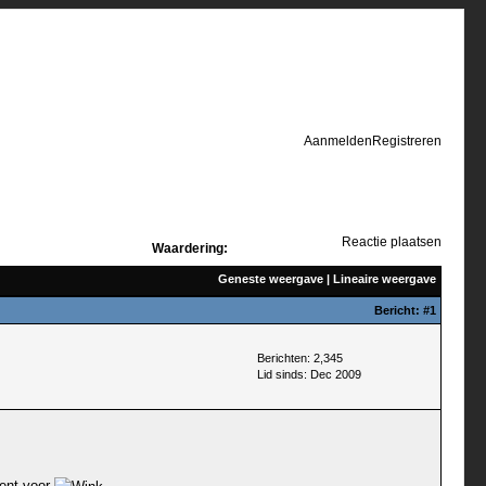
Aanmelden
Registreren
Reactie plaatsen
Waardering:
Geneste weergave
|
Lineaire weergave
Bericht:
#1
Berichten: 2,345
Lid sinds: Dec 2009
ment voor