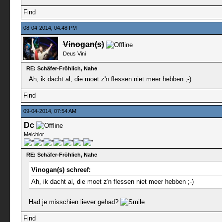
Find
08-04-2014, 04:48 PM
Vinogan(s)
Deus Vini
RE: Schäfer-Fröhlich, Nahe
Ah, ik dacht al, die moet z'n flessen niet meer hebben ;-)
Find
09-04-2014, 07:54 AM
Dc
Melchior
RE: Schäfer-Fröhlich, Nahe
Vinogan(s) schreef:
Ah, ik dacht al, die moet z'n flessen niet meer hebben ;-)
Had je misschien liever gehad?
Find