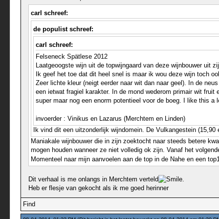
carl schreef:
de populist schreef:
carl schreef:
Felseneck Spätlese 2012
Laatgeoogste wijn uit de topwijngaard van deze wijnbouwer uit zi
Ik geef het toe dat dit heel snel is maar ik wou deze wijn toch
Zeer lichte kleur (neigt eerder naar wit dan naar geel). In de ne
een ietwat fragiel karakter. In de mond wederom primair wit frui
super maar nog een enorm potentieel voor de boeg. I like this a 
invoerder : Vinikus en Lazarus (Merchtem en Linden)
Ik vind dit een uitzonderlijk wijndomein. De Vulkangestein (15,90 e
Maniakale wijnbouwer die in zijn zoektocht naar steeds betere kwal
mogen houden wanneer ze niet volledig ok zijn. Vanaf het volgend
Momenteel naar mijn aanvoelen aan de top in de Nahe en een top1
Dit verhaal is me onlangs in Merchtem verteld
.
Heb er flesje van gekocht als ik me goed herinner
Find