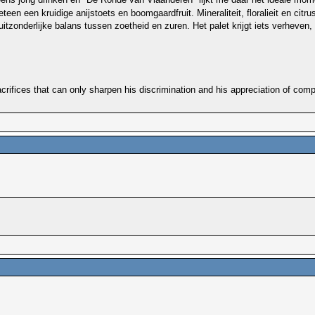
meteen een kruidige anijstoets en boomgaardfruit. Mineraliteit, floralieit en 
n uitzonderlijke balans tussen zoetheid en zuren. Het palet krijgt iets verhe
+
rifices that can only sharpen his discrimination and his appreciation of compe