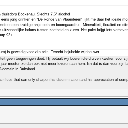
n thuisdorp Bockenau. Slechts 7,5° alcohol
ook eens jong drinken en "De Ronde van Vlaanderen" lijkt me daar het ideale 
s meteen een kruidige anijstoets en boomgaardfruit. Mineraliteit, floralieit e
een uitzonderlijke balans tussen zoetheid en zuren. Het palet krijgt iets verh
93+
ro) is geweldig voor zijn prijs. Terecht bejubelde wijnbouwer.
teit geen toegevingen doet. Hij betaalt wijnboeren die druiven kweken voor zi
 jaar moeten ze dan ook niet meer leveren aan hem. En dat is dan voor zijn
-domein in Duitsland.
rifices that can only sharpen his discrimination and his appreciation of compe