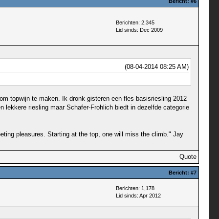
Bericht:
#6
Berichten: 2,345
Lid sinds: Dec 2009
(08-04-2014 08:25 AM)
m topwijn te maken. Ik dronk gisteren een fles basisriesling 2012
n lekkere riesling maar Schafer-Frohlich biedt in dezelfde categorie
ting pleasures. Starting at the top, one will miss the climb." Jay
Quote
Bericht:
#7
Berichten: 1,178
Lid sinds: Apr 2012