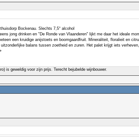
n thuisdorp Bockenau. Slechts 7,5° alcohol
ok eens jong drinken en "De Ronde van Vlaanderen" lijkt me daar het ideale m
 meteen een kruidige anijstoets en boomgaardfruit. Mineraliteit, floralieit en
en uitzonderlijke balans tussen zoetheid en zuren. Het palet krijgt iets verh
+
o) is geweldig voor zijn prijs. Terecht bejubelde wijnbouwer.