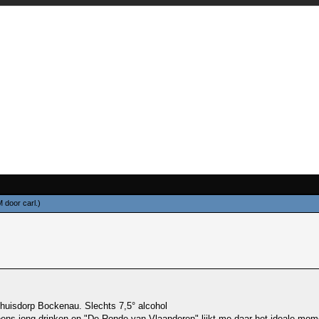
PM door
carl
.)
 thuisdorp Bockenau. Slechts 7,5° alcohol
k eens jong drinken en "De Ronde van Vlaanderen" lijkt me daar het ideale mo