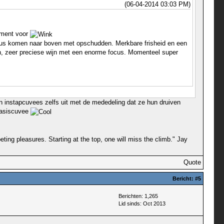
(06-04-2014 03:03 PM)
moment voor
n citrus komen naar boven met opschudden. Merkbare frisheid en een
even, zeer preciese wijn met een enorme focus. Momenteel super
jn instapcuvees zelfs uit met de mededeling dat ze hun druiven
 basiscuvee
ting pleasures. Starting at the top, one will miss the climb." Jay
Quote
Bericht:
#5
Berichten: 1,265
Lid sinds: Oct 2013