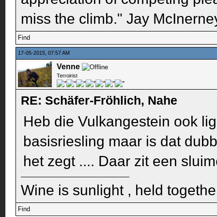
miss the climb." Jay McInerney
Find
17-05-2015, 07:57 AM
Venne
Terroirist
RE: Schäfer-Fröhlich, Nahe
Heb die Vulkangestein ook li
basisriesling maar is dat dub
het zegt .... Daar zit een slui
Wine is sunlight , held togethe
Find