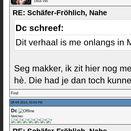
Deus Vini
RE: Schäfer-Fröhlich, Nahe
Dc schreef:
Dit verhaal is me onlangs in
Seg makker, ik zit hier nog 
hè. Die had je dan toch kun
Find
08-04-2014, 03:54 PM
Dc
Melchior