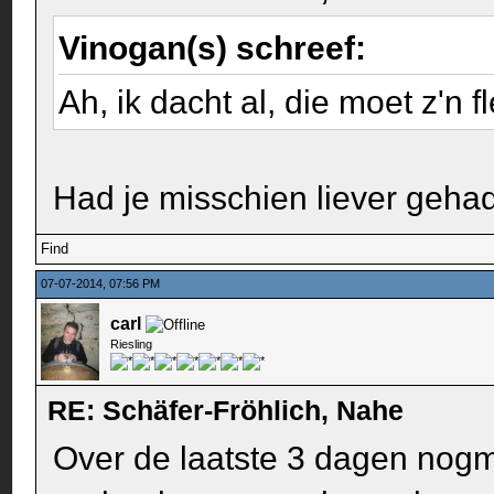
Vinogan(s) schreef:
Ah, ik dacht al, die moet z'n 
Had je misschien liever geh
Find
07-07-2014, 07:56 PM
carl
Riesling
RE: Schäfer-Fröhlich, Nahe
Over de laatste 3 dagen nogm