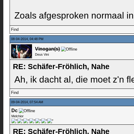
Zoals afgesproken normaal in
Find
08-04-2014, 04:48 PM
Vinogan(s)
Deus Vini
RE: Schäfer-Fröhlich, Nahe
Ah, ik dacht al, die moet z'n 
Find
09-04-2014, 07:54 AM
Dc
Melchior
RE: Schäfer-Fröhlich, Nahe