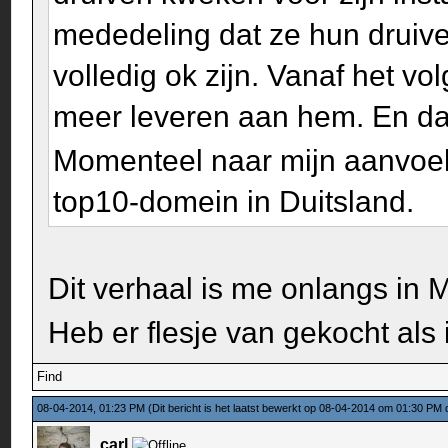
mededeling dat ze hun drui
volledig ok zijn. Vanaf het v
meer leveren aan hem. En dat
Momenteel naar mijn aanvoel
top10-domein in Duitsland.
Dit verhaal is me onlangs in 
Heb er flesje van gekocht als
Find
08-04-2014, 01:23 PM
(Dit bericht is het laatst bewerkt op 08-04-2014 om 01:30 PM
carl