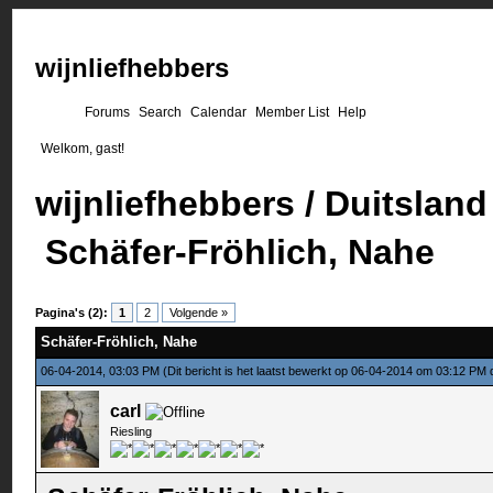
wijnliefhebbers
Forums
Search
Calendar
Member List
Help
Welkom, gast!
wijnliefhebbers
/
Duitsland
Schäfer-Fröhlich, Nahe
Pagina's (2):
1
2
Volgende »
Schäfer-Fröhlich, Nahe
06-04-2014, 03:03 PM
(Dit bericht is het laatst bewerkt op 06-04-2014 om 03:12 PM
carl
Riesling