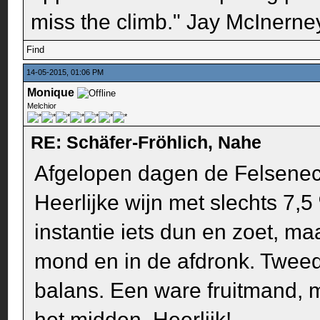
miss the climb." Jay McInerney
Find
14-05-2015, 01:06 PM
Monique
Melchior
RE: Schäfer-Fröhlich, Nahe
Afgelopen dagen de Felseneck
Heerlijke wijn met slechts 7,5 
instantie iets dun en zoet, ma
mond en in de afdronk. Tweed
balans. Een ware fruitmand, min
het midden. Heerlijk!