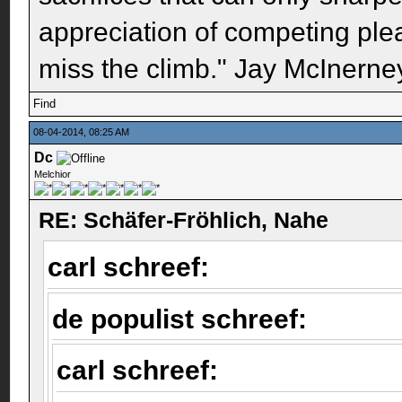
appreciation of competing pleas
miss the climb." Jay McInerney
Find
08-04-2014, 08:25 AM
Dc
Melchior
RE: Schäfer-Fröhlich, Nahe
carl schreef:
de populist schreef:
carl schreef: