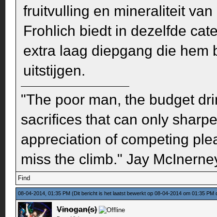
fruitvulling en mineraliteit va
Frohlich biedt in dezelfde ca
extra laag diepgang die hem 
uitstijgen.
"The poor man, the budget dri
sacrifices that can only sharp
appreciation of competing pleas
miss the climb." Jay McInerney
Find
08-04-2014, 01:35 PM
(Dit bericht is het laatst bewerkt op 08-04-2014 om 01:35 PM
Vinogan(s)