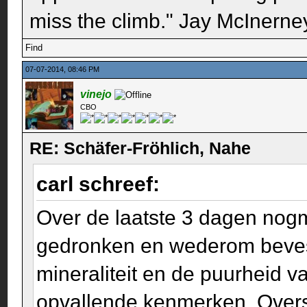
miss the climb." Jay McInerney
Find
07-07-2014, 08:46 PM
vinejo
CBO
RE: Schäfer-Fröhlich, Nahe
carl schreef:
Over de laatste 3 dagen nogm
gedronken en wederom bevesti
mineraliteit en de puurheid v
opvallende kenmerken. Overst