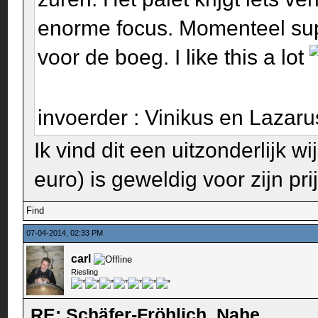
enorme focus. Momenteel sup
voor de boeg. I like this a lot
invoerder : Vinikus en Lazar
Ik vind dit een uitzonderlijk 
euro) is geweldig voor zijn pr
Find
07-04-2014, 02:33 PM
carl
Riesling
RE: Schäfer-Fröhlich, Nahe