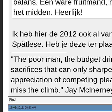
balans. Een ware fruitmand, mi
het midden. Heerlijk!
Ik heb hier de 2012 ook al van
Spätlese. Heb je deze ter pl
"The poor man, the budget dri
sacrifices that can only sharp
appreciation of competing pleas
miss the climb." Jay McInerney
Find
15-05-2015, 08:23 AM