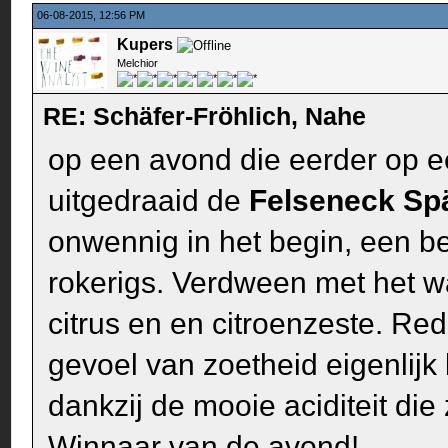
06-08-2015, 12:56 PM
Kupers
Melchior
RE: Schäfer-Fröhlich, Nahe
op een avond die eerder op ee
uitgedraaid de
Felseneck Sp
onwennig in het begin, een bee
rokerigs. Verdween met het w
citrus en en citroenzeste. Red
gevoel van zoetheid eigenlijk 
dankzij de mooie aciditeit die
Winnaar van de avond!