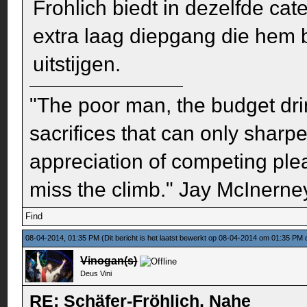
Frohlich biedt in dezelfde ca
extra laag diepgang die hem 
uitstijgen.
"The poor man, the budget dri
sacrifices that can only sharp
appreciation of competing pleas
miss the climb." Jay McInerney
Find
08-04-2014, 01:35 PM
(Dit bericht is het laatst bewerkt op 08-04-2014 om 01:35 PM
Vinogan(s)
Deus Vini
RE: Schäfer-Fröhlich, Nahe