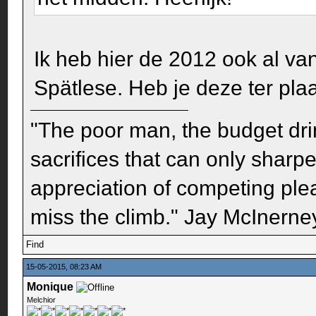
Ik heb hier de 2012 ook al van
Spätlese. Heb je deze ter pl
"The poor man, the budget dri
sacrifices that can only sharp
appreciation of competing pleas
miss the climb." Jay McInerney
Find
15-05-2015, 08:23 AM
Monique
Melchior