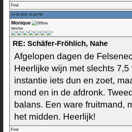
Find
14-05-2015, 01:06 PM
Monique
Melchior
RE: Schäfer-Fröhlich, Nahe
Afgelopen dagen de Felseneck
Heerlijke wijn met slechts 7,5 
instantie iets dun en zoet, ma
mond en in de afdronk. Tweed
balans. Een ware fruitmand, min
het midden. Heerlijk!
Find