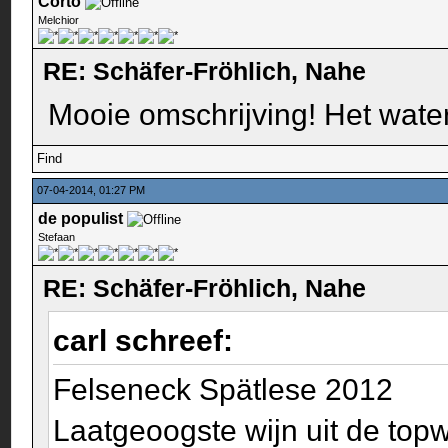
Corto
Melchior
RE: Schäfer-Fröhlich, Nahe
Mooie omschrijving! Het wate
Find
07-04-2014, 01:27 PM
de populist
Stefaan
RE: Schäfer-Fröhlich, Nahe
carl schreef:
Felseneck Spätlese 2012
Laatgeoogste wijn uit de top