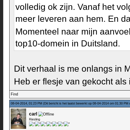
volledig ok zijn. Vanaf het v
meer leveren aan hem. En dat
Momenteel naar mijn aanvoel
top10-domein in Duitsland.
Dit verhaal is me onlangs in 
Heb er flesje van gekocht als
Find
08-04-2014, 01:23 PM
(Dit bericht is het laatst bewerkt op 08-04-2014 om 01:30 PM
carl
Riesling