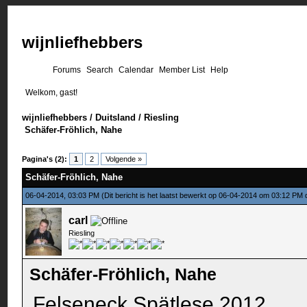
wijnliefhebbers
Forums
Search
Calendar
Member List
Help
Welkom, gast!
wijnliefhebbers
/
Duitsland
/
Riesling
Schäfer-Fröhlich, Nahe
Pagina's (2):
1
2
Volgende »
Schäfer-Fröhlich, Nahe
06-04-2014, 03:03 PM
(Dit bericht is het laatst bewerkt op 06-04-2014 om 03:12 PM
carl
Riesling
Schäfer-Fröhlich, Nahe
Felseneck Spätlese 2012