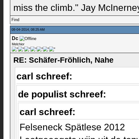
miss the climb." Jay McInerney
Find
08-04-2014, 08:25 AM
Dc
Melchior
RE: Schäfer-Fröhlich, Nahe
carl schreef:
de populist schreef:
carl schreef:
Felseneck Spätlese 2012