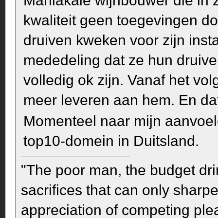
Maniakale wijnbouwer die in z
kwaliteit geen toegevingen doe
druiven kweken voor zijn inst
mededeling dat ze hun druiv
volledig ok zijn. Vanaf het v
meer leveren aan hem. En dat
Momenteel naar mijn aanvoel
top10-domein in Duitsland.
"The poor man, the budget dri
sacrifices that can only sharp
appreciation of competing pleas