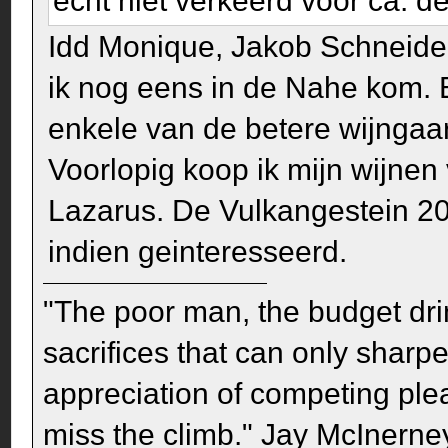
écht niet verkeerd voor ca. de 
Idd Monique, Jakob Schneider 
ik nog eens in de Nahe kom. B
enkele van de betere wijngaa
Voorlopig koop ik mijn wijnen 
Lazarus. De Vulkangestein 20
indien geinteresseerd.
"The poor man, the budget dri
sacrifices that can only sharp
appreciation of competing pleas
miss the climb." Jay McInerney