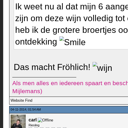
Ik weet nu al dat mijn 6 aang
zijn om deze wijn volledig to
heb ik de grotere broertjes o
ontdekking
Das macht Fröhlich!
Als men alles en iedereen spaart en besch
Mijlemans)
Website
Find
04-11-2014, 01:54 AM
carl
Riesling