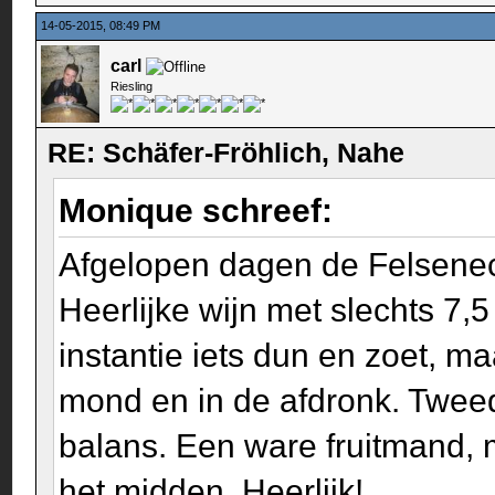
14-05-2015, 08:49 PM
carl
Riesling
RE: Schäfer-Fröhlich, Nahe
Monique schreef:
Afgelopen dagen de Felseneck
Heerlijke wijn met slechts 7,5
instantie iets dun en zoet, ma
mond en in de afdronk. Tweed
balans. Een ware fruitmand, mi
het midden. Heerlijk!