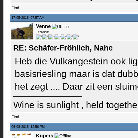
Find
17-05-2015, 07:57 AM
Venne
Terroirist
RE: Schäfer-Fröhlich, Nahe
Heb die Vulkangestein ook li
basisriesling maar is dat dub
het zegt .... Daar zit een slui
Wine is sunlight , held togethe
Find
06-08-2015, 12:56 PM
Kupers