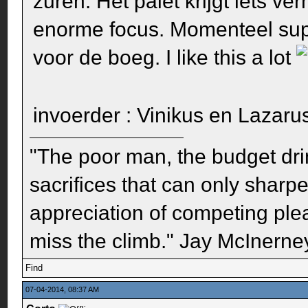
zuren. Het palet krijgt iets v
enorme focus. Momenteel sup
voor de boeg. I like this a lot
invoerder : Vinikus en Lazar
"The poor man, the budget dri
sacrifices that can only sharp
appreciation of competing pleas
miss the climb." Jay McInerney
Find
07-04-2014, 08:37 AM