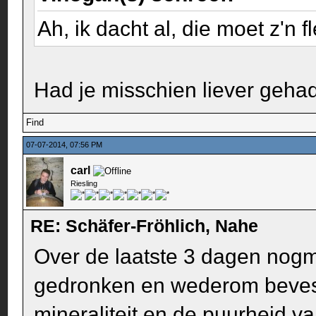
Ah, ik dacht al, die moet z'n 
Had je misschien liever geh
Find
07-07-2014, 07:56 PM
carl
Riesling
RE: Schäfer-Fröhlich, Nahe
Over de laatste 3 dagen nogm
gedronken en wederom bevesti
mineraliteit en de puurheid v