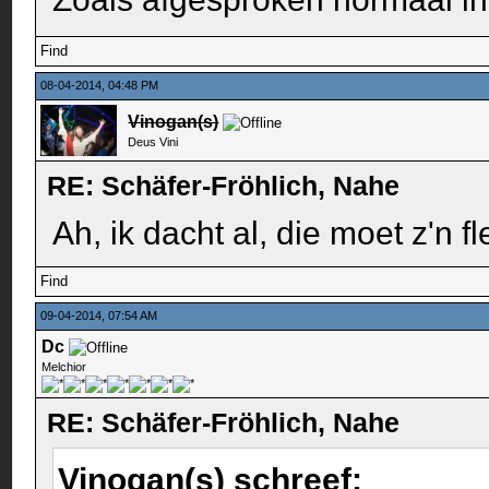
Find
08-04-2014, 04:48 PM
Vinogan(s)
Deus Vini
RE: Schäfer-Fröhlich, Nahe
Ah, ik dacht al, die moet z'n 
Find
09-04-2014, 07:54 AM
Dc
Melchior
RE: Schäfer-Fröhlich, Nahe
Vinogan(s) schreef: