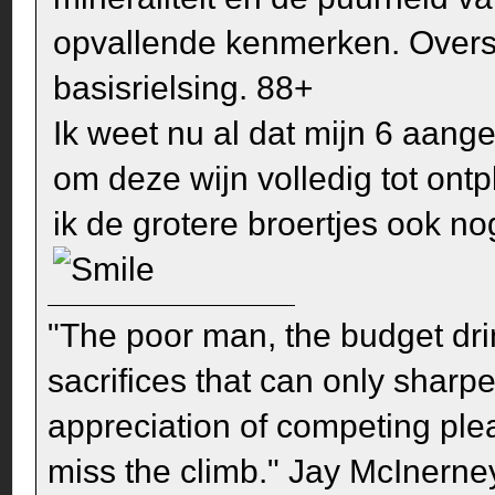
opvallende kenmerken. Oversti
basisrielsing. 88+
Ik weet nu al dat mijn 6 aange
om deze wijn volledig tot ont
ik de grotere broertjes ook n
"The poor man, the budget dri
sacrifices that can only sharp
appreciation of competing pleas
miss the climb." Jay McInerney