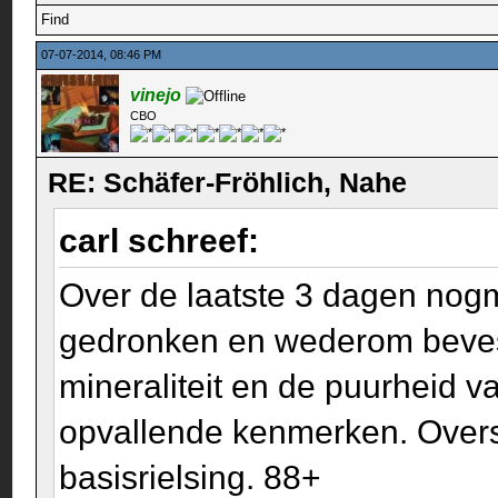
Find
07-07-2014, 08:46 PM
vinejo
CBO
RE: Schäfer-Fröhlich, Nahe
carl schreef:
Over de laatste 3 dagen nogm
gedronken en wederom bevesti
mineraliteit en de puurheid v
opvallende kenmerken. Overst
basisrielsing. 88+